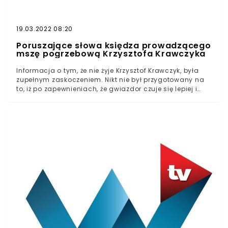
19.03.2022 08:20
Poruszające słowa księdza prowadzącego
mszę pogrzebową Krzysztofa Krawczyka
Informacja o tym, że nie żyje Krzysztof Krawczyk, była
zupełnym zaskoczeniem. Nikt nie był przygotowany na
to, iż po zapewnieniach, że gwiazdor czuje się lepiej i
opuścić może szpital, podana zostanie wiadomość o
jego śmierci.Wraz ze śmiercią Krzysztofa Krawczyka
polska scena muzyczna straciła artystę, który łączył
pokolenia. Ostatnie lata upłynęły mu bowiem na
zwiedzaniu kolejnych studenckich miast i uświetnianiu
swoimi występami juwenaliów.10 kwietnia, odbył się
pogrzeb Krzysztofa Krawczyka. Zaszczyt wygłoszenia na
nim kazania przypadł biskupowi Antoniemu Długoszowi.