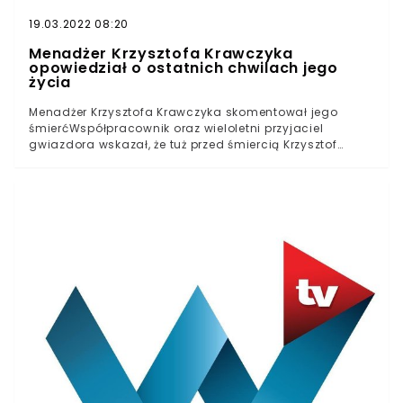
19.03.2022 08:20
Menadżer Krzysztofa Krawczyka
opowiedział o ostatnich chwilach jego
życia
Menadżer Krzysztofa Krawczyka skomentował jego
śmierćWspółpracownik oraz wieloletni przyjaciel
gwiazdora wskazał, że tuż przed śmiercią Krzysztof
Krawczyk zaczął tracić przytomnośćSytuacja stała się
tak poważna, że w pewnym momencie w ogóle nie był
on świadomyAndrzej Kosmala dodaje jednocześnie, że
zarówno w sobotę, jak i w niedzielę artysta czuł się
dobrze i był zadowolony, iż święta spędzać może w
domu z żonąTegoroczna Wielkanoc sporej części
Polaków będzie kojarzyć się jedynie z faktem, iż w
poniedziałek zmarł Krzysztof Krawczyk. W ostatnim
czasie borykał się on z problemami
zdrowotnymi.Legenda polskiej muzyki, którą bez
wątpienia jest Krzysztof Krawczyk, jeszcze kilka dni
wcześniej zamieścił na Facebooku post, gdzie dziękował
za wsparcie. Wielkanoc spędzał w towarzystwie żony w
domu.Andrzej Kosmala postanowił podzielić się z opinią
publiczną tym, jak wyglądały ostatnie chwile Krzysztofa