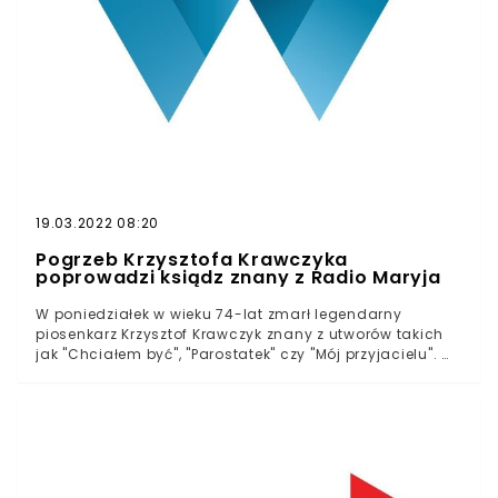
19.03.2022 08:20
Pogrzeb Krzysztofa Krawczyka
poprowadzi ksiądz znany z Radio Maryja
W poniedziałek w wieku 74-lat zmarł legendarny
piosenkarz Krzysztof Krawczyk znany z utworów takich
jak "Chciałem być", "Parostatek" czy "Mój przyjacielu". W
mediach społecznościowych muzyka pożegnali czołowi
polscy politycy, tacy jak premier Mateusz Morawiecki
czy prezydent Andrzej Duda.Wpis prezydenta, w którym
stwierdził on, że "młodzi może lekceważą taką muzykę
albo nawet nie znają, ale nie ma wątpliwości, że jakiś
rozdział w polskiej muzyce i rozrywce się zamknął",
wywołał jednak kontrowersje. Zarówno politycy opozycji,