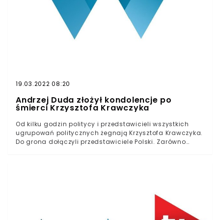
19.03.2022 08:20
Andrzej Duda złożył kondolencje po
śmierci Krzysztofa Krawczyka
Od kilku godzin politycy i przedstawicieli wszystkich
ugrupowań politycznych żegnają Krzysztofa Krawczyka.
Do grona dołączyli przedstawiciele Polski. Zarówno
Mateusz Morawiecki, jak i Andrzej Duda pożegnali i
wspomnieli szanowanego artystę. Głowa państwa
zdążyła wywołać skandal w mediach
społecznościowych. Wszystko przez wzgląd na,
delikatnie mówiąc, niekulturalne odniesienie do
przedstawicieli młodego pokolenia. Odszedł Krzysztof
Krawczyk.Młodzi może lekceważą taką muzykę albo
nawet nie znają, ale nie ma wątpliwości, że jakiś rozdział