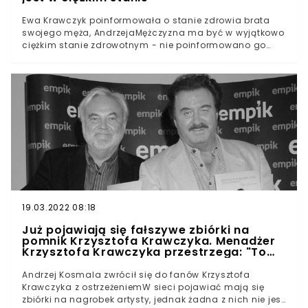
Ewa Krawczyk poinformowała o stanie zdrowia brata
swojego męża, AndrzejaMężczyzna ma być w wyjątkowo
ciężkim stanie zdrowotnym - nie poinformowano go
nawet o śmierci piosenkarzaBrat Krzysztofa Krawczyka
jest od niego młodszy o 4 lata.
19.03.2022 08:18
Już pojawiają się fałszywe zbiórki na
pomnik Krzysztofa Krawczyka. Menadżer
Krzysztofa Krawczyka przestrzega: "To
oszustwo!"
Andrzej Kosmala zwrócił się do fanów Krzysztofa
Krawczyka z ostrzeżeniemW sieci pojawiać mają się
zbiórki na nagrobek artysty, jednak żadna z nich nie jest