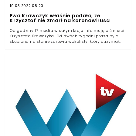
19.03.2022 08:20
Ewa Krawczyk właśnie podała, że
Krzysztof nie zmarł na koronawirusa
Od godziny 17 media w całym kraju informują o śmierci
Krzysztofa Krawczyka. Od dwóch tygodni prasa była
skupiona na stanie zdrowia wokalisty, który otrzymał
pozytywny wynik testu na obecność koronawirusa. W
specjalnym komunikacie obiecywał walkę do samego
końca.Jak się okazuje, "ostatnia walka" była zwycięska
dla autora "Parostatków". Ewa Krawczyk w rozmowie z
TVP Info zaprzeczyła, jakoby jej mąż zmarł z powodu
zakażenia.