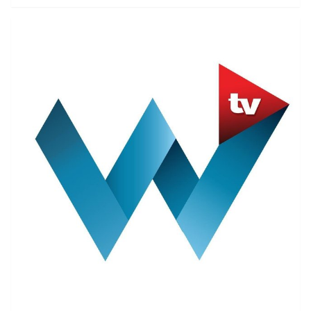
KrawczykZmarły dwa dni temu opuścił szpital po
ciężkiej walce z koronawirusem. Wciąż nie wiemy, co
było przyczyną śmierci. Może chodzić o powikłania w
wyniku zakażenia, choć nie jest to informacja
potwierdzona przez rodzinęMuzyka żegnają dziennikarze
"Onetu", "Newsweeka", TVN-u, "Gazety Wyborczej", TVP, a
także politycy Platformy Obywatelskiej, Lewicy,
Zjednoczonej Prawicy, Polskiego Stronnictwa Ludowego,
czy też KonfederacjiWizerunek Krzysztofa Krawczyka
zaczął kreować się już w latach 60. To właśnie wtedy
kompozytor stawiał pierwsze kroki w zespole
Trubadurzy. W 1973 rozstał się z grupą muzyczną, by
rozpocząć pełną sukcesów karierę solową. 74-latek
nagrywał piosenki z najróżniejszych gatunków. Chodzi
zarówno o pop, muzykę cygańską, blues, jazz, soul, jak i
dance, folk, funky, czy też reggae oraz pieśni religijne.