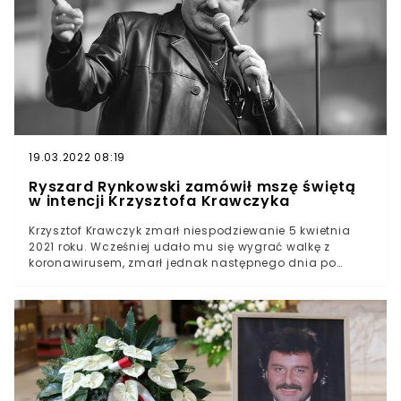
nad realizmem pracy TuseTuse oddał hołd Krzysztofowi
Krawczykowi w typowy dla siebie sposób.
19.03.2022 08:19
Ryszard Rynkowski zamówił mszę świętą
w intencji Krzysztofa Krawczyka
Krzysztof Krawczyk zmarł niespodziewanie 5 kwietnia
2021 roku. Wcześniej udało mu się wygrać walkę z
koronawirusem, zmarł jednak następnego dnia po
wypisie ze szpitala10 kwietnia w łódzkiej archikatedrze
odbył się jego pogrzeb, na którym zjawiła się część
osób, z którymi się przyjaźnił, ale również państwowi
oficjeleRyszard Rynkowski postanowił zamówić drugą
mszę w intencji swojego zmarłego przyjaciela, by więcej
osób mogło uczcić pamięć artystyMsza ma odbyć się
dopiero w maju. Może do tego czasu niektóre
obostrzenia zostaną poluzowane?