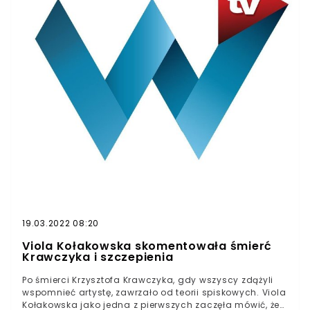
w polskiej muzyce i rozrywce się zamknął. Z pewnością
był Postacią. Tacy Artyści odchodzą ale nie umierają.
Żyją w swojej twórczości. RiP— Andrzej Duda
(@AndrzejDuda) April 5, 2021
19.03.2022 08:20
Viola Kołakowska skomentowała śmierć
Krawczyka i szczepienia
Po śmierci Krzysztofa Krawczyka, gdy wszyscy zdążyli
wspomnieć artystę, zawrzało od teorii spiskowych. Viola
Kołakowska jako jedna z pierwszych zaczęła mówić, że