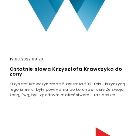
Krawczyka. Menadżer był również wieloletnim
przyjacielem muzyka, a wspólnie przepracowane lata
sprawiły, że obaj znali się zapewne niczym rodzina.
19.03.2022 08:20
Ostatnie słowa Krzysztofa Krawczyka do
żony
Krzysztof Krawczyk zmarł 5 kwietnia 2021 roku. Przyczyną
jego śmierci były powikłania po koronawirusie.Ze swoją
żoną, Ewą, byli zgodnym małżeństwem - raz doszło
jedynie do rozwodu, którego bardzo żałowali.Krawczyk
zawsze wypowiadał się pieszczotliwie o swojej
ukochanej. Do niej skierował również swoje ostatnie
słowa. Ich forma mogła zaskoczyć, ale i wzruszyć.