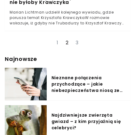
nie byłoby Krawczyka
Marian Lichtman udzielił kolejnego wywiadu, gdzie
porusza temat Krzysztofa KrawczykaW rozmowie
wskazuje, iż gdyby nie Trubadurzy to Krzysztof Krawczyk
nie miałby szansy na tak spektakularną karieręPodkreślił
jednocześnie, iż menadżer zmarłego artysty nie
przepadał za okresem działalności TrubadurówŻona
1
2
3
Krzysztofa Krawczyka, Ewa Krawczyk, już wcześniej
apelowała do Mariana Lichtmana, by ten nie poruszał
osobistych i prywatnych kwestii związanych z życiem
Najnowsze
artysty. Nic nie wskazuje jednak na to, by ten uszanował
wolę wdowy.Po raz kolejny Marian Lichtman publicznie
zabrał głos w kwestii związanej bezpośrednio z
Nieznane połączenia
Krzysztofem Krawczykiem. Nie zabrakło również
zaskakującej tezy na temat jego wieloletniego
przychodzące – jakie
przyjaciela i menadżera Andrzeja Kosmali.
niebezpieczeństwa niosą ze
sobą?
Najdziwniejsze zwierzęta
gwiazd – z kim przyjaźnią się
celebryci?