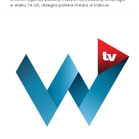
w wieku 74 lat, obiegła polskie media w trakcie
Wielkanocnego Poniedziałku.Pod koniec marca
wokalista poinformował o konieczności poddania się
hospitalizacji w związku ze stwierdzeniem zakażenia
koronawirusem. Na początku kwietnia poinformowano,
że stan artysty uległ poprawie.Niestety, choroby
współistniejące, z którymi od dawna zmagał się
Krzysztof Krawczyk, w tym choćby migotanie
przedsionków czy arytmia serca, doprowadziły do
śmierci wykonawcy takich hitów jak "Parostatek", "Bo
jesteś ty" czy "Trudno tak".