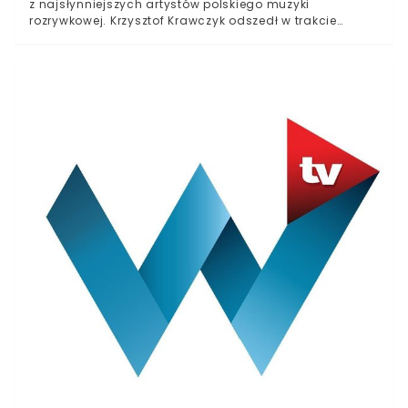
z najsłynniejszych artystów polskiego muzyki
rozrywkowej. Krzysztof Krawczyk odszedł w trakcie
Wielkanocnego Poniedziałku, 5 kwietnia. Zmarł,
przeżywszy 74 lata.Msza święta w intencji zmarłego
wokalisty rozpoczęła się o godzinie 12 w Archikatedrze
Łódzkiej. Przy trumnie Krawczyka znalazła się warta
honorowa.W normalnych warunkach legendę polskiej
muzyki pożegnałoby z pewnością tysiące fanów. Ze
względu na trwającą trzecią falę epidemii liczba
uczestników uroczystości była jednak mocno
ograniczona.