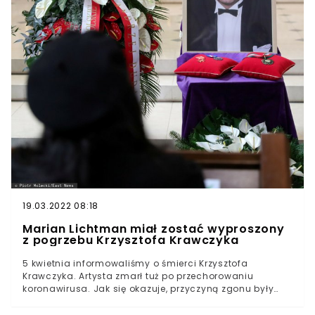
19.03.2022 08:18
Marian Lichtman miał zostać wyproszony
z pogrzebu Krzysztofa Krawczyka
5 kwietnia informowaliśmy o śmierci Krzysztofa
Krawczyka. Artysta zmarł tuż po przechorowaniu
koronawirusa. Jak się okazuje, przyczyną zgonu były
choroby współistniejącePogrzeb twórcy odbył się 10
kwietnia w archikatedrze łódzkiej. Na uroczystościach