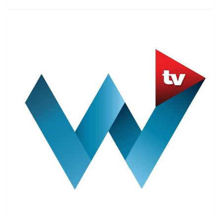
przyczyną zgonu wokalisty były niepożądane odczyny
poszczepienneAktorka teatralna zaliczyła wpadkę.
Zaczęła informować o przyczynach zgonu, zanim
podała je żona zmarłego - Ewa Krawczyk. Mowa o
szeregu chorób współistniejących, z którymi walczył 74-
latekSpekulacje, niestety, nie ustają nawet po
zdementowaniu pogłosek oraz teorii spiskowych.Za
pośrednictwem Instagrama Viola Kołakowska
wskazała, że śmierć Krzysztofa Krawczyka jest niezwykle
przykrą wiadomością. - Bardzo sobie go ceniłam jako
artystę. Bardzo lubiłam jego głos - zaczęła. Na tym
jednak się nie skończyło. Aktorka szybko zboczyła
tematu i zaczęła szerzyć swoje poglądy na temat
szczepień. - Jest to przykre, ale właśnie o to chodzi, że
Krzysztof Krawczyk zaszczepił się i po szczepieniu miał
kontakt z wirusem - dodawała.