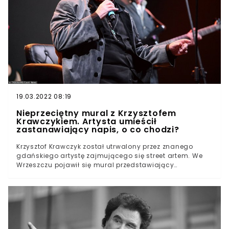
donoszą o konflikcie wewnątrz rodziny Krawczyków. W
pierwszym wywiadzie od śmierci męża Ewa Krawczyk
zapewniła jednak, że jak najlepiej życzy młodemu
mężczyźnie, który obecnie walczy o mieszkanie
komunalne.Przekazała, że przed kilkoma dniami
spotkała syna zmarłego przy grobie artysty. –
Rozmawialiśmy życzliwie – zapewniła. – Mam nadzieję,
że ta rozmowa przerodzi się w coś dobrego. Tego
chciałby mój mąż.
19.03.2022 08:19
Nieprzeciętny mural z Krzysztofem
Krawczykiem. Artysta umieścił
zastanawiający napis, o co chodzi?
Krzysztof Krawczyk został utrwalony przez znanego
gdańskiego artystę zajmującego się street artem. We
Wrzeszczu pojawił się mural przedstawiający
piosenkarza. W internecie nie brak zachwytów.
Komentatorzy twierdzą, ż Krawczyk został idealnie
odwzorowany.Krzysztof Krawczyk został upamiętniony
przez znanego artystę street artu TuseW Gdańsku
pojawił się mural przedstawiający
piosenkarzaInternauci rozpływają się w zachwytach