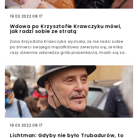
19.03.2022 08:17
Wdowa po Krzysztofie Krawczyku mówi,
jak radzi sobie ze stratą
Żona Krzysztofa Krawczyka wyznała, że nie radzi sobie
po śmierci swojego mężaWdowa zwierzyła się, że kilka
razy dziennie odwiedza grób piosenkarza, modli się za
niego również w kościeleTwierdzi, że ma problemy ze
snem i śpi na "jego połowie łóżka"Śmierć Krzysztofa
Krawczyka przyniosła jego żonie wyjątkowy ból.
19.03.2022 08:17
Lichtman: Gdyby nie było Trubadurów, to