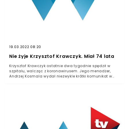
Podobnego zdania był Krzysztof Śmiszek z Lewicy.Także
młodzież komentująca wpis prezydenta dawała do
zrozumienia, że Andrzej Duda pomylił się w swojej
ocenie. - Znam utwory Krawczyka lepiej, niż Pan
Konstytucję - napisała jedna z internautek.
19.03.2022 08:20
Nie żyje Krzysztof Krawczyk. Miał 74 lata
Krzysztof Krawczyk ostatnie dwa tygodnie spędził w
szpitalu, walcząc z koronawirusem. Jego menadżer,
Andrzej Kosmala wydał niezwykle krótki komunikat w
mediach społecznościowych. Informacje o śmierci
artysty zostały podane przed chwilą. "Zmarł KRZYSZTOF
KRAWCZYK R.I.P" - czytamy we wpisie, który wywołał
ponad tysiąc reakcji.
ZmarłKRZYSZTOFKRAWCZYKR.I.P.Opublikowany przez
Andrzeja Kosmalę Poniedziałek, 5 kwietnia 2021