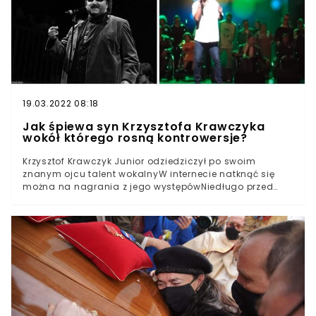
zespole Trubadurzy.
19.03.2022 08:18
Jak śpiewa syn Krzysztofa Krawczyka
wokół którego rosną kontrowersje?
Krzysztof Krawczyk Junior odziedziczył po swoim
znanym ojcu talent wokalnyW internecie natknąć się
można na nagrania z jego występówNiedługo przed
śmiercią ojca, nagrał z nim płytę, która już wkrótce może
zostać wydanaKrzysztof Krawczyk Junior nagrał ze
swoim ojcem wspólną płytę, która ma się wkrótce
ukazać.