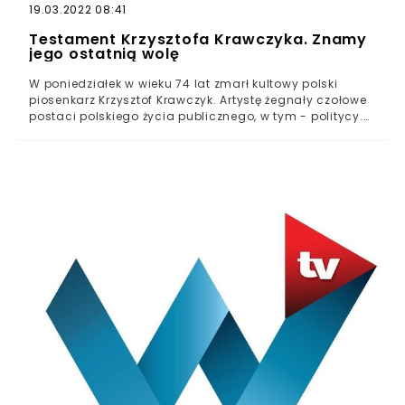
19.03.2022 08:41
Testament Krzysztofa Krawczyka. Znamy
jego ostatnią wolę
W poniedziałek w wieku 74 lat zmarł kultowy polski
piosenkarz Krzysztof Krawczyk. Artystę żegnały czołowe
postaci polskiego życia publicznego, w tym - politycy.
Popularność Krawczykowi przyniosły przeboje takie jak
"Chciałem być", "Parostatek" czy "Mój przyjacielu".- Jego
śmierć wywołała smutek wielu z nas. Chyba nie ma
osoby w Polsce, która nie zna Jego twórczości.
Dziękujemy za nią. Spoczywaj w pokoju - napisał na
Twitterze prezes Rady Ministrów Mateusz Morawiecki.
Wpis pożegnalny zamieścił w mediach
społecznościowych także prezydent Andrzej Duda, który
stwierdził, że "młodzi może lekceważą taką muzykę albo
nawet nie znają, ale nie ma wątpliwości, że jakiś rozdział
w polskiej muzyce i rozrywce się zamknął".Osąd
prezydenta spotkał się jednak z protestem polityków
opozycji. - Organizatorzy Juwenaliów bili się o
obecność Krzysztofa Krawczyka. Studenci szaleli na
punkcie tych piosenek. Jego odbiorca był
międzypokoleniowy. Jak bardzo trzeba być odklejonym,
pisząc takie głupoty? - pisał Michał Szczerba z KO.