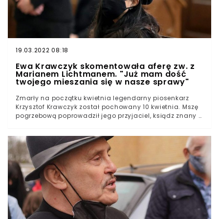
19.03.2022 08:18
Ewa Krawczyk skomentowała aferę zw. z
Marianem Lichtmanem. "Już mam dość
twojego mieszania się w nasze sprawy"
Zmarły na początku kwietnia legendarny piosenkarz
Krzysztof Krawczyk został pochowany 10 kwietnia. Mszę
pogrzebową poprowadził jego przyjaciel, ksiądz znany z
Telewizji Trwam i Radia Maryja, biskup Antoni Długosz.W
trakcie kazania wygłoszonego w Bazylice
Archikatedralnej Św. Stanisława Kostki w Łodzi biskup
Długosz zwrócił uwagę na trudną sytuację, w jakiej po
śmierci artysty znalazła się jego żona Ewa.- Dzisiaj
płaczę razem z Ewą, która zdała egzamin z miłości do
męża - stwierdził duchowny, przywołując słowa
skierowane do Ewa Krawczyk słowa piosenki "Bo jesteś
ty".Krzysztof Krawczyk został pochowany na cmentarzu
w Grotnikach - rodzinnej wsi nieopodal Łodzi. Zgodnie z
jego ostatnią wolą do trumny włożono jego mikrofon