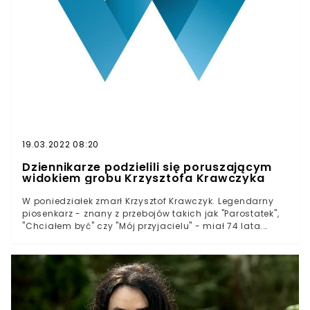
19.03.2022 08:20
Dziennikarze podzielili się poruszającym
widokiem grobu Krzysztofa Krawczyka
W poniedziałek zmarł Krzysztof Krawczyk. Legendarny
piosenkarz - znany z przebojów takich jak "Parostatek",
"Chciałem być" czy "Mój przyjacielu" - miał 74 lata.
Artystę pożegnali politycy tacy jak premier Mateusz
Morawiecki czy prezydent Andrzej Duda.Pogrzeb
Krzysztofa Krawczyka odbył się w sobotę. Wcześniej
menedżer i wieloletni przyjaciel artysty Andrzej Kosmala
zdradził, że ostatnią wolą artysty było, aby został
pochowany wraz ze swoim mikrofonem i czarnymi