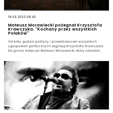
19.03.2022 08:42
Mateusz Morawiecki pożegnał Krzysztofa
Krawczyka. "Kochany przez wszystkich
Polaków"
Od kilku godzin politycy i przedstawicieli wszystkich
ugrupowań politycznych żegnają Krzysztofa Krawczyka.
Do grona dołączył Mateusz Morawiecki, który odwołał
się do jednego z najsłynniejszych utworów artysty.
Wykorzystując słowa z "Chciałbym być" poruszył
internautów. Jego wpis zgromadził półtora tysiąca
reakcji i komentarzy. Niestety nie wszyscy użytkownicy
Twittera potrafili się zachować. Pod komunikatem
zawrzało od teorii spiskowych. „Chciałem pięknie żyć,
garściami życie brać” - tak też w naszych oczach żył
wielki artysta Krzysztof Krawczyk. Jego śmierć wywołała
smutek wielu z nas. Chyba nie ma osoby w Polsce, która
nie zna Jego twórczości. Dziękujemy za nią. Spoczywaj
w pokoju. pic.twitter.com/pxoz07VTYz— Mateusz
Morawiecki (@MorawieckiM) April 5, 2021