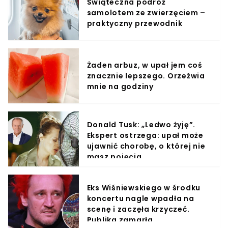
Świąteczna podróż
samolotem ze zwierzęciem –
praktyczny przewodnik
Żaden arbuz, w upał jem coś
znacznie lepszego. Orzeźwia
mnie na godziny
Donald Tusk: „Ledwo żyję”.
Ekspert ostrzega: upał może
ujawnić chorobę, o której nie
masz pojęcia
Eks Wiśniewskiego w środku
koncertu nagle wpadła na
scenę i zaczęła krzyczeć.
Publika zamarła