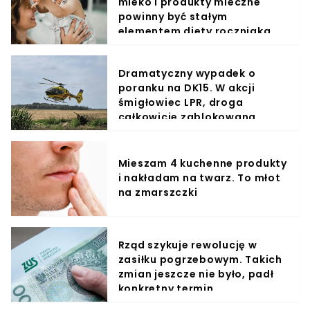
mleko i produkty mleczne
powinny być stałym
elementem diety roczniaka
Dramatyczny wypadek o
poranku na DK15. W akcji
śmigłowiec LPR, droga
całkowicie zablokowana
Mieszam 4 kuchenne produkty
i nakładam na twarz. To młot
na zmarszczki
Rząd szykuje rewolucję w
zasiłku pogrzebowym. Takich
zmian jeszcze nie było, padł
konkretny termin