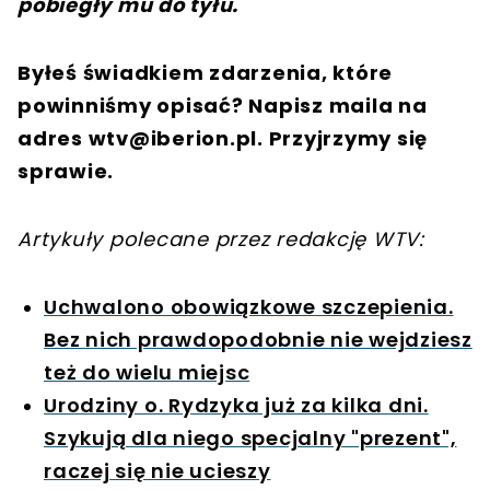
pobiegły mu do tyłu.
Byłeś świadkiem zdarzenia, które
powinniśmy opisać? Napisz maila na
adres
wtv@iberion.pl
. Przyjrzymy się
sprawie.
Artykuły polecane przez redakcję WTV:
Uchwalono obowiązkowe szczepienia.
Bez nich prawdopodobnie nie wejdziesz
też do wielu miejsc
Urodziny o. Rydzyka już za kilka dni.
Szykują dla niego specjalny "prezent",
raczej się nie ucieszy