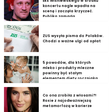
Eks Wiśniewskiego w środku
koncertu nagle wpadła na
scenę i zaczęła krzyczeć.
Publika zamarła
ZUS wysyła pisma do Polaków.
Chodzi o ważne ulgi od opłat
5 powodów, dla których
mleko i produkty mleczne
powinny być stałym
elementem diety roczniaka
Co ona zrobiła z włosami?!
Roxie z najodważniejszą
metamorfozą w karierze