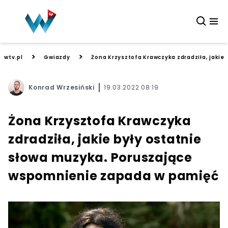
>
>
wtv.pl
Gwiazdy
Żona Krzysztofa Krawczyka zdradziła, jaki
Konrad Wrzesiński
19.03.2022 08:19
Żona Krzysztofa Krawczyka
zdradziła, jakie były ostatnie
słowa muzyka. Poruszające
wspomnienie zapada w pamięć