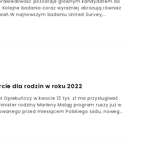
Sprawiedliwość pozostaje głównym kandydatem do
Kolejne badania coraz wyraźniej obrazują również
owań.W najnowszym badaniu United Survey,
entów zapytano, na kogo oddaliby swój głos, gdyby
rcie dla rodzin w roku 2022
ał Opiekuńczy w kwocie 12 tys. zł ma przysługiwać
inister rodziny Marleny Maląg program ruszy już w
towanego przed miesiącem Polskiego Ładu, nowego
e sytuacji demograficznej.Oprócz utrzymania 500
nięciu celu pomóc ma zapowiedziany przez Mateusza