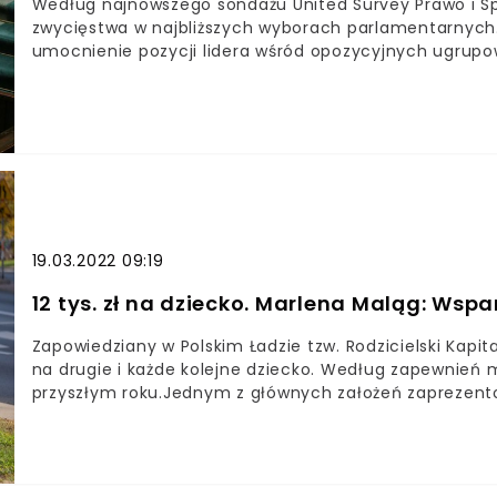
Według najnowszego sondażu United Survey Prawo i 
zwycięstwa w najbliższych wyborach parlamentarnych. 
umocnienie pozycji lidera wśród opozycyjnych ugrup
zrealizowanym na zlecenie Wirtualnej Polski, respond
wybory parlamentarne odbyły się w ubiegłą niedzielę.
19.03.2022 09:19
12 tys. zł na dziecko. Marlena Maląg: Wspa
Zapowiedziany w Polskim Ładzie tzw. Rodzicielski Kapit
na drugie i każde kolejne dziecko. Według zapewnień m
przyszłym roku.Jednym z głównych założeń zaprezen
programu Prawa i Sprawiedliwości, ma być poprawieni
plus czy tzw. 300 plus na wyprawkę szkolną, w osiąg
Morawieckiego Rodzicielski Kapitał Opiekuńczy.