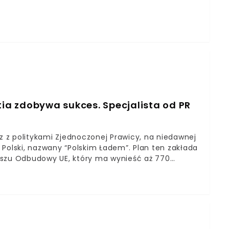
a Niechaj Mu Świeci. Niech Odpoczywa w Pokoju
olewskiego. Jerzy Wilk zmarł w wojewódzkim
 Pokoju Przyjacielu 🙏🙏🙏 Wieczny Odpoczynek Racz
eci. Niech Odpoczywa w Pokoju Wiecznym. Amen🙏
bolewski 🇵🇱100PL🇵🇱 (@AC_Sobol) May 16, 2021
o Wilka. Nie podano informacji na temat
dat przejmie kandydat z najlepszym wynikiem na
tia zdobywa sukces. Specjalista od PR
az z politykami Zjednoczonej Prawicy, na niedawnej
Polski, nazwany “Polskim Ładem”. Plan ten zakłada
uszu Odbudowy UE, który ma wynieść aż 770
ina, a plan zakłada m.in. regulacje podatkowe,
h dotacji dla nowo narodzonych dzieci. Obietnice
że są tylko elementem manipulacji politycznej?
ą strategią, jednak to nie obietnice, a sposób ich
alisty w zakresie Public Relations i
00+, czyli pomysł sprzed sześciu lat, który z góry