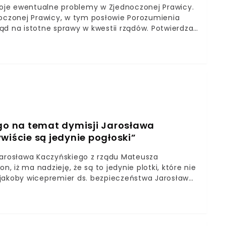
oje ewentualne problemy w Zjednoczonej Prawicy.
noczonej Prawicy, w tym posłowie Porozumienia
ąd na istotne sprawy w kwestii rządów. Potwierdza
m Jarosław Gowin podkreśla, że w koalicji
elących polityków Zjednoczonej Prawicy.
o na temat dymisji Jarosława
wiście są jedynie pogłoski”
Jarosława Kaczyńskiego z rządu Mateusza
 iż ma nadzieję, że są to jedynie plotki, które nie
 jakoby wicepremier ds. bezpieczeństwa Jarosław
 ministrów Mateusza Morawieckiego, obiegła w
s Zjednoczonej Prawicy zdobyte przez Super Express
rządu i chce powrócić do polityki partyjnej (więcej
wie doniesień na temat niedalekich planów