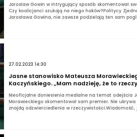
Jarosław Gowin w intrygujący sposób skomentował sw
Czy koalicjanci szukają na niego haków?Politycy Zjed
Jarosława Gowina, nie zawsze podzielają ten sam pogl
to sam były minister.Jednocześnie w rozmowie z Onete
rządzącej zbieżnych poglądów jest więcej niż tych dzi
27.02.2023 14:30
Jasne stanowisko Mateusza Morawieckieg
Kaczyńskiego. „Mam nadzieję, że to rzeczy
Nieoficjalne doniesienia medialne na temat odejścia 
Morawieckiego skomentował sam premier. Nie ukrywa on,
znajdą odzwierciedlenia w rzeczywistości.Wiadomość,
Kaczyński miał szykować się do opuszczenia gabinetu
czwartek całą Polskę.Nieoficjalne stanowisko zza kuli
wprowadziło spore poruszenie. Czy prezes PiS ma dość 
na ten temat przeczytasz >TUTAJ<)?Teraz głos w spra