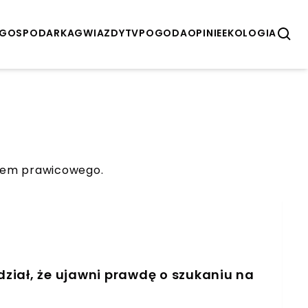
GOSPODARKA
GWIAZDY
TV
POGODA
OPINIE
EKOLOGIA
anem prawicowego.
ział, że ujawni prawdę o szukaniu na