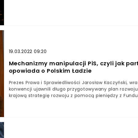
Odpoczynek Racz Mu Dać, Panie, a Światłość Wiekuist
Wiecznym. Amen" - czytamy we wpisie Krzysztofa Sob
szpitalu pod opieką lekarzy specjalistów. Spoczywaj w
Mu Dać, Panie, a Światłość Wiekuista Niechaj Mu Świ
@WilkJerzy pic.twitter.com/0OuVZg8cgP— Krzysztof So
Na ten moment nie są znane przyczyny śmierci Jerzeg
planowanej ceremonii pogrzebowej. Obecnie jego man
liście wyborczej.
19.03.2022 09:20
Mechanizmy manipulacji PiS, czyli jak par
opowiada o Polskim Ładzie
Prezes Prawa i Sprawiedliwości Jarosław Kaczyński, wr
konwencji ujawnili długo przygotowywany plan rozwoju 
krajową strategię rozwoju z pomocą pieniędzy z Fund
miliardów złotych. Filarem Polskiego Ładu ma być rodz
mieszkania bez wkładu własnego, czy 12 tysięcy złotyc
robią wrażenie. Czy spełnienie ich jest możliwe, a mo
Zapytaliśmy eksperta.Polski Ład jest na razie planowan
przedstawiania zwrócił uwagę Mirosława Oczkosia, specj
autoprezentacji:- Źródłem tych nowych pomysłów jest 5