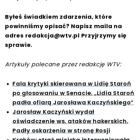
Byłeś świadkiem zdarzenia, które
powinniśmy opisać? Napisz maila na
adres
redakcja@wtv.pl
Przyjrzymy się
sprawie.
Artykuły polecane przez redakcję WTV:
Fala krytyki skierowana w Lidię Staroń
po głosowaniu w Senacie. „Lidia Staroń
padła ofiarą Jarosława Kaczyńskiego”
Jarosław Kaczyński wydał
oświadczenie ws. ataków hakerskich.
Padły oskarżenia w stronę Rosji
Kraków: straż miejska interweniowała