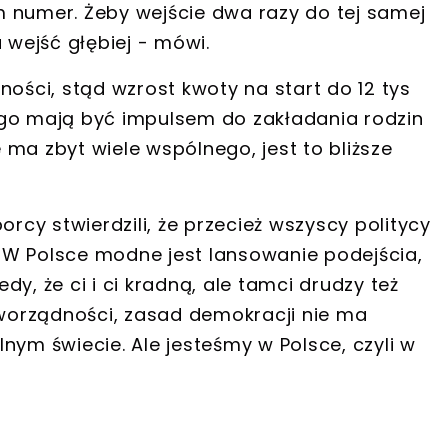
m numer.
Żeby wejście dwa razy do tej samej
 wejść głębiej -
mówi.
ności, stąd wzrost kwoty na start do 12 tys
ego mają być impulsem do zakładania rodzin
e ma zbyt wiele wspólnego, jest to bliższe
orcy stwierdzili, że przecież wszyscy politycy
ą. W Polsce modne jest lansowanie podejścia,
dy, że ci i ci kradną, ale tamci drudzy też
aworządności, zasad demokracji nie ma
lnym świecie.
Ale jesteśmy w Polsce, czyli w