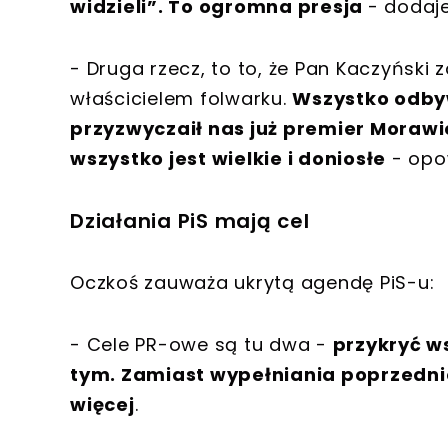
widzieli”. To ogromna presja
- dodaje
- Druga rzecz, to to, że Pan Kaczyński 
właścicielem folwarku.
Wszystko odbyw
przyzwyczaił nas już premier Morawie
wszystko jest wielkie i doniosłe
- opo
Działania PiS mają cel
Oczkoś zauważa ukrytą agendę PiS-u:
- Cele PR-owe są tu dwa -
przykryć ws
tym. Zamiast wypełniania poprzednich
więcej
.