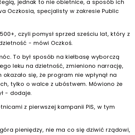
tegią, jednak to nie obietnice, a sposób ich
a Oczkosia, specjalisty w zakresie Public
0+, czyli pomysł sprzed sześciu lat, który z
dzietność
- mówi Oczkoś.
omóc.
To był sposób na kiełbasę wyborczą
o leku na dzietność, zmieniono narrację,
ch okazało się, że program nie wpłynął na
iach, tylko o walce z ubóstwem.
Mówiono że
ył
- dodaje.
nicami z pierwszej kampanii PiS, w tym
góra pieniędzy, nie ma co się dziwić rządowi,