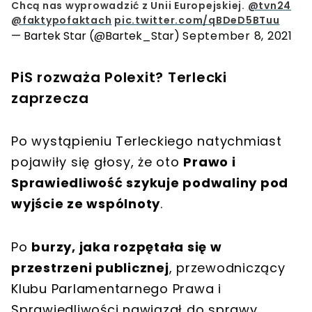
Chcą nas wyprowadzić z Unii Europejskiej.
@tvn24
@faktypofaktach
pic.twitter.com/qBDeD5BTuu
— Bartek Star (@Bartek_Star)
September 8, 2021
PiS rozważa Polexit? Terlecki
zaprzecza
Po wystąpieniu Terleckiego natychmiast
pojawiły się głosy, że oto
Prawo i
Sprawiedliwość szykuje podwaliny pod
wyjście ze wspólnoty
.
Po
burzy, jaka rozpętała się w
przestrzeni publicznej
, przewodniczący
Klubu Parlamentarnego Prawa i
Sprawiedliwości nawiązał do sprawy,