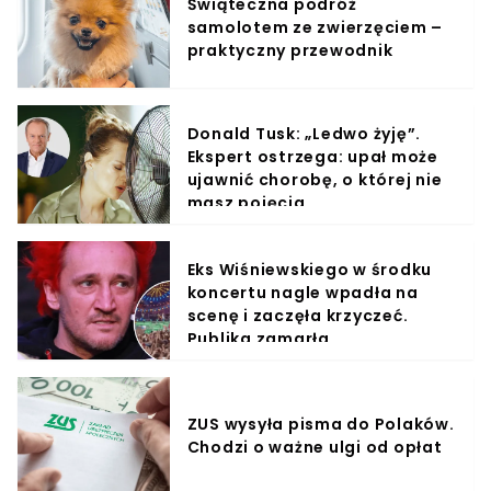
Świąteczna podróż
samolotem ze zwierzęciem –
praktyczny przewodnik
Donald Tusk: „Ledwo żyję”.
Ekspert ostrzega: upał może
ujawnić chorobę, o której nie
masz pojęcia
Eks Wiśniewskiego w środku
koncertu nagle wpadła na
scenę i zaczęła krzyczeć.
Publika zamarła
ZUS wysyła pisma do Polaków.
Chodzi o ważne ulgi od opłat