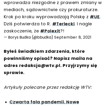
wprowadza niezgodne z prawem zmiany w
mediach, sądownictwie czy prokuraturze.
Krok po kroku wyprowadzają Polskę z
#UE
.
Dziś potwierdza to R.
#Terlecki
. I nagle
zaskoczenie, że
#Polexit
?!
— Borys Budka (@bbudka)
September 8, 2021
Byłeś świadkiem zdarzenia, które
powinniśmy opisać? Napisz maila na
adres
redakcja@wtv.pl
. Przyjrzymy się
sprawie.
Artykuły polecane przez redakcję WTV:
Czwarta fala pandemii. Nowe