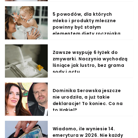
5 powodów, dla których
mleko i produkty mleczne
powinny być stałym
elementem diety roczniaka
Zawsze wsypuję 6 łyżek do
zmywarki. Naczynia wychodzą
lśniące jak lustro, bez grama
sody i octu
Dominika Serowska jeszcze
nie urodziła, a już takie
deklaracje! To koniec. Co na
to Hakiel?
Wiadomo, ile wyniesie 14.
emerytura w 2026. Nie każdy