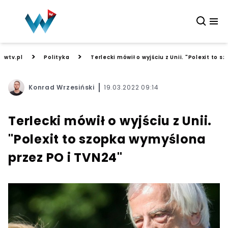
>
>
wtv.pl
Polityka
Terlecki mówił o wyjściu z Unii. "Polexit to
Konrad Wrzesiński
19.03.2022 09:14
Terlecki mówił o wyjściu z Unii.
"Polexit to szopka wymyślona
przez PO i TVN24"