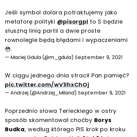
Jeśli symbol dolara potraktujemy jako
metaforę polityki
@pisorgpl
to S będzie
słuszną linią partii a dwie proste
rownolegle będą błędami i wypaczeniami
😳.
— Maciej Gdula (@m_gdula)
September 9, 2021
W ciągu jednego dnia stracił Pan pamięć?
pic.twitter.com/wV1lhxChOj
— Andrzej (@Andrzej_Miland)
September 9, 2021
Poprzednio słowa Terleckiego w ostry
sposób skomentował choćby
Borys
Budka
, według którego PiS krok po kroku