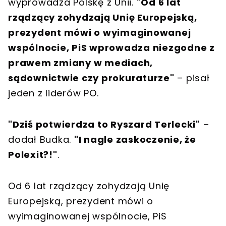
wyprowadza Polskę z Unii.
"Od 6 lat
rządzący zohydzają Unię Europejską,
prezydent mówi o wyimaginowanej
wspólnocie, PiS wprowadza niezgodne z
prawem zmiany w mediach,
sądownictwie czy prokuraturze"
– pisał
jeden z liderów PO.
"Dziś potwierdza to Ryszard Terlecki"
–
dodał Budka.
"I nagle zaskoczenie, że
Polexit?!"
.
Od 6 lat rządzący zohydzają Unię
Europejską, prezydent mówi o
wyimaginowanej wspólnocie, PiS