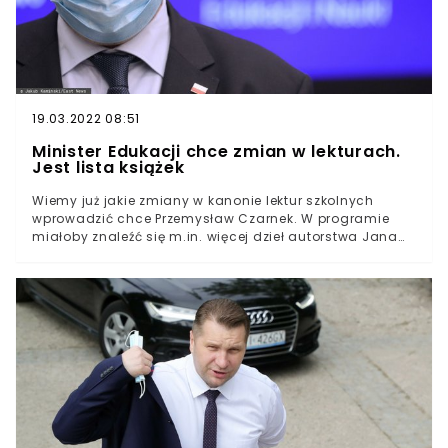
19.03.2022 08:51
Minister Edukacji chce zmian w lekturach.
Jest lista książek
Wiemy już jakie zmiany w kanonie lektur szkolnych
wprowadzić chce Przemysław Czarnek. W programie
miałoby znaleźć się m.in. więcej dzieł autorstwa Jana
Pawła II oraz jedno kardynała Stefana Wyszyńskiego.
Przemysław Czarnek nie pominął również tekstów
poruszających tematykę życia dwóch najsłynniejszych
polskich duchownych. Przemysław Czarnek proponuje
zmiany w spisie lektur Ministerstwo Edukacji i Nauki
skierowało projekt zmian w kanonie lektur do
konsultacji. Większość wprowadzonych nowości nie
powinna dziwić - zapowiadano je wszak już od jakiegoś
czasu. Z czego mają wynikać zmiany? Resort
Przemysława Czarnka argumentuje swoją inicjatywę
"potrzebą pełniejszej korelacji wykazu lektur z celami