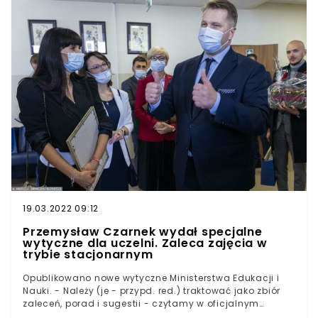
sytuacja się nie poprawi, czeka nas poważny kryzys.
Średni wiek nauczyciela w Polsce to ponad 44 lata.
Przybywa coraz więcej nauczycieli w wieku
okołoemerytalnym. Młodzi niechętnie decydują się na
pracę w szkołach, co skutkuje poważnymi brakami
kadrowymi. Powód? Niskie zarobki i proponowane przez
Przemysława Czarnka zmiany w oświacie.Rzecznik
Związku Nauczycielstwa Polskiego, Magdalena
Kaszulanis, wskazuje, że rezygnujących z pracy
nauczycieli przybywa z roku na rok, a wrzesień 2021
może okazać się pod tym względem przełomowym.
19.03.2022 09:12
Przemysław Czarnek wydał specjalne
wytyczne dla uczelni. Zaleca zajęcia w
trybie stacjonarnym
Opublikowano nowe wytyczne Ministerstwa Edukacji i
Nauki. - Należy (je - przypd. red.) traktować jako zbiór
zaleceń, porad i sugestii - czytamy w oficjalnym
komunikacie. Resort Przemysława Czarnka