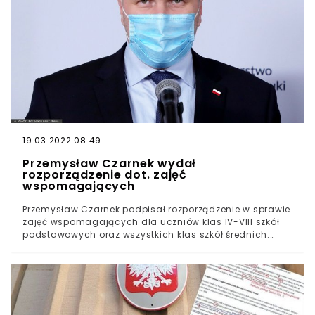
którzy od października ubiegłego roku przebywali na
opisać? Napisz maila na adres
redakcja@wtv.pl
.
nauce zdalnej. W trakcie dzisiejszej konferencji
Przyjrzymy się sprawie.Artykuły polecane przez redakcję
prasowej minister zachwalał zainteresowanie kadry
WTV:Minister edukacji nie walczy z otyłością
nauczycielskiej nowym programem resortu.
dziewczynek, tylko powiela stereotypy
(Opinia)Przemysław Czarnek chce odchudzać uczniów.
"Szczególnie dziewczynki, tu jest większy
problem"Czarnek pod ostrzałem mediów po pomyśle
odchudzania uczniów. Teraz sam ogłasza plany wobec
swojego wygląduŹródło: wp.pl
19.03.2022 08:49
Przemysław Czarnek wydał
rozporządzenie dot. zajęć
wspomagających
Przemysław Czarnek podpisał rozporządzenie w sprawie
zajęć wspomagających dla uczniów klas IV-VIII szkół
podstawowych oraz wszystkich klas szkół średnich.
Dokument późnym wieczorem został opublikowany w
Dzienniku Ustaw. Warto się zainteresować i przygotować
na dodatkowe zajęcia prowadzone po powrocie do
szkół.Przemysław Czarnek zwiększył rezerwę oświatową
o aż 187 milionów złotych. Środki te mają zostać
przeznaczone na sfinansowanie zajęć