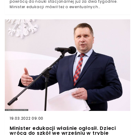
powrócą do nauki stacjonarnej już za dwa tygodnie.
Minister edukacji mówił też o ewentualnych
restrykcjach. – Mamy różne inne scenariusze, ale w
ogóle ich nie bierzemy pod uwagę na ten moment.W
trakcie wtorkowej konferencji prasowej Przemysław
Czarnek potwierdził, że uczniowie powrócą do szkół już 1
września. – Ale nie straszmy dzieci, przez dwa tygodnie
mogą sobie jeszcze odpoczywać – żartował szef
Ministerstwa Edukacji i Nauki.Minister wystosował też
apel do rodziców, by przyszykowując dzieci do nowego
roku szkolnego, korzystali z pomocy państwa, czyli tak
zwanego 300 plus na szkolną wyprawkę.
19.03.2022 09:00
Minister edukacji właśnie ogłosił. Dzieci
wrócą do szkół we wrześniu w trybie