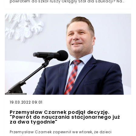
powrotem do szkół ruszy Okrągły Stół dla Edukacji? Na
początku sierpnia troje społeczników przypięło się do
bramy Ministerstwa Edukacji i Nauki. Laura Kwoczała,
Franek Broda i Wiktoria Magnuszewska domagali się
dymisji Przemysława Czarnka. - Minister Czarnek
stanowi bezpośrednie zagrożenie dla życia i zdrowia
młodych osób - relacjonowała Magnuszewska tuż
przed podjęciem protestu.
19.03.2022 09:01
Przemysław Czarnek podjął decyzję.
"Powrót do nauczania stacjonarnego już
za dwa tygodnie"
Przemysław Czarnek zapewnił we wtorek, że dzieci