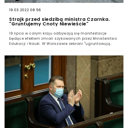
19.03.2022 08:56
Strajk przed siedzibą ministra Czarnka.
"Gruntujemy Cnoty Niewieście"
19 lipca w całym kraju odbywają się manifestacje
będące efektem zmian szykowanych przez Ministerstwo
Edukacji i Nauki. W Warszawie zebrani "ugruntowują
cnoty niewieście" pod siedzibą ministra Przemysława
Czarnka.W poniedziałek organizowane przez
Ogólnopolski Strajk Kobiet manifestacje odbywają się w
całym kraju. To efekt słów doradcy Przemysława
Czarnka, dr. Pawła Skrzydlewskiego, który przekonywał,
że uczennice muszą zostać "ugruntowane do cnót
niewieścich".Najgoręcej jest dziś w Warszawie, gdzie
przed siedzibą szefa MEiN zebrało się około setki osób.
Protest wspierają m.in. inicjatywy Rodzice Przeciwko
Reformie Edukacji oraz Protest z Wykrzyknikiem.