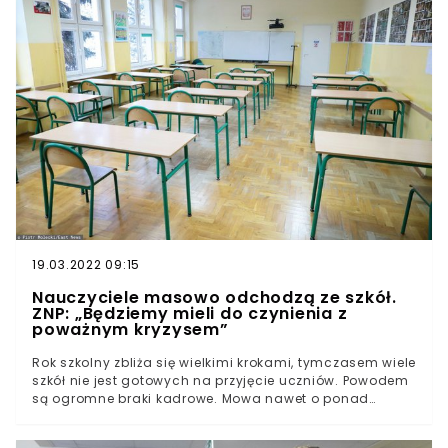
uzupełniających na nowy rok szkolny.Nowe pozycje dla
podstawówek i szkół ponadpodstawowych wejdą w
życie od 1 września.Według MEiN zostają wprowadzone
nie tylko ze względu na swe "walory edukacyjne i
wychowawcze", ale również na konstrukcję utworu oraz
jego staranną i pozbawioną wulgaryzmów polszczyznę.
19.03.2022 09:15
Nauczyciele masowo odchodzą ze szkół.
ZNP: „Będziemy mieli do czynienia z
poważnym kryzysem”
Rok szkolny zbliża się wielkimi krokami, tymczasem wiele
szkół nie jest gotowych na przyjęcie uczniów. Powodem
są ogromne braki kadrowe. Mowa nawet o ponad
dwudziestu tysiącach brakujących nauczycieli. Związek
Nauczycielstwa Polskiego jest pewien jednego – jeśli