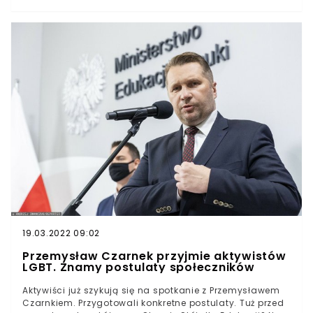
Polski nie jest bynajmniej przypadkowy. W środę ruszył
bowiem kolejny rok szkolny.1 września startuje nowy rok
szkolny 2021/2022 – pierwszy, w którym od początku
władzę nad edukacją dzieci sprawował będzie szef MEiN
Przemysław Czarnek.Przypomnijmy, że polityk objął
resort w październiku ubiegłego roku, po rekonstrukcji
rządu Mateusza Morawieckiego. Na początku
poprzedniego roku szkolnego ministrem edukacji
pozostawał Dariusz Piontkowski.
19.03.2022 09:02
Przemysław Czarnek przyjmie aktywistów
LGBT. Znamy postulaty społeczników
Aktywiści już szykują się na spotkanie z Przemysławem
Czarnkiem. Przygotowali konkretne postulaty. Tuż przed