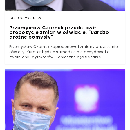
rola kobiety”, został mianowany Ministrem Edukacji i
Nauki. Jego konserwatywne poglądy stają się oparciem
dla planowanych zmian w systemie oświaty. Czego
można się spodziewać?
19.03.2022 08:52
Przemysław Czarnek przedstawił
propozycje zmian w oświacie. "Bardzo
groźne pomysły"
Przemysław Czarnek zaproponował zmiany w systemie
oświaty. Kurator będzie samodzielnie decydował o
zwalnianiu dyrektorów. Konieczne będzie także
uzyskanie pozytywnej rekomendacji urzędnika przy
prowadzeniu zajęć z organizacją pozarządową. Dorota
Łoboda, Magdalena Kaszulanis, Iga Kazimierczyk i
Dominik Kuc komentują. Przemysław Czarnek chce, by
kurator mógł decydować o powoływaniu, odwoływaniu
lub zawieszeniu danego dyrektora w przypadku
stwierdzenia uchybień.