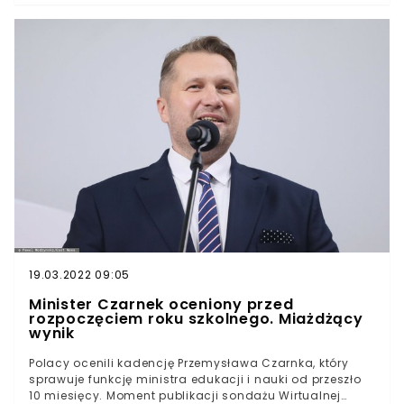
rekomenduje, by studenci uczestniczyli w zajęciach w
trybie stacjonarnym. - Dziś jesteśmy bogatsi o
różnorodne doświadczenia związane z koniecznością
dostosowania organizacji dydaktyki i działalności
naukowej do zmienionej rzeczywistości - napisał w
inauguracyjnym liście szef MEiN.W piątek 1 października
oficjalnie rozpoczął się rok akademicki 2021/2022.
Studenci wracają na uczelnie i większość zajęć
odbywać będzie się w trybie stacjonarnym. Takie
zalecenia przekazał MEiN.Minister Czarnek uświetnił
uroczystość inaugurującą rok akademicki w Szkole
Głównej Gospodarstwa Wiejskiego w Warszawie. - Przed
nami kolejny rok, w którym – jak wszystko na to
wskazuje – będziemy nadal mierzyli się z pandemią
COVID-19 - napisał w liście minister edukacji.
19.03.2022 09:05
Minister Czarnek oceniony przed
rozpoczęciem roku szkolnego. Miażdżący
wynik
Polacy ocenili kadencję Przemysława Czarnka, który
sprawuje funkcję ministra edukacji i nauki od przeszło
10 miesięcy. Moment publikacji sondażu Wirtualnej