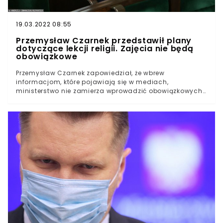
19.03.2022 08:55
Przemysław Czarnek przedstawił plany
dotyczące lekcji religii. Zajęcia nie będą
obowiązkowe
Przemysław Czarnek zapowiedział, że wbrew
informacjom, które pojawiają się w mediach,
ministerstwo nie zamierza wprowadzić obowiązkowych
lekcji religii. Zastąpione mogą być one przez zajęcia z
etyki. Ministerstwo Edukacji i Nauki zamierza rozpocząć
wielką rekrutację nauczycieli etyki. Religia
nieobowiązkowa Przemysław Czarnek był gościem
Programu Pierwszego Polskiego Radia, gdzie
opowiedział o planach dotyczących zmian w edukacji,
jakie zamierza wprowadzić zarządzany przezeń resort.
Minister poruszył również temat lekcji religii, które, jak
podkreślił, nie będą obowiązkowe dla wszystkich
uczniów. - Zarzuca nam się, że tak naprawdę zrobimy
obowiązkową religię - skarżył się polityk. Zaznaczył, że
religia nie będzie przedmiotem obowiązkowym, ale
uczniowie, którzy zdecydują się nie uczęszczać na
zajęcia, będą musieli obligatoryjnie brać udział w