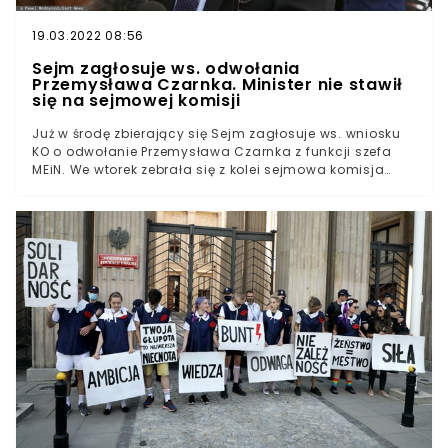
19.03.2022 08:56
Sejm zagłosuje ws. odwołania
Przemysława Czarnka. Minister nie stawił
się na sejmowej komisji
Już w środę zbierający się Sejm zagłosuje ws. wniosku
KO o odwołanie Przemysława Czarnka z funkcji szefa
MEiN. We wtorek zebrała się z kolei sejmowa komisja
edukacji. Minister edukacji i nauki nie stawił się jednak
na spotkaniu, choć wcześniej zapewniał, że "udowodni
posłom obłudę".21 lipca Sejm zbierze się na trzydniowe
posiedzenie. Posłowie zajmą się m.in. projektem
odbudowy Pałacu Saskiego oraz budzącą ogromną
emocją ustawą medialną, popularnie nazywaną
ustawą anty-TVN.Parlamentarzyści zagłosują też ws.
wniosku o wotum nieufności wobec szefa MEiN
Przemysława Czarnka, który złożyli posłowie KO.