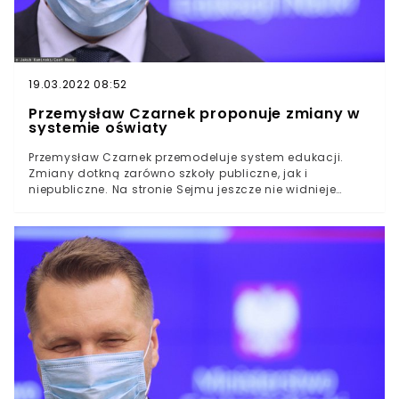
19.03.2022 08:52
Przemysław Czarnek proponuje zmiany w
systemie oświaty
Przemysław Czarnek przemodeluje system edukacji.
Zmiany dotkną zarówno szkoły publiczne, jak i
niepubliczne. Na stronie Sejmu jeszcze nie widnieje
projekt ustawy. O projekcie poinformował MEiN.
Przemysław Czarnek chce zwiększyć władzę kuratoriów,
tym samym odbierając ją częściowo samorządom.
Samorząd jest organem prowadzącym daną szkołę.
Lokalni liderzy zatwierdzają nazwę placówki, wydają
zgody na zwolnienie dyrektora, mogą także
interweniować w przypadku nadużyć i nagradzać za
odpowiednie postawy.