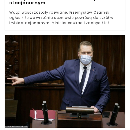
stacjonarnym
Wątpliwości zostały rozwiane. Przemysław Czarnek
ogłosił, że we wrześniu uczniowie powrócą do szkół w
trybie stacjonarnym. Minister edukacji zachęcił też
rodziców, by korzystali z programu socjalnego
dotyczącego wyprawki szkolnej. Czwarta fala
koronawirusa nie powstrzyma tradycyjnego
rozpoczęcia roku szkolnego. Minister Czarnek ogłasza
Na antenie TVP Info minister edukacji i nauki Przemysław
Czarnek przedstawił plan dotyczący trybu
edukacyjnego, który będzie obowiązywał w nowym roku
szkolnym. Choć jakiś czas temu pojawiły się w
przestrzeni publicznej doniesienia wskazujące na to, że
hybrydowy tok nauki może być rozpatrywany, polityk
rozwiał wszelkie wątpliwości w tej materii. - Pierwszego
września wszystkie dzieci i młodzież szkolna udają się
do szkoły w pełnym trybie stacjonarnym - orzekł
minister edukacji. Przemysław Czarnek podkreślił
również, że na odpoczynek "po ciężkim ubiegłym roku
szkolnym, który w dużej części był zdalny", uczniowie
mają jeszcze trzy tygodnie. Czarnek wysyła rodziców na
zakupy Zdaniem ministra edukacji, jest to już najwyższy
czas, by rozejrzeć się za nowymi przyborami szkolnymi,
w zakupie których, pomóc ma, według słów