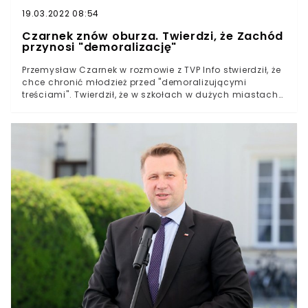
WTV:Przemysław Czarnek do dymisji? Ruszyła zbiórka
19.03.2022 08:54
podpisówWielkopolska. Z obozu ewakuowano blisko 70
harcerzyCzarnek znów oburza. Twierdzi, że Zachód
Czarnek znów oburza. Twierdzi, że Zachód
przynosi "demoralizację"źródło: wyborcza.pl, wtv.pl
przynosi "demoralizację"
zdjęcie główne: Jakub Kaminski/East News
Przemysław Czarnek w rozmowie z TVP Info stwierdził, że
chce chronić młodzież przed "demoralizującymi
treściami". Twierdził, że w szkołach w dużych miastach
pojawiają się organizacje, które pod przykrywka
edukacji seksualnej miałyby demoralizować młodzież.
Chodzi również o organizacje lokalne. Pragnie również
wzmocnienia roli i mocy kuratorów. Te stanowiska
wybierane są przez ministra edukacji.