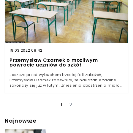
opublikowany przez Ministerstwo Edukacji i Nauki nosi
tytuł "Troska o rozwój i jakość polskiej nauki". Tłumaczy
argumenty stojące za decyzję resortu Przemysława
Czarnka w sprawie punktacji za publikacje w
czasopismach naukowych. Kwestia ta dość mocno
wzburzyła środowisko naukowe, jednak językoznawca
postanowił spojrzeć na pismo nieco inaczej.
19.03.2022 08:42
Przemysław Czarnek o możliwym
powrocie uczniów do szkół
Jeszcze przed wybuchem trzeciej fali zakażeń,
Przemysław Czarnek zapewniał, że nauczanie zdalne
zakończy się już w lutym. Zniesienia obostrzenia miało
być związane z postępem szczepień w środowisku
nauczycieli i pracowników szkół. Ostatecznie udało się
uodpornić ponad 90% przedstawicieli grupy zawodowej.
1
2
Nagły wzrost zachorowań uniemożliwił realizację
obietnicy. Do 28 marca wydłużono edukację w trybie
zdalnym
Najnowsze