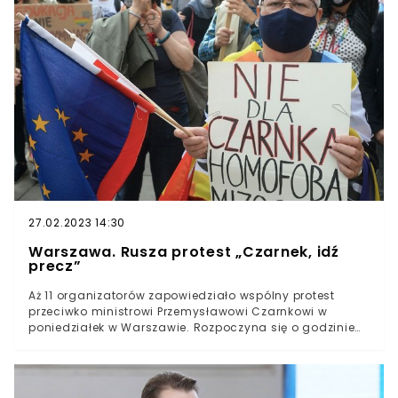
rozwiać nieco wątpliwości w tej kwestii.Czy we wrześniu
powróci nauka stacjonarna? Okazuje się, że nie
wszystko jest jeszcze przesądzone.
27.02.2023 14:30
Warszawa. Rusza protest „Czarnek, idź
precz”
Aż 11 organizatorów zapowiedziało wspólny protest
przeciwko ministrowi Przemysławowi Czarnkowi w
poniedziałek w Warszawie. Rozpoczyna się o godzinie
18. Demonstrujący nie zgadzają się na „destrukcyjne
zmiany ograniczające autonomię szkół i
podporządkowujące je upolitycznionym
kuratorom”.Mieszkańcy Warszawy muszą przygotować