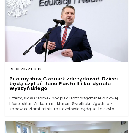
poniedziałek do szkół i samorządów trafią opracowane
przez MEiN wytyczne epidemiologiczne dotyczące
powrotu dzieci do nauki w placówkach.Co więcej, do
wszystkich szkół i przedszkoli, które wyrażą taką chęć,
dostarczone zostaną specjalne stacje dezynfekujące.
19.03.2022 09:16
Przemysław Czarnek zdecydował. Dzieci
będą czytać Jana Pawła II i kardynała
Wyszyńskiego
Przemysław Czarnek podpisał rozporządzenie o nowej
liście lektur. Znika m.in. Marcin Świetlicki. Zgodnie z
zapowiedziami ministra uczniowie będą za to czytali
więcej Jana Pawła II i kardynała Stefana
Wyszyńskiego.Zmiana kanonu lektur stała się faktem.
Szef Ministerstwa Edukacji i Nauki podpisał
rozporządzenie dotyczące lektur obowiązkowych i