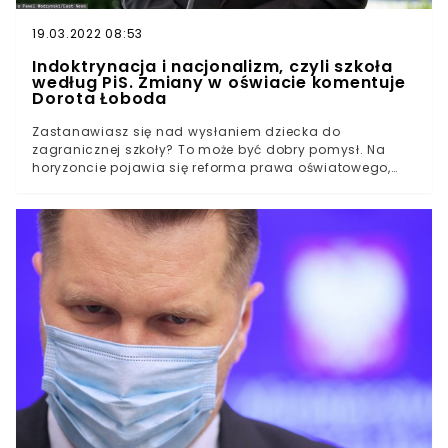
19.03.2022 08:53
Indoktrynacja i nacjonalizm, czyli szkoła
według PiS. Zmiany w oświacie komentuje
Dorota Łoboda
Zastanawiasz się nad wysłaniem dziecka do
zagranicznej szkoły? To może być dobry pomysł. Na
horyzoncie pojawia się reforma prawa oświatowego,
która bardzo poważnie zagraża niezależności i
autonomii polskich szkół. Minister edukacji i nauki,
Przemysław Czarnek, chce zastąpienia “niepokornych”
dyrektorów polskich szkół partyjnymi kandydatami, a
nawet rozważa indywidualne kontrole treści
przedstawianych na zajęciach klasowych. Zmiany
mają obejmować także szkoły społeczne, których
zróżnicowany program nauczania może stać się
przeszłością. Na ten temat porozmawialiśmy z
warszawską radną i aktywistką sprzeciwiającą się
zmianom oświatowym, Dorotą Łobodą.Przemysław
Czarnek jest jednym z najbardziej kontrowersyjnych
polityków w Polsce. Po słowach: “brońmy nas przed
ideologią LGBT i skończmy słuchać idiotyzmów o
prawach człowieka”, czy “nawet świnie wiedzą, jaka jest