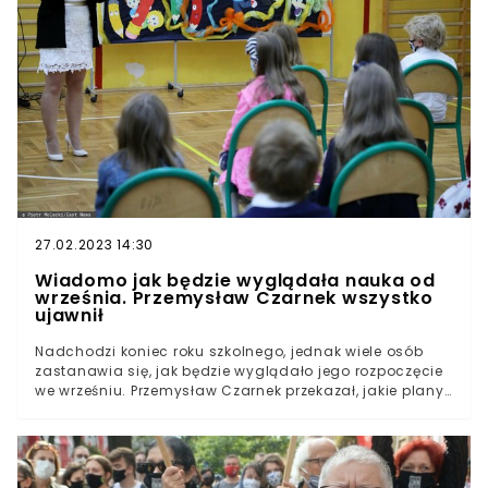
27.02.2023 14:30
Wiadomo jak będzie wyglądała nauka od
września. Przemysław Czarnek wszystko
ujawnił
Nadchodzi koniec roku szkolnego, jednak wiele osób
zastanawia się, jak będzie wyglądało jego rozpoczęcie
we wrześniu. Przemysław Czarnek przekazał, jakie plany
względem nauki zdalnej i stacjonarnej ma obecnie
resort edukacji.Kolejny rok szkolny musiał rządzić się
nowymi, pnademicznymi zasadami. W najnowszym
wywiadzie minister Przemysław Czarnek postanowił