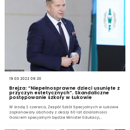
się na utrudnienia związane z protestem przeciwko
Przemysławowi Czarnkowi. Planowana na godzinę 18
demonstracja zgromadzi ogromną liczbę osób.Do
organizacji wydarzenia „Czarnek, idź precz” włączyło się
aż 11 ruchów. Na Facebooku swoje zainteresowanie
zadeklarowało niemal 5 tys. osób.
19.03.2022 09:20
Brejza: “Niepełnosprawne dzieci usunięte z
przyczyn estetycznych”. Skandaliczne
postępowanie szkoły w Łukowie
W środę 2 czerwca, Zespół Szkół Specjalnych w Łukowie
zaplanowały obchody z okazji 60 lat działalności.
Gościem specjalnym będzie Minister Edukacji,
Przemysław Czarnek wraz z delegacją. Dyrektorka szkoły
postanowiła okazać ministrowi ogromną sympatię i