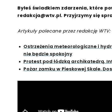
Byłeś świadkiem zdarzenia, które po
redakcja@wtv.pl
. Przyjrzymy się spr
Artykuły polecane przez redakcję WTV:
Ostrzeżenia meteorologiczne i hyd
nie będzie spokojny
Protest pod łódzką archikatedrą. I
Pożar zamku w Pieskowej Skale. Dos