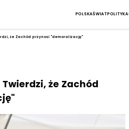
POLSKA
ŚWIAT
POLITYKA
dzi, że Zachód przynosi "demoralizację"
 Twierdzi, że Zachód
ję"