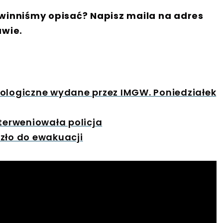
winniśmy opisać? Napisz maila na adres
awie.
rologiczne wydane przez IMGW. Poniedziałek
nterweniowała policja
zło do ewakuacji