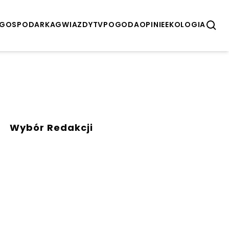
GOSPODARKA
GWIAZDY
TV
POGODA
OPINIE
EKOLOGIA
Wybór Redakcji