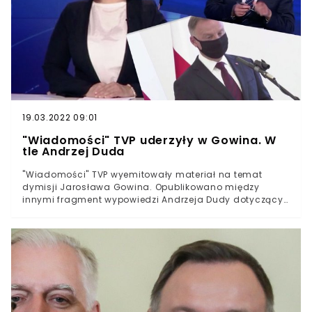
19.03.2022 09:01
"Wiadomości" TVP uderzyły w Gowina. W
tle Andrzej Duda
"Wiadomości" TVP wyemitowały materiał na temat
dymisji Jarosława Gowina. Opublikowano między
innymi fragment wypowiedzi Andrzeja Dudy dotyczący
byłego już wicepremiera. Prezydent odmówił politykowi
spotkania, bo "nie wie, z kim ma do czynienia". Sobotnie
wydanie "Wiadomości" TVP poświęcono m.in. rozłamowi
w Zjednoczonej Prawicy. Niebezpośrednio zarzucono
Jarosławowi Gowinowi porzucenie 6 lat pracy na rzecz
Polski, celem przejścia do "totalnej opozycji". Cały
materiał opatrzono paskiem "Dymisja za blokowanie
Polskiego Ładu". - Sam Gowin znalazł już pocieszenie u