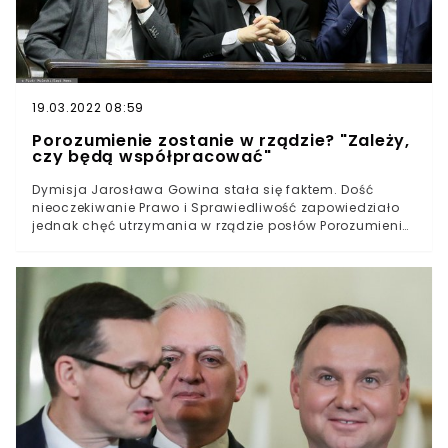
19.03.2022 08:59
Porozumienie zostanie w rządzie? "Zależy,
czy będą współpracować"
Dymisja Jarosława Gowina stała się faktem. Dość
nieoczekiwanie Prawo i Sprawiedliwość zapowiedziało
jednak chęć utrzymania w rządzie posłów Porozumienia.
– Zależy, czy będą w koalicji i wspólnie z nami będą
pracować dla rozwoju i dobra Polaków – zapewniła
rzecznik PiS Anita Czerwińska.We wtorkowe popołudnie
rzecznik rządu Piotr Müller przekazał rewelacje, które
wywołały trzęsienie ziemi w polskiej polityce. Jak
poinformował, Mateusz Morawiecki zwrócił się do
prezydenta o odwołanie lidera Porozumienia z funkcji
wicepremiera i ministra rozwoju.– Działania
wicepremiera nie spełniają kryteriów współpracy w
rządzie – przekonywał Müller, tłumacząc decyzję szefa
rządu.