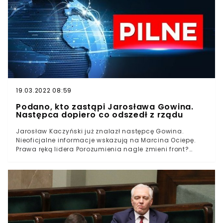
Dziemianowicz Bąk w rozmowie z naszą redakcją wprost
mówi o "kupczeniu stanowiskami".
19.03.2022 08:59
Podano, kto zastąpi Jarosława Gowina.
Następca dopiero co odszedł z rządu
Jarosław Kaczyński już znalazł następcę Gowina.
Nieoficjalne informacje wskazują na Marcina Ociepę.
Prawa ręką lidera Porozumienia nagle zmieni front?
Zjednoczona Prawica przeszła do historii. Jan Strzeżek
wydał komunikat, w którym poinformował o zerwaniu
umowy koalicyjnej. Porozumienie będzie działo jako koło
parlamentarne. Tuż po dymisji Jarosława Gowina
rezygnacje z rządowych stanowisk złożyła między
innymi Iwona Michałek i Andrzej Gut-Mostowy. Nad
ranem papierami rzucił także wiceminister obrony
narodowej, Marcin Ociepa.