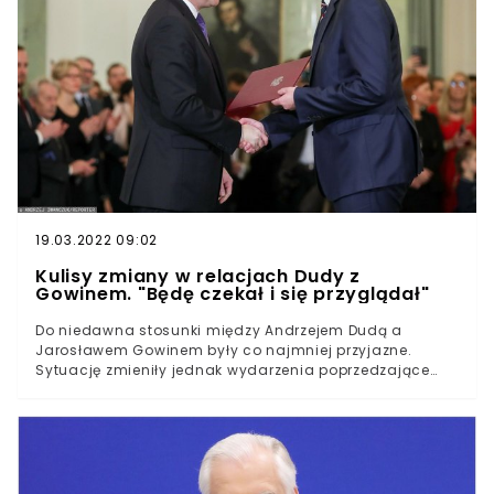
program przyjęty przez Zjednoczoną Prawicę w 2015 roku
odpowiadał definicji zachodnioeuropejskiej chadecji.
Gowin zaznaczył, że w trakcie kilku lat współpracy z
Kaczyńskim udało się zrealizować wiele założeń.Z
czasem prezes PiS zaczął jednak realizować swe
marzenia o przeprowadzeniu "populistycznej rewolucji".
W trakcie drugiej kadencji, ocenił były wicepremier,
"tamy pękły".
19.03.2022 09:02
Kulisy zmiany w relacjach Dudy z
Gowinem. "Będę czekał i się przyglądał"
Do niedawna stosunki między Andrzejem Dudą a
Jarosławem Gowinem były co najmniej przyjazne.
Sytuację zmieniły jednak wydarzenia poprzedzające
odwołanie wicepremiera w Pałacu Prezydenckim.
Prezydent ma być zirytowany postawą Gowina i
oczekiwać jasnej deklaracji.13 sierpnia, dwa dni po
przyjęciu ustawy Lex TVN przez Sejm, Jarosław Gowin
zapowiedział spotkanie z Andrzejem Dudą, które miało
odbyć się w cztery oczy i bezpośrednio dotyczyć zmian