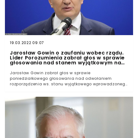
partię Jarosława Kaczyńskiego zmiany w systemie
składkowo-podatkowym.
19.03.2022 09:07
Jarosław Gowin o zaufaniu wobec rządu.
Lider Porozumienia zabrał głos w sprawie
głosowania nad stanem wyjątkowym na
granicy z Białorusią
Jarosław Gowin zabrał głos w sprawie
poniedziałkowego głosowania nad odwołaniem
rozporządzenia ws. stanu wyjątkowego wprowadzonego
przez prezydenta. Lider Porozumienia przyznał, że jego
obóz zaufał rządowi w tej kwestii i będzie głosować
razem z PiS.Były wicepremier przyznał jednak, że nie
zgadza się ze wszystkimi przepisami zawartymi w
rozporządzeniu. Stan wyjątkowy na granicy Decyzją
prezydenta i Sejmu, na pasie granicznym z Białorusią,
obowiązuje stan wyjątkowy. Rząd zdecydował się na
jego wprowadzenie z powodu trwających na
przygranicznych terenach naszych sąsiadów rosyjskich