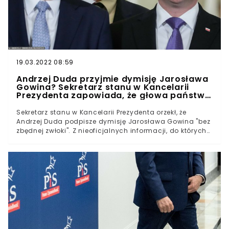
19.03.2022 08:59
Andrzej Duda przyjmie dymisję Jarosława
Gowina? Sekretarz stanu w Kancelarii
Prezydenta zapowiada, że głowa państwa
nie będzie robić problemów
Sekretarz stanu w Kancelarii Prezydenta orzekł, że
Andrzej Duda podpisze dymisję Jarosława Gowina "bez
zbędnej zwłoki". Z nieoficjalnych informacji, do których
dotarła Wirtualna Polska wynika, że nastąpić to może już
w środę. Wszystko wskazuje na to, że prezydent nie
będzie protestował przeciwko odwołaniu wicepremiera
Gowina.