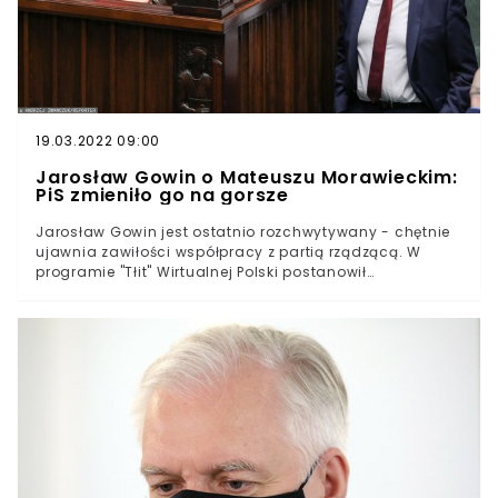
19.03.2022 09:00
Jarosław Gowin o Mateuszu Morawieckim:
PiS zmieniło go na gorsze
Jarosław Gowin jest ostatnio rozchwytywany - chętnie
ujawnia zawiłości współpracy z partią rządzącą. W
programie "Tłit" Wirtualnej Polski postanowił
wypowiedzieć się na temat polskiej polityki i Mateusza
Morawieckiego.- W Prawie i Sprawiedliwości jest wielu
wspaniałych ludzi i są pewne koncepcje warte poparcia
- mówił Gowin.