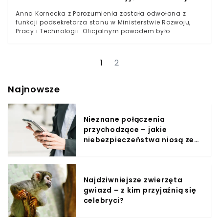
Anna Kornecka z Porozumienia została odwołana z
funkcji podsekretarza stanu w Ministerstwie Rozwoju,
Pracy i Technologii. Oficjalnym powodem było
“niezadowalające tempo prac” nad dwoma
kluczowymi projektami w ramach Polskiego Ładu. W
sobotę będą ważyły się losy Porozumienia w
1
2
Zjednoczonej Prawicy.
Najnowsze
Nieznane połączenia
przychodzące – jakie
niebezpieczeństwa niosą ze
sobą?
Najdziwniejsze zwierzęta
gwiazd – z kim przyjaźnią się
celebryci?