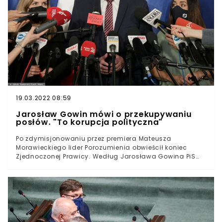
19.03.2022 08:59
Jarosław Gowin mówi o przekupywaniu
posłów. "To korupcja polityczna"
Po zdymisjonowaniu przez premiera Mateusza
Morawieckiego lider Porozumienia obwieścił koniec
Zjednoczonej Prawicy. Według Jarosława Gowina PiS
robi tymczasem wszystko, by przeciągnąć na swoją
stronę posłów partii. – Każdy otrzymał bardzo
atrakcyjną politycznie propozycję handlową – mówił w
rozmowie z RMF FM.Po dymisji Jarosława Gowina
wicerzecznik Porozumienia Jan Strzeżek zapowiedział
już, że parlamentarzyści ugrupowania odejdą z koła PiS i
utworzą własne koło parlamentarne. O sprawie