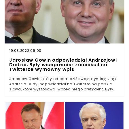
samorządowców związanych z Platformą Obywatelską -
zapewniała Edyta Lewandowska.
19.03.2022 09:00
Jarosław Gowin odpowiedział Andrzejowi
Dudzie. Były wicepremier zamieścił na
Twitterze wymowny wpis
Jarosław Gowin, który odebrał dziś swoją dymisję z rąk
Andrzeja Dudy, odpowiedział na Twitterze na gorzkie
słowa, które wystosował wobec niego prezydent. Były
wicepremier wyjaśnił, po stronie "którego obozu" obecnie
się opowiada. Niektórzy komentatorzy twierdzą, że
Andrzej Duda upokorzył Jarosława Gowina. Ten nie
pozostawił jednak sprawy bez odpowiedzi.