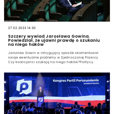
27.02.2023 14:30
Szczery wywiad Jarosława Gowina.
Powiedział, że ujawni prawdę o szukaniu
na niego haków
Jarosław Gowin w intrygujący sposób skomentował
swoje ewentualne problemy w Zjednoczonej Prawicy.
Czy koalicjanci szukają na niego haków?Politycy
Zjednoczonej Prawicy, w tym posłowie Porozumienia
Jarosława Gowina, nie zawsze podzielają ten sam
pogląd na istotne sprawy w kwestii rządów. Potwierdza
to sam były minister.Jednocześnie w rozmowie z
Onetem Jarosław Gowin podkreśla, że w koalicji
rządzącej zbieżnych poglądów jest więcej niż tych
dzielących polityków Zjednoczonej Prawicy.