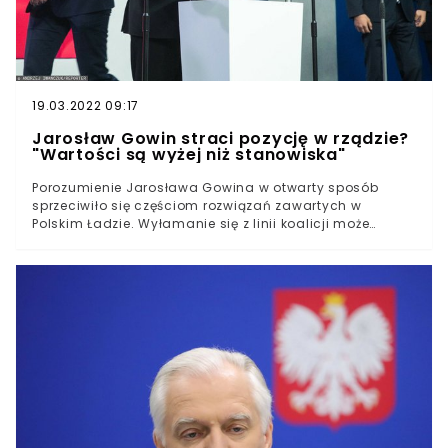
@Jaroslaw_Gowin!!!#KongresPorozumienia
#DruzynaGowina pic.twitter.com/Y0mQs3Memp—
Porozumienie (@Porozumienie__) June 27, 2021
19.03.2022 09:17
Jarosław Gowin straci pozycję w rządzie?
"Wartości są wyżej niż stanowiska"
Porozumienie Jarosława Gowina w otwarty sposób
sprzeciwiło się częściom rozwiązań zawartych w
Polskim Ładzie. Wyłamanie się z linii koalicji może
kosztować wicepremiera pozycję w rządzie. Opcji,
według której lider koalicjanta PiS ponownie "politycznie
umrze za podatki", nie wyklucza wicerzecznik
Porozumienia Jan Strzeżek.Polski Ład, promowany przez
polityków PiS, którzy od kilku tygodni objeżdżają kraj,
promując program, może utknąć w procesie
legislacyjnym, jako że projektowi w jego obecnym
kształcie oficjalnie sprzeciwiło się Porozumienie.Lider
partii, Jarosław Gowin, przyznał, że część rozwiązań
doprowadziłaby do wzrostu podatków dla milionów
Polaków.W efekcie koalicjant Prawa i Sprawiedliwości
ostatecznie nie wyraził zgody na proponowane przez