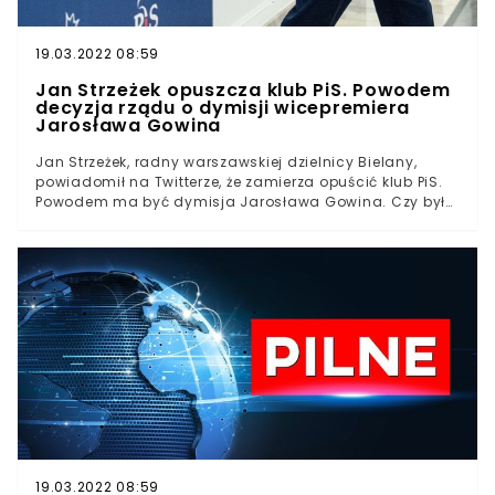
19.03.2022 08:59
Jan Strzeżek opuszcza klub PiS. Powodem
decyzja rządu o dymisji wicepremiera
Jarosława Gowina
Jan Strzeżek, radny warszawskiej dzielnicy Bielany,
powiadomił na Twitterze, że zamierza opuścić klub PiS.
Powodem ma być dymisja Jarosława Gowina. Czy były
wicepremier stanie się przyczyną fali odejść z Prawa i
Sprawiedliwości?Jan Strzeżek opuszcza klub PiS Radny
warszawskiej dzielnicy Bielany z ramienia Porozumienia,
Jan Strzeżek powiadomił w mediach
społecznościowych o swojej decyzji dotyczącej
odejścia z klubu Prawa i Sprawiedliwości. Odchodzę z
Klubu Radnych PiS - powiadomił Strzeżek - Do
samorządu wchodziłem jako przedstawiciel
@Porozumienie__ @Jaroslaw_Gowin w związku z
bieżącymi wydarzeniami nie wyobrażam sobie dalszej
współpracy w ramach Klubu PiS - dodał. Odchodzę z
Klubu Radnych PiS. Do samorządu wchodziłem jako
przedstawiciel @Porozumienie__ @Jaroslaw_Gowin w
związku z bieżącymi wydarzeniami nie wyobrażam sobie
19.03.2022 08:59