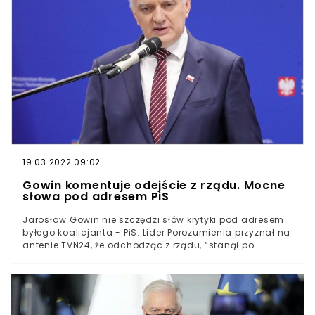
w ustawie medialnej.Jak donosi Wirtualna Polska,
wiadomość wywołała niemałe zdziwienie w Pałacu
Prezydenckim. Żadnego spotkania bowiem nie
wyznaczono. Co więcej, osoby z otoczenia prezydenta
mają przekonywać, że Gowin planował spotkanie z Dudą
jedynie po to, by móc przypisać sobie zasługi za
ewentualne weto pod ustawą.
19.03.2022 09:02
Gowin komentuje odejście z rządu. Mocne
słowa pod adresem PiS
Jarosław Gowin nie szczędzi słów krytyki pod adresem
byłego koalicjanta - PiS. Lider Porozumienia przyznał na
antenie TVN24, że odchodząc z rządu, “stanął po
właściwej stronie barykady moralnej”. Jego zdaniem
polityka zagraniczna Polski już teraz jest prowadzona
błędnie, a pogorszenie stosunków z USA za sprawą
ustawy lex TVN mogłoby jeszcze bardziej osłabić
pozycję naszego kraju.