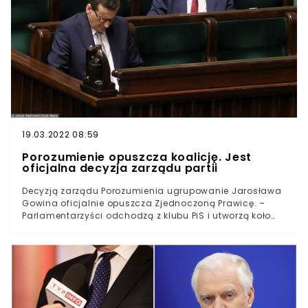
19.03.2022 08:59
Porozumienie opuszcza koalicję. Jest
oficjalna decyzja zarządu partii
Decyzją zarządu Porozumienia ugrupowanie Jarosława
Gowina oficjalnie opuszcza Zjednoczoną Prawicę. –
Parlamentarzyści odchodzą z klubu PiS i utworzą koło
parlamentarne – poinformował wicerzecznik partii Jan
Strzeżek. Do dymisji podał się wiceminister obrony
narodowej Marcin Ociepa.We wtorek rzecznik rządu Piotr
Müller przekazał, że Mateusz Morawiecki zdecydował o
dymisji Jarosława Gowina z funkcji wicepremiera i
szefa resortu rozwoju.Premier zwrócił się do Andrzeja
Dudy o zatwierdzenie decyzji i usunięcie z rządu lidera