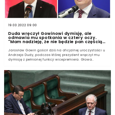
19.03.2022 09:00
Duda wręczył Gowinowi dymisję, ale
odmawia mu spotkania w cztery oczy.
"Mam nadzieję, że nie będzie pan częścią
totalnej opozycji"
Jarosław Gowin gościł dziś na oficjalnej uroczystości u
Andrzeja Dudy, podczas której prezydent wręczył mu
dymisję z pełnionej funkcji wicepremiera. Głowa
państwa w wyjątkowo ostrych słowach odniosła się do
powodów, przez które lider Porozumienia został
wycofany ze swojego stanowiska.