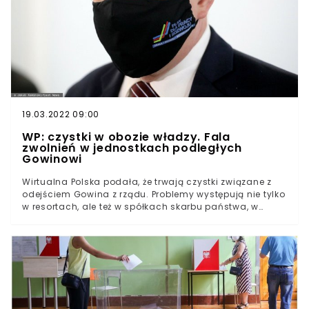
19.03.2022 09:00
WP: czystki w obozie władzy. Fala
zwolnień w jednostkach podległych
Gowinowi
Wirtualna Polska podała, że trwają czystki związane z
odejściem Gowina z rządu. Problemy występują nie tylko
w resortach, ale też w spółkach skarbu państwa, w
których zatrudnienie tracą kolejne związane z Gowinem
osoby. Z informacji WP wynika, że pojawiły się
dokumenty, które wskazują na dymisję Grzegorza
Waltera, komendanta Głównego Ochotniczych Hufców
Pracy.