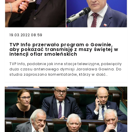
Porozumienia.Po ogłoszeniu rewelacji Jarosław Gowin
zapowiedział, że ruch szefa rządu w praktyce oznacza
koniec Zjednoczonej Prawicy.
19.03.2022 08:59
TVP Info przerwało program o Gowinie,
aby pokazać transmisję z mszy świętej w
intencji ofiar smoleńskich
TVP Info, podobnie jak inne stacje telewizyjne, poświęciły
dużo czasu antenowego dymisji Jarosława Gowina. Do
studia zaproszono komentatorów, którzy w dość
nieprzychylny sposób wypowiadali się o liderze
Porozumienia. Jednak w pewnym momencie program
został przerwany, aby pokazać transmisję z mszy
świętej w intencji ofiar smoleńskich.