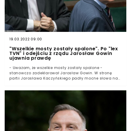
19.03.2022 09:00
"Wszelkie mosty zostały spalone". Po "lex
TVN" i odejściu z rządu Jarosław Gowin
ujawnia prawdę
- Uważam, że wszelkie mosty zostały spalone -
stanowczo zadeklarował Jarosław Gowin. W stronę
partii Jarosława Kaczyńskiego padły mocne słowa na
temat przekroczenia granic oraz tego, że PiS odszedł już
od wartości Zjednoczonej Prawicy. Lider Porozumienia
wprost skrytykował Jarosława Kaczyńskiego.- Jarosław
Kaczyński pcha polską prawicę w ślepą uliczkę -
powiedział Jarosław Gowin w wywiadzie dla "Dziennika
Gazety Prawnej".Okazuje się, że niedawny koalicjant PiS
nie widzi już możliwości współpracy. Jednocześnie nie
wyklucza, że będzie popierał niektóre ustawy zgłaszane
przez partię rządzącą. Powodem jest to, że nad sporą
częścią z nich sam pracował.