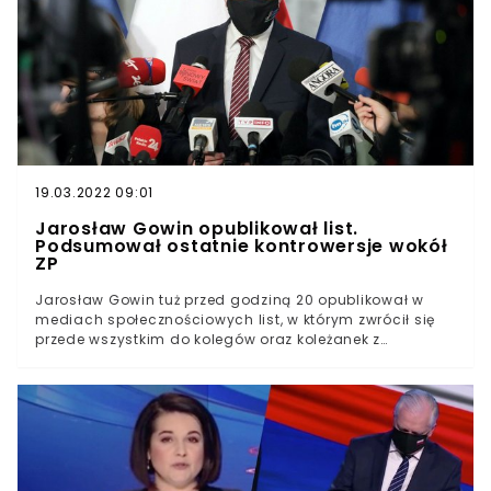
19.03.2022 09:01
Jarosław Gowin opublikował list.
Podsumował ostatnie kontrowersje wokół
ZP
Jarosław Gowin tuż przed godziną 20 opublikował w
mediach społecznościowych list, w którym zwrócił się
przede wszystkim do kolegów oraz koleżanek z
Porozumienia. W piśmie polityk podsumował swoje
wyjście z rządu i rozłam wewnątrz Zjednoczonej Prawicy.
Nie szczędził przy tym Prawu i Sprawiedliwości gorzkich
słów.Na oficjalnej stronie Porozumienia opublikowano
list, który prezes ugrupowania udostępnił również na
Twitterze, zachęcając do lektury.