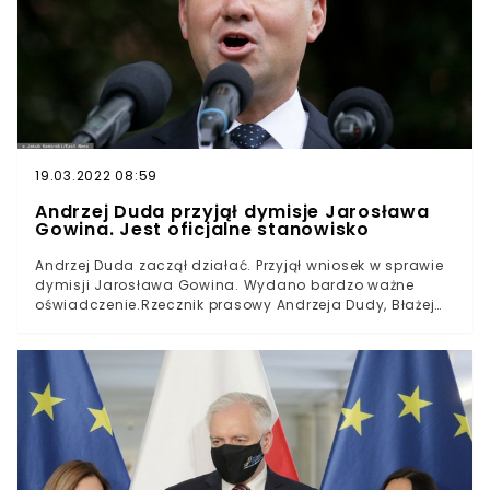
19.03.2022 08:59
Andrzej Duda przyjął dymisje Jarosława
Gowina. Jest oficjalne stanowisko
Andrzej Duda zaczął działać. Przyjął wniosek w sprawie
dymisji Jarosława Gowina. Wydano bardzo ważne
oświadczenie.Rzecznik prasowy Andrzeja Dudy, Błażej
Spychalski wydał komunikat w sprawie dymisji
Jarosława Gowina. - Prezydent RP Andrzej Duda na
wniosek Prezesa Rady Ministrów, Mateusza
Morawieckiego odwołał z funkcji Wiceprezesa RM
Ministra Rozwoju, Pracy i Technologii Jarosława Gowina
- poinformował.