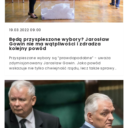
19.03.2022 09:00
Będą przyspieszone wybory? Jarosław
Gowin nie ma wątpliwości i zdradza
kolejny powód
Przyspieszone wybory są “prawdopodobne” - uważa
zdymisjonowany Jarosław Gowin. Jako powód
wskazuje nie tylko chwiejność rządu, lecz także sprawy
finansowe. Jego zdaniem PiS nie jest w stanie
prowadzić żadnej polityki, a za dwa lata konieczne
będą cięcia budżetowe.