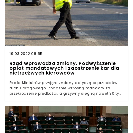
19.03.2022 08:55
Rząd wprowadza zmiany. Podwyższenie
opłat mandatowych i zaostrzenie kar dla
nietrzeźwych kierowców
Rada Ministrów przyjęła zmiany dotyczące przepisów
ruchu drogowego. Znacznie wzrosną mandaty za
przekroczenie prędkości, a grzywny sięgną nawet 30 tys.
zł. Zaostrzone kary obejmą również nietrzeźwych
kierowców. Czy nowe przepisy pomogą w eliminacji
wykroczeń na polskich drogach?