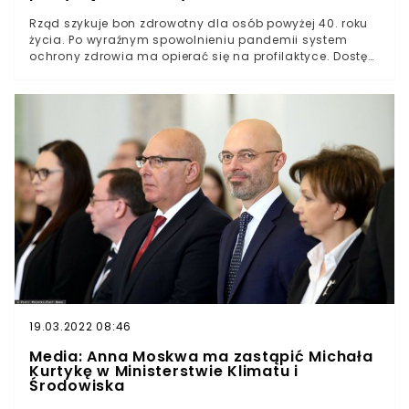
Rząd szykuje bon zdrowotny dla osób powyżej 40. roku
życia. Po wyraźnym spowolnieniu pandemii system
ochrony zdrowia ma opierać się na profilaktyce. Dostęp
do specjalisty ma być szybszy i prostszy, a za wizytę nie
zapłacimy nawet w prywatnych przychodniach.Według
ustaleń "Dziennika Gazety Prawnej" szczegóły nowego
planu rządu Prawa i Sprawiedliwości zostaną ogłoszone
przez Ministerstwo Zdrowia już w czerwcu tego roku.Już
za miesiąc resort ma przedstawić szczegóły programu
badań profilaktycznych dla Polek i Polaków, którzy
ukończyli 40. rok życia.
19.03.2022 08:46
Media: Anna Moskwa ma zastąpić Michała
Kurtykę w Ministerstwie Klimatu i
Środowiska