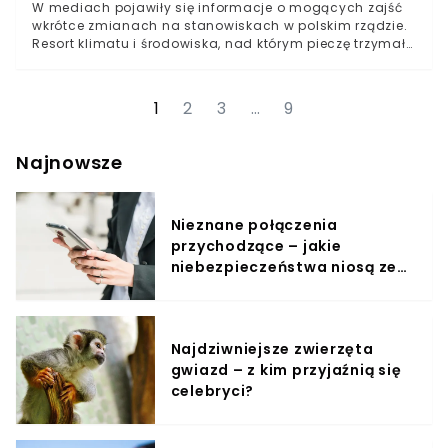
W mediach pojawiły się informacje o mogących zajść
wkrótce zmianach na stanowiskach w polskim rządzie.
Resort klimatu i środowiska, nad którym pieczę trzymał
do tej pory Michał Kurtyka, może już wkrótce zostać
przejęty przez innego polityka. Zmiany w rządzie
podyktowane mają być rzekomo ambicjami
1
2
3
…
9
politycznymi obecnego ministra klimatu i środowiska.
Najnowsze
Nieznane połączenia
przychodzące – jakie
niebezpieczeństwa niosą ze
sobą?
Najdziwniejsze zwierzęta
gwiazd – z kim przyjaźnią się
celebryci?