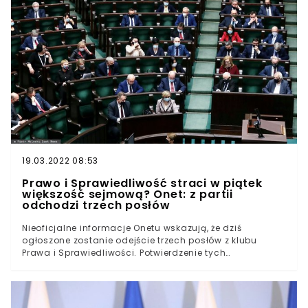
19.03.2022 08:53
Prawo i Sprawiedliwość straci w piątek
większość sejmową? Onet: z partii
odchodzi trzech posłów
Nieoficjalne informacje Onetu wskazują, że dziś
ogłoszone zostanie odejście trzech posłów z klubu
Prawa i Sprawiedliwości. Potwierdzenie tych
wiadomości to moment, w którym PiS traci większość
rządową w Sejmie.W piątek Prawo i Sprawiedliwość ma
stracić trzech posłów, a co za tym idzie, pod znakiem
zapytania znajduje się obecnie większość rządowa