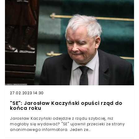
27.02.2023 14:30
"SE": Jarosław Kaczyński opuści rząd do
końca roku
Jarosław Kaczyński odejdzie z rządu szybciej, niż
mogłoby się wydawać? "SE" ujawnił przecieki ze strony
anonimowego informatora. Jeden ze
współpracowników prezesa wskazał, że dymisja ma