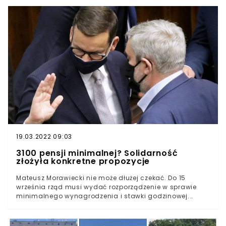
prawa ruchu drogowego oraz niektórych innych ustaw.
Propozycje w Sejmie będzie reprezentował minister
infrastruktury, Andrzej Adamczyk.
19.03.2022 09:03
3100 pensji minimalnej? Solidarność
złożyła konkretne propozycje
Mateusz Morawiecki nie może dłużej czekać. Do 15
września rząd musi wydać rozporządzenie w sprawie
minimalnego wynagrodzenia i stawki godzinowej.
"Solidarność" już wyłożyła konkretne propozycje. W grze
nawet 3100 brutto. Rada Dialogu Społecznego debatuje
nad podniesieniem minimalnego wynagrodzenia i