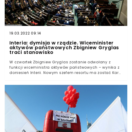
potwierdził. Jeśli nie osiągniemy odporności, może
czekać nas lockdownOko.press: Kaczyński rozważa
wprowadzenie obowiązkowych szczepieńźródło: gov.pl,
wtv.pl zdjęcie główne: Arkadiusz Ziolek/East News
19.03.2022 09:14
Interia: dymisja w rządzie. Wiceminister
aktywów państwowych Zbigniew Gryglas
traci stanowisko
W czwartek Zbigniew Gryglas zostanie odwołany z
funkcji wiceministra aktywów państwowych – wynika z
doniesień Interii. Nowym szefem resortu ma zostać Karol
Rabenda, członek Partii Republikańskiej.Według
nieoficjalnych informacji Interii do zmian w
Ministerstwie Aktywów Państwowych ma dojść już w
czwartek. Jeszcze dziś dotychczasowy zastępca Jacka
Sasina Zbigniew Gryglas zostanie odwołany z pełnionej
funkcji.Nowym wiceszefem resortu zostanie Karol
Rabenda, członek zarządzanej przez Adama Bielana
Partii Republikańskiej.