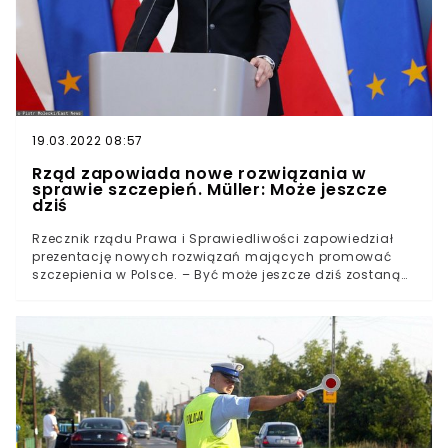
19.03.2022 08:57
Rząd zapowiada nowe rozwiązania w
sprawie szczepień. Müller: Może jeszcze
dziś
Rzecznik rządu Prawa i Sprawiedliwości zapowiedział
prezentację nowych rozwiązań mających promować
szczepienia w Polsce. – Być może jeszcze dziś zostaną
pokazane – przekazał goszczący w radiowej Trójce Piotr
Müller.Występujący w Polskim Radiu przedstawiciel
ekipy rządzącej potwierdził, że Prawo i Sprawiedliwość
pracuje nad nowymi rozwiązaniami, które mają
zachęcić Polki i Polaków do szczepień.Jednocześnie
zapowiedział "podsumowanie" dotychczasowych
działań, na które, jak zaznaczył, składało się
"kilkadziesiąt dużych programów".