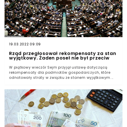
osoby związane z wymiarem sprawiedliwości. W związku
z protestem premier Mateusz Morawiecki spodziewać
może się zapchania skrzynki odbiorczej. Przygotowano
specjalną akcję.
19.03.2022 09:09
Rząd przegłosował rekompensaty za stan
wyjątkowy. Żaden poseł nie był przeciw
W piątkowy wieczór Sejm przyjął ustawę dotyczącą
rekompensaty dla podmiotów gospodarczych, które
odnotowały straty w związku ze stanem wyjątkowym.
Kompensacja ma wynieść 65 procent średniego
miesięcznego przychodu za okres od czerwca do
sierpnia.Podczas głosowania nad projektem
rekompensaty dla przedsiębiorców w związku ze stanem
wyjątkowym na pasie granicznym z Białorusią "za"
ustawą opowiedziało się 445 posłów. Nikt nie wstrzymał
się od głosu. Nikt nie był przeciw.