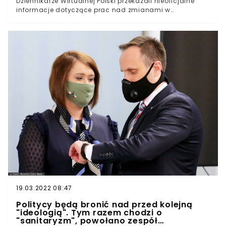
Dziennikarze Wirtualnej Polski przekazali nieoficjalne
informacje dotyczące prac nad zmianami w
prowadzonej polityce epidemicznej. Oficjalne
ogłoszenie konkretnych decyzji ma zapaść już na
samym początku czerwca. Warto się zainteresować i
przygotować na nadchodzące dni.Koniec trzeciej już
fali zachorowań umożliwił pierwsze, stopniowe
znoszenie obostrzeń. Wówczas rząd obawiał się
kolejnych zakażeń wynikających z udostępnienia
kolejnych przestrzeni publicznych. Ostatecznie jednak
wszystko wskazuje na to, że liczba zaszczepionych oraz
osób, które przechorowały koronawirusa umożliwia
wytworzenie przynajmniej częściowej bariery ochronnej.
Tendencji spadkowej sprzyja także obecna pora roku.
19.03.2022 08:47
Politycy będą bronić nad przed kolejną
"ideologią". Tym razem chodzi o
"sanitaryzm", powołano zespół