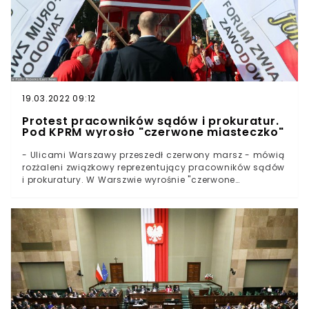
19.03.2022 09:12
Protest pracowników sądów i prokuratur.
Pod KPRM wyrosło "czerwone miasteczko"
- Ulicami Warszawy przeszedł czerwony marsz - mówią
rozżaleni związkowy reprezentujący pracowników sądów
i prokuratury. W Warszwie wyrośnie "czerwone
miasteczko". Do premiera będą od dziś trafiać
specjalne wnioski o przyznanie podwyżek. - Premier nie
powinien mieć wątpliwości, że nasze postulaty są
słuszne i uzasadnione - dodaje NSZZ "Solidarność".-
Rozpoczynamy akcję “Premierze, zasługujemy na
podwyżkę!” - poinformował w piątek 1 października NSZZ
"Solidarność" Pracowników Sądownictwa i
Prokuratury.Obok "białego miasteczka" wyrośnie
"czerwone miasteczko". Wraz z medykami o
podwyższenie swoich wynagrodzeń walczyć będą