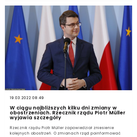
poruszania się po drogach – przekazał szef rządu.Od
tego wtorku 1 czerwca w ruchu drogowym obowiązywać
będą nowe przepisy. Jedną z najważniejszych zmian,
które wchodzą dziś w życie, ma być ustanowienie
pierwszeństwa dla pieszych, którzy wchodzą na
oznakowane przejście.Wspomniane osoby mają mieć
pierwszeństwo przed każdym pojazdem, nie licząc
tramwajów. Jednocześnie zakazano korzystania z
telefonów przy wchodzeniu na jezdnię bądź torowisko.🛣️
Zmiany w prawie o ruchu drogowym ⤵️🚶 Obowiązek
ustąpienia pierwszeństwa także pieszemu
wchodzącemu na przejście 📵 Zakaz korzystania z
telefonów komórkowych podczas przechodzenia przed
jezdnię lub torowisko pic.twitter.com/xjgDyRknY1—
Kancelaria Premiera (@PremierRP) June 1, 2021
19.03.2022 08:49
W ciągu najbliższych kilku dni zmiany w
obostrzeniach. Rzecznik rządu Piotr Müller
wyjawia szczegóły
Rzecznik rządu Piotr Müller zapowiedział zniesienie
kolejnych obostrzeń. O zmianach rząd poinformować