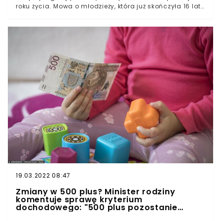
roku życia. Mowa o młodzieży, która już skończyła 16 lat.
Oni także będą mogli skorzystać z preparatu.Warto
podkreślić, że według rozporządzenia rządu osoby w
wieku 16 i 17 lat będą mogły stawić się w punktach
szczepień bez obecności opiekuna prawnego. Jest to
niezwykle ważne ułatwienie, upraszczający proces
wyboru terminu na szczepienie. Niezbędne będzie
jednak posiadanie zgody rodzica. Zgodnie z
obowiązującą hierarchią aktów prawnych,
rozporządzenie rządu zostało wydane w Dzienniku
Ustaw na podstawie ustawy z dnia 5 grudnia 2008 roku
o zapobieganiu oraz zwalczaniu zakażeń i chorób
zakaźnych u ludzi.
19.03.2022 08:47
Zmiany w 500 plus? Minister rodziny
komentuje sprawę kryterium
dochodowego: "500 plus pozostanie
powszechne"