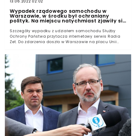
13.06.2022 02:02
Wypadek rządowego samochodu w
Warszawie, w środku był ochraniany
polityk. Na miejscu natychmiast zjawiły się
służby
Szczegóły wypadku z udziałem samochodu Służby
Ochrony Państwa przytacza internetowy serwis Radia
Zet. Do zdarzenia doszło w Warszawie na placu Unii
Lubelskiej. Doniesienia w rozmowie z Polską Agencją
Prasową potwierdził ppłk. Bogusław Piórkowski, rzecznik
prasowy SOP.