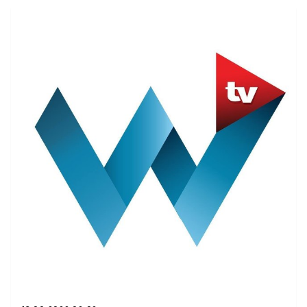
paść już do końca roku. Przyczyną załagodzenie
konfliktów między koalicjantami."Super Express"
zaskoczył doniesieniami o planowanej dymisji
Jarosława Kaczyńskiego. Prezes ma zrezygnować z
funkcji wicepremiera, zajmującego się sprawami
bezpieczeństwa. W piątek zaś podano termin
nadchodzących zmian. Cały proces ma zakończyć się
już do końca 2021 roku.