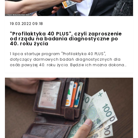
19.03.2022 09:18
"Profilaktyka 40 PLUS", czyli zaproszenie
od rządu na badania diagnostyczne po
40. roku życia
1 lipca startuje program "Profilaktyka 40 PLUS",
dotyczący darmowych badań diagnostycznych dla
osób powyżej 40. roku życia. Będzie ich można dokonać
w wybranych placówkach, po uprzedniej rejestracji.
Ogłosili to dziś wspólnie Mateusz Morawiecki i Adam
Niedzielski.Rząd tłumaczy program troską o zdrowie
pacjentów w czasie pandemii koronawirusa.
Diagnostyka dla osób powyżej 40. roku życia 1 lipca
rozpoczyna się rządowy program "Profilaktyka 40 PLUS".
Powołany został z powodu coraz rzadziej
wykonywanych przez Polki i Polaków badań
profilaktycznych, szczególnie w czasie pandemii
koronawirusa. Dzięki odpowiednim badaniom, będzie
można zdiagnozować ryzyko wystąpienia ewentualnych
chorób, co umożliwi szybsze reagowanie. By
zarejestrować się na badania, należy mieć skończone