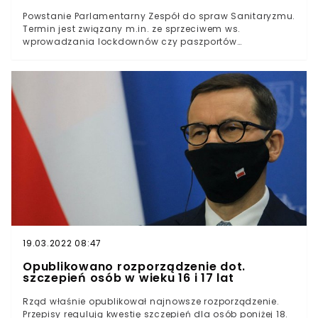
parlamentarny
Powstanie Parlamentarny Zespół do spraw Sanitaryzmu.
Termin jest związany m.in. ze sprzeciwem ws.
wprowadzania lockdownów czy paszportów
covidowych. O uruchomieniu walczącego z nową
ideologią zespołu poinformowała posłanka PiS Anna
Maria Siarkowska.O powstaniu Parlamentarnego
Zespołu ds. Sanitaryzmu, korzystając z mediów
społecznościowych, poinformowała posłanka Prawa i
Sprawiedliwości Anna Maria Siarkowska.
19.03.2022 08:47
Opublikowano rozporządzenie dot.
szczepień osób w wieku 16 i 17 lat
Rząd właśnie opublikował najnowsze rozporządzenie.
Przepisy regulują kwestię szczepień dla osób poniżej 18.