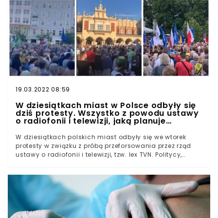
stawki godzinowej. 5% inflacja wymusza na rządzie
zadecydowanie o radykalnym wzroście pensji tak, by
uchronić obywateli przed przykrymi skutkami wzrostu
cen. Mateusz Morawiecki zaproponował minimalne
wynagrodzenie w wysokości 3 tysięcy złotych brutto
oraz minimalną stawkę godzinową na poziomie 19,60
złotych brutto.
19.03.2022 08:59
W dziesiątkach miast w Polsce odbyły się
dziś protesty. Wszystko z powodu ustawy
o radiofonii i telewizji, jaką planuje
uchwalić rząd
W dziesiątkach polskich miast odbyły się we wtorek
protesty w związku z próbą przeforsowania przez rząd
ustawy o radiofonii i telewizji, tzw. lex TVN. Politycy,
dziennikarze i zwykli obywatele wyszli na ulice, by
wyrazić swój sprzeciw. Czy PiS ugnie się pod tak
ogromną presją społeczną?Protesty w całej Polsce
Szczecin, Bydgoszcz, Gniewkowo, Olsztyn, Puszczykowo,
Nysa, Biała Podlaska, Kędzierzyn-Koźle, Bytom... To
zaledwie kilka miast, w których odbyły się we wtorek
antyrządowe protesty przeciwko ustawie o radiofonii i