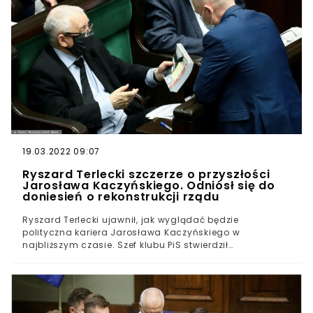
19.03.2022 09:07
Ryszard Terlecki szczerze o przyszłości
Jarosława Kaczyńskiego. Odniósł się do
doniesień o rekonstrukcji rządu
Ryszard Terlecki ujawnił, jak wyglądać będzie
polityczna kariera Jarosława Kaczyńskiego w
najbliższym czasie. Szef klubu PiS stwierdził
jednocześnie, że Polacy mogą spodziewać się
rekonstrukcji rządu. Czy prezes PiS opuści gabinet
Mateusza Morawieckiego i skupi się na partii?Już
niedługo lista ministrów Mateusza Morawieckiego
ulegnie zmianie? Takie wiadomości zasugerował