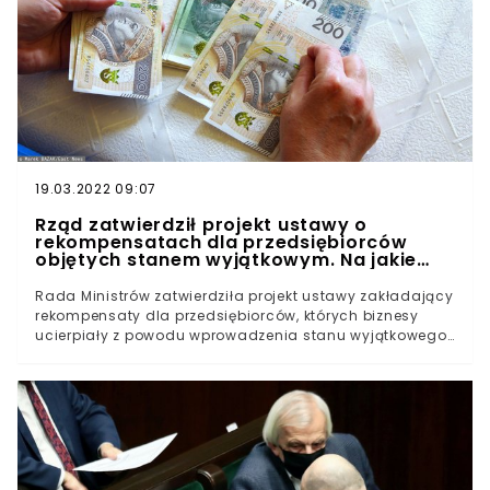
19.03.2022 09:07
Rząd zatwierdził projekt ustawy o
rekompensatach dla przedsiębiorców
objętych stanem wyjątkowym. Na jakie
wsparcie mogą liczyć?
Rada Ministrów zatwierdziła projekt ustawy zakładający
rekompensaty dla przedsiębiorców, których biznesy
ucierpiały z powodu wprowadzenia stanu wyjątkowego.
Wynika z niego, że poszkodowani otrzymają
rekompensatę w wysokości 65% przeciętnych
przychodów.