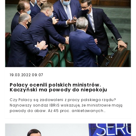
Ryszard Terlecki.W rozmowie z PAP szef klubu PiS
zdradził, jakie plany personalne ma obóz rządzący.
Padła jednoznaczna deklaracja dotycząca
rekonstrukcji rządu.
19.03.2022 09:07
Polacy ocenili polskich ministrów.
Kaczyński ma powody do niepokoju
Czy Polacy są zadowoleni z pracy polskiego rządu?
Najnowszy sondaż IBRiS wskazuje, że ministrowie mają
powody do obaw. Aż 45 proc. ankietowanych
negatywnie ocenia pracę premiera Mateusza
Morawieckiego. Najgorsze opinie zebrali Jarosław
Kaczyński, Przemysław Czarnek i Jacek Sasin.