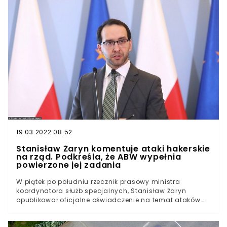
partii Jarosława Kaczyńskiego i jej koalicjantów ze
Zjednoczonej Prawicy.Wśród nazwisk, które wymieniane
są w grupie posłów mających ogłosić opuszczenie
szeregów PiS jest Zbigniew Girzyński.
19.03.2022 08:52
Stanisław Żaryn komentuje ataki hakerskie
na rząd. Podkreśla, że ABW wypełnia
powierzone jej zadania
W piątek po południu rzecznik prasowy ministra
koordynatora służb specjalnych, Stanisław Żaryn
opublikował oficjalne oświadczenie na temat ataków
hakerskich na rząd. Odniósł się do stwierdzeń, jakoby
były one wynikiem zaniedbań po stronie rządzących.