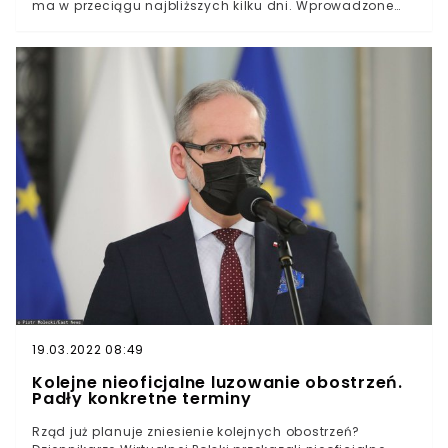
ma w przeciągu najbliższych kilku dni. Wprowadzone
mają zostać jeszcze w pierwszej połowie czerwca.
Decyzja o znoszeniu obostrzeń argumentowana ma być
polepszającą się sytuacją pandemiczną w Polsce.
19.03.2022 08:49
Kolejne nieoficjalne luzowanie obostrzeń.
Padły konkretne terminy
Rząd już planuje zniesienie kolejnych obostrzeń?