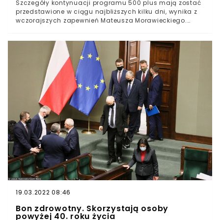
Szczegóły kontynuacji programu 500 plus mają zostać
przedstawione w ciągu najbliższych kilku dni, wynika z
wczorajszych zapewnień Mateusza Morawieckiego.
Możliwość wprowadzenia kryterium dochodowego
skomentowała minister rodziny Marlena Maląg.Według
zapewnień członków rządu Prawa i Sprawiedliwości
prezentacja nowego programu społeczno-
gospodarczego, potocznie nazwanego Nowym Ładem,
nastąpi już 15 maja.W trakcie wczorajszej konferencji
prasowej Mateusz Morawiecki zapewnił, że w ciągu kilku
najbliższych dni rządzący przedstawią szczegóły
kontynuacji wypłaty 500 plus.
19.03.2022 08:46
Bon zdrowotny. Skorzystają osoby
powyżej 40. roku życia