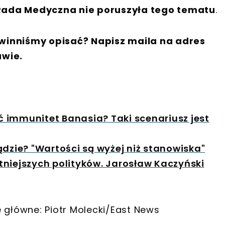
Rada Medyczna nie poruszyła tego tematu
.
winniśmy opisać? Napisz maila na adres
awie.
ić immunitet Banasia? Taki scenariusz jest
ądzie? "Wartości są wyżej niż stanowiska"
tniejszych polityków. Jarosław Kaczyński
ie główne: Piotr Molecki/East News