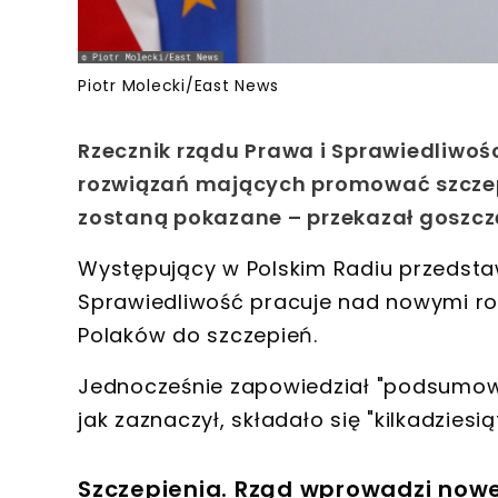
Piotr Molecki/East News
Rzecznik rządu Prawa i Sprawiedliwoś
rozwiązań mających promować szczepi
zostaną pokazane – przekazał goszcząc
Występujący w Polskim Radiu przedstawi
Sprawiedliwość pracuje nad nowymi r
Polaków do szczepień
.
Jednocześnie zapowiedział
"podsumow
jak zaznaczył, składało się "kilkadzies
Szczepienia. Rząd wprowadzi now