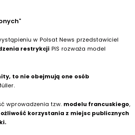
ionych"
ystąpieniu w Polsat News przedstawiciel
enia restrykcji
PiS rozważa model
ity, to nie obejmują one osób
üller.
ość wprowadzenia tzw.
modelu francuskiego
,
żliwość korzystania z miejsc publicznych
ki.