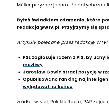
Müller przyznał jednak, że dotychczas
Byłeś świadkiem zdarzenia, które po
redakcja@wtv.pl
. Przyjrzymy się spr
Artykuły polecane przez redakcję WTV:
PSL zagłosuje razem z PiS, by uchyl
możliwy
Jarosław Gowin straci pozycję w rz
Opublikowano ranking najinteligen
wylądował na końcu
źródło: wtv.pl, Polskie Radio, PAP zdjęc