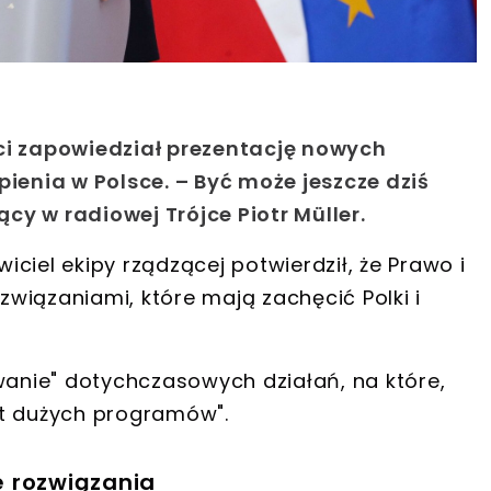
ci zapowiedział prezentację nowych
enia w Polsce. – Być może jeszcze dziś
y w radiowej Trójce Piotr Müller.
ciel ekipy rządzącej potwierdził, że
Prawo i
ozwiązaniami
, które mają
zachęcić Polki i
anie" dotychczasowych działań
, na które,
iąt dużych programów".
e rozwiązania