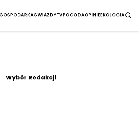
GOSPODARKA
GWIAZDY
TV
POGODA
OPINIE
EKOLOGIA
Wybór Redakcji