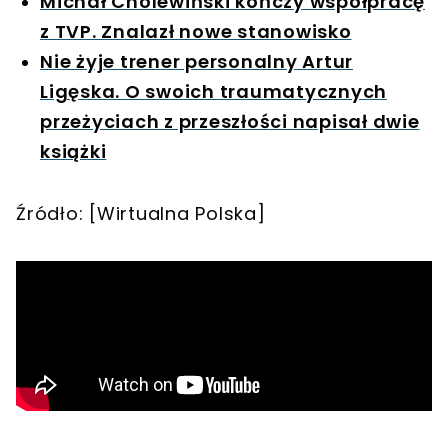
Michał Cholewiński kończy współpracę
z TVP. Znalazł nowe stanowisko
Nie żyje trener personalny Artur
Ligęska. O swoich traumatycznych
przeżyciach z przeszłości napisał dwie
książki
Źródło: [Wirtualna Polska]