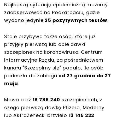
Najlepszą sytuację epidemiczną możemy
zaobserwować na Podkarpaciu, gdzie
wydano jedynie
25 pozytywnych testów
.
Stale przybywa także osób, które już
przyjęły pierwszą lub obie dawki
szczepionek na koronawirusa. Centrum
Informacyjne Rządu, za pośrednictwem
kanału "Szczepimy się" podało, ile osób
podeszło do zabiegu
od 27 grudnia do 27
maja
.
Mowa o aż
18 785 240
szczepieniach, z
czego pierwszą dawkę Pfizera, Moderny
lub AstraZenecki przyjęło
13 145 222