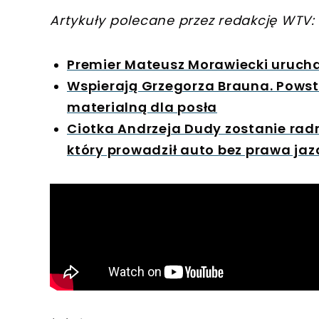
Artykuły polecane przez redakcję WTV:
Premier Mateusz Morawiecki urucham
Wspierają Grzegorza Brauna. Powst
materialną dla posła
Ciotka Andrzeja Dudy zostanie radn
który prowadził auto bez prawa jaz