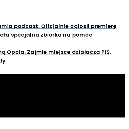
ia podcast. Oficjalnie ogłosił premierę
ała specjalna zbiórka na pomoc
ą Opola. Zajmie miejsce działacza PiS,
dy