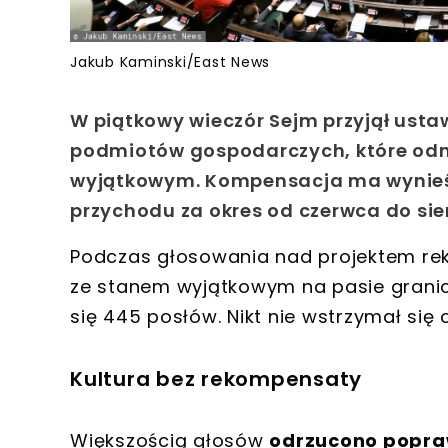
Jakub Kaminski/East News
W piątkowy wieczór Sejm przyjął ust
podmiotów gospodarczych, które odn
wyjątkowym. Kompensacja ma wynieś
przychodu za okres od czerwca do sie
Podczas głosowania nad projektem
re
ze stanem wyjątkowym
na pasie granic
się 445 posłów
. Nikt nie wstrzymał się
Kultura bez rekompensaty
Większością głosów
odrzucono popra