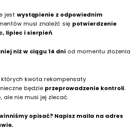
e jest
wystąpienie z odpowiednim
mentów musi znaleźć się
potwierdzenie
 lipiec i sierpień
.
niej niż w ciągu 14 dni
od momentu złożenia
w których kwota rekompensaty
onieczne będzie
przeprowadzenie kontroli
.
le nie musi jej zlecać.
winniśmy opisać? Napisz maila na adres
awie.