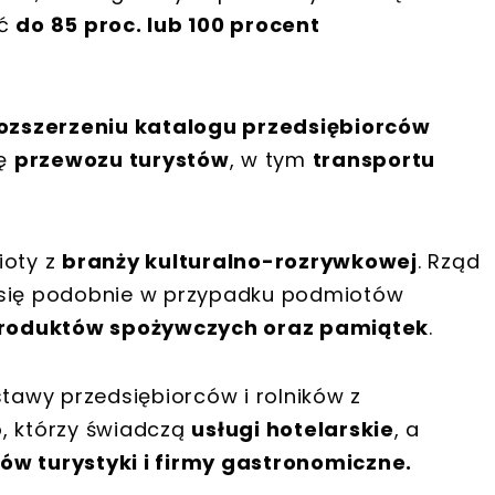
ać
do 85 proc. lub 100 procent
ozszerzeniu katalogu przedsiębiorców
żę
przewozu turystów
, w tym
transportu
ioty z
branży kulturalno-rozrywkowej
. Rząd
 się podobnie w przypadku podmiotów
produktów spożywczych oraz pamiątek
.
awy przedsiębiorców i rolników z
, którzy świadczą
usługi hotelarskie
, a
ów turystyki i firmy gastronomiczne.