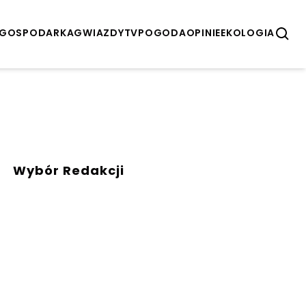
GOSPODARKA
GWIAZDY
TV
POGODA
OPINIE
EKOLOGIA
Wybór Redakcji