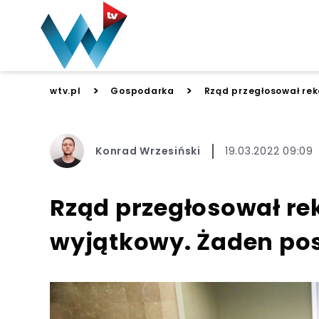
>
>
wtv.pl
Gospodarka
Rząd przegłosował rek
Konrad Wrzesiński
19.03.2022 09:09
Rząd przegłosował re
wyjątkowy. Żaden pose