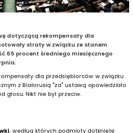
awę dotyczącą rekompensaty dla
otowały straty w związku ze stanem
ć 65 procent średniego miesięcznego
rpnia.
kompensaty dla przedsiębiorców w związku
znym z Białorusią
"za" ustawą opowiedziało
 od głosu.
Nikt nie był przeciw.
wki
, według których podmioty dotknięte