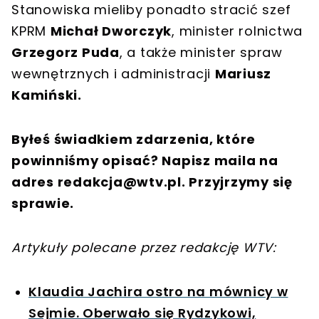
Stanowiska mieliby ponadto stracić szef
KPRM
Michał Dworczyk
, minister rolnictwa
Grzegorz Puda
, a także minister spraw
wewnętrznych i administracji
Mariusz
Kamiński.
Byłeś świadkiem zdarzenia, które
powinniśmy opisać? Napisz maila na
adres
redakcja@wtv.pl
. Przyjrzymy się
sprawie.
Artykuły polecane przez redakcję WTV:
Klaudia Jachira ostro na mównicy w
Sejmie. Oberwało się Rydzykowi,