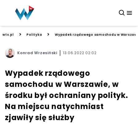
>
>
wtv.pl
Polityka
Wypadek rządowego samochodu w Warszawie, w
Konrad Wrzesiński
13.06.2022 02:02
Wypadek rządowego
samochodu w Warszawie, w
środku był ochraniany polityk.
Na miejscu natychmiast
zjawiły się służby