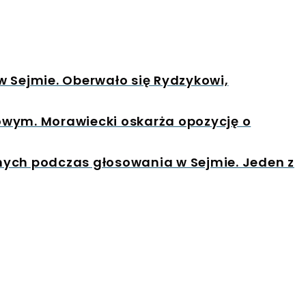
w Sejmie. Oberwało się Rydzykowi,
owym. Morawiecki oskarża opozycję o
nych podczas głosowania w Sejmie. Jeden z