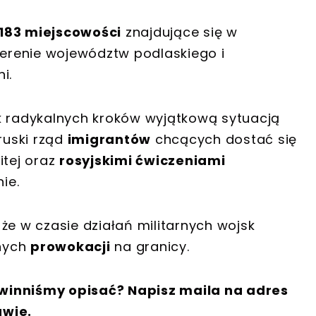
183 miejscowości
znajdujące się w
 terenie województw podlaskiego i
i.
k radykalnych kroków wyjątkową sytuacją
ruski rząd
imigrantów
chcących dostać się
itej oraz
rosyjskimi ćwiczeniami
ie.
że w czasie działań militarnych wojsk
znych
prowokacji
na granicy.
winniśmy opisać? Napisz maila na adres
awie.