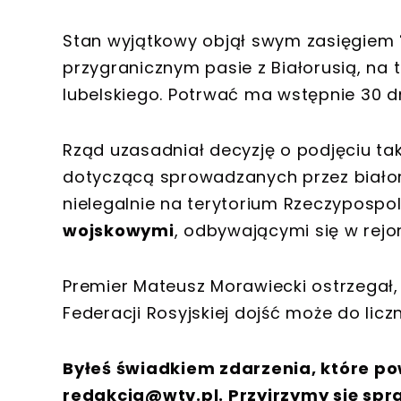
Stan wyjątkowy objął swym zasięgiem
przygranicznym pasie z Białorusią, na
lubelskiego. Potrwać ma wstępnie 30 dn
Rząd uzasadniał decyzję o podjęciu ta
dotyczącą sprowadzanych przez biało
nielegalnie na terytorium Rzeczypospol
wojskowymi
, odbywającymi się w rejon
Premier Mateusz Morawiecki ostrzegał, 
Federacji Rosyjskiej dojść może do lic
Byłeś świadkiem zdarzenia, które po
redakcja@wtv.pl
. Przyjrzymy się spr