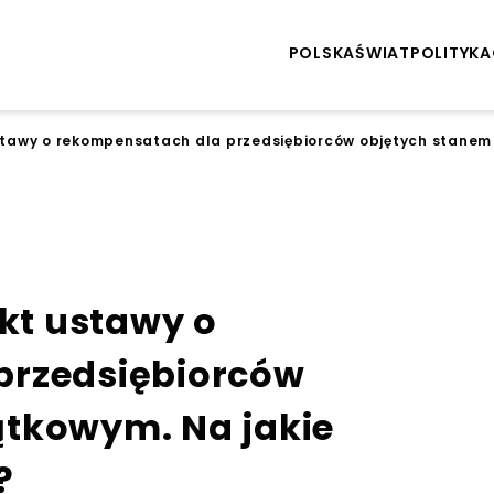
POLSKA
ŚWIAT
POLITYKA
ustawy o rekompensatach dla przedsiębiorców objętych stanem 
ekt ustawy o
przedsiębiorców
ątkowym. Na jakie
?