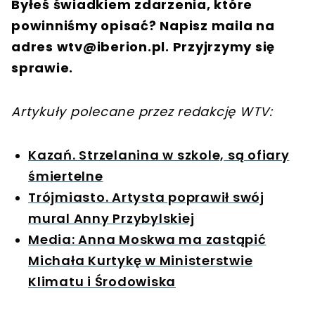
Byłeś świadkiem zdarzenia, które
powinniśmy opisać? Napisz maila na
adres
wtv@iberion.pl
. Przyjrzymy się
sprawie.
Artykuły polecane przez redakcję WTV:
Kazań. Strzelanina w szkole, są ofiary
śmiertelne
Trójmiasto. Artysta poprawił swój
mural Anny Przybylskiej
Media: Anna Moskwa ma zastąpić
Michała Kurtykę w Ministerstwie
Klimatu i Środowiska