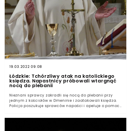
19.03.2022 09:08
Łódzkie: Tchórzliwy atak na katolickiego
księdza. Napastnicy próbowali wtargnąć
nocą do plebanii
Nieznani sprawcy zakradli się nocą do plebanii przy
jednym z kościołów w Dmeninie i zaatakowali księdza.
Policja poszukuje sprawców napaści i apeluje o pomoc
wszystkich, którzy mogą mieć o nich jakieś informacje.
Na szczęście, jak przekazała policja, obrażenia nie
zagrażały życiu kapłana. Zuchwały napad na księdza
Do zdarzenia doszło w nocy z 11 na 12 września, ale