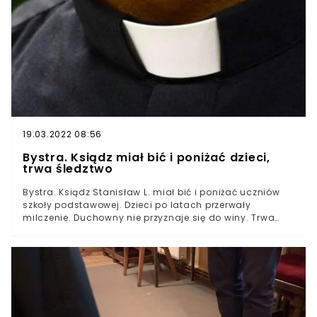
dotyczący abp. Mariana Gołębiewskiego,
zaangażowanego w mechanizm krycia księży pedofili w
polskim Kościele katolickim.Archidiecezja wrocławska
poinformowała o przeprowadzeniu postępowania w
sprawie hierarchy przez Stolicę Apostolską.
19.03.2022 08:56
Bystra. Ksiądz miał bić i poniżać dzieci,
trwa śledztwo
Bystra. Ksiądz Stanisław L. miał bić i poniżać uczniów
szkoły podstawowej. Dzieci po latach przerwały
milczenie. Duchowny nie przyznaje się do winy. Trwa
śledztwo prokuratury. Jak podaje PAP, do przemocy
miało dochodzić od 2012 roku. Ksiądz pełnił wówczas
funkcję katechety w szkole, leżącej na terenie Bystrej, w
Małopolsce. Śledztwo ruszyło dopiero w 2019 roku.
Wszystko dzięki jednej z uczennic, która wyznała, że
miała zostać uderzona w głowę.