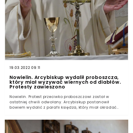
19.03.2022 09:11
Nowielin. Arcybiskup wydalił proboszcza,
który miał wyzywać wiernych od diabłów.
Protesty zawieszono
Nowielin. Protest przeciwko proboszczowi został w
ostatniej chwili odwołany. Arcybiskup postanowił
bowiem wydalić z parafii księdza, który miał okradać
świątynię i wyzywać wierzących od diabłów. Do
zamkniętego przez nich kościoła przyjechał nawet z
siekierą i szlifierką.