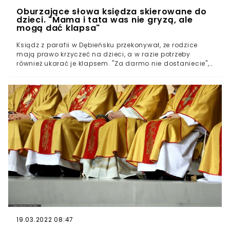
Oburzające słowa księdza skierowane do
dzieci. "Mama i tata was nie gryzą, ale
mogą dać klapsa"
Ksiądz z parafii w Dębieńsku przekonywał, że rodzice
mają prawo krzyczeć na dzieci, a w razie potrzeby
również ukarać je klapsem. "Za darmo nie dostaniecie",
mówił duchowny w trakcie uroczystości pierwszej
komunii.Kazanie wygłoszone przez kapłana z parafii św.
Jerzego w Dębieńsku (województwa śląskie) zyskało
rozgłos, po tym jak w mediach udostępnił je
wychowany na Śląsku jezuita Grzegorz Kramer.W trakcie
uroczystości pierwszej komunii ksiądz wskazał na
ułożone przed ołtarzem owieczki. Kolejno zwrócił uwagę,
że powinny one słuchać się pasterza.
19.03.2022 08:47