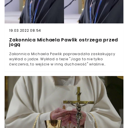
przez innego księdza.
19.03.2022 08:54
Zakonnica Michaela Pawlik ostrzega przed
jogą
Zakonnica Michaela Pawlik poprowadziła zaskakujący
wykład o jodze. Wykład o tezie "Joga to nie tylko
ćwiczenia, to wejście w inną duchowość" właśnie
podbija internet. Na platformie YouTube, na kanale
"Miłujcie się TV" ukazał się wykład zakonnicy Michaeli
Pawlik, która ostrzegała przed negatywnymi skutkami
uprawiania jogi. Już na samym początku siostra
ostrzegała przed religiami wschodnimi, masonerią oraz
konstruktem "nowej ery".