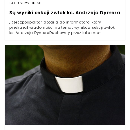
19.03.2022 08:50
Są wyniki sekcji zwłok ks. Andrzeja Dymera
„Rzeczpospolita” dotarła do informatora, który
przekazał wiadomości na temat wyników sekcji zwłok
ks. Andrzeja DymeraDuchowny przez lata miał
wykorzystywać seksualnie nieletnich i nie ponosić w
związku z tym żadnej karyLekarze przeprowadzający
badania mieli wykluczyć, że w zgonie ks. Andrzeja
Dymera brały udział osoby trzecieŚmierć ks. Andrzeja
Dymera dla wielu była bardzo zagadkową kwestią.
Duchowny od lat oskarżany o pedofilię i cieszący się
płaszczem ochrony ze strony Kościoła katolickiego
odszedł krótko po tym, jak kraj obiegł reportaż na temat
jego wieloletnich nadużyć. Przekazano wiadomości na
temat wyników sekcji zwłok duchownego.Ofiary ks.
Andrzeja Dymera przez lata próbowały doprowadzić do
tego, by ich oprawca odpowiedział za swoje czyny.
Zanim sprawiedliwości stało się zadość, duchowny
zmarł.16 lutego 2021 roku Polskę obiegła wiadomość, że
ks. Andrzej Dymer nie żyje. Od razu pojawił się głosy
mówiące o zastanawiającym zbiegu okoliczności
związanym z ujawnieniem szokujących czynów, jakich
dopuszczać miał się ksiądz.Podjęto decyzję, że ciało ks.