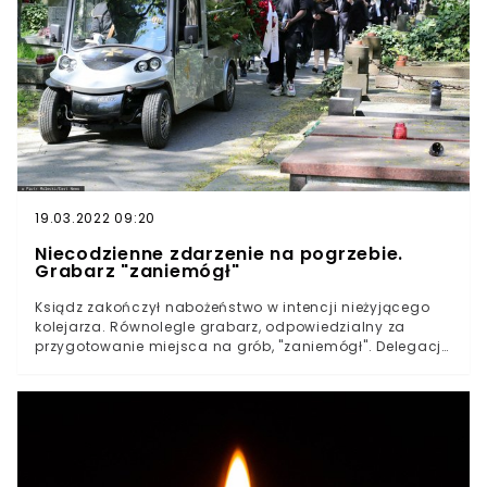
19.03.2022 09:20
Niecodzienne zdarzenie na pogrzebie.
Grabarz "zaniemógł"
Ksiądz zakończył nabożeństwo w intencji nieżyjącego
kolejarza. Równolegle grabarz, odpowiedzialny za
przygotowanie miejsca na grób, "zaniemógł". Delegacja
z Warszawy i Lublina została odesłana z kwitkiem.
Proboszcz ogłosił potrzebę "dochowania" zmarłego.
Wiadomości o sprawie podali dziennikarze lokalnego
dziennika Nowytydzien.pl. Ksiądz z pewnością spalił się
ze wstydu, gdy zobaczył, że grabarz "zaniemógł" i nie
wywiązał się ze swoich obowiązków. Do zdarzenia
doszło dziś podczas pogrzebu kolejarza w Świerżach.