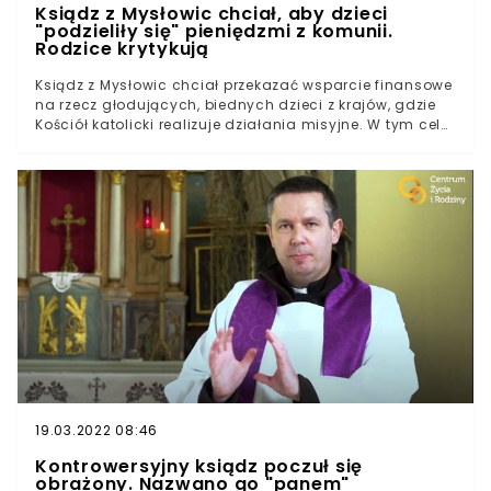
Ksiądz z Mysłowic chciał, aby dzieci
"podzieliły się" pieniędzmi z komunii.
Rodzice krytykują
Ksiądz z Mysłowic chciał przekazać wsparcie finansowe
na rzecz głodujących, biednych dzieci z krajów, gdzie
Kościół katolicki realizuje działania misyjne. W tym celu
poprosił swoich podopiecznych o przeznaczenie części
pieniędzy z komunii świętej na rzecz swoich gorzej
usytuowanych rówieśników. Rodzice grzmią o
nadużyciach.Okres pierwszej komunii świętej zdaje się
wywoływać niemałe emocje. Jeszcze dziś pisaliśmy o
księdzu z Wielkopolski, który przygotował specjalny
cennik dla rodziców. Obecnie media społecznościowe
obiega relacja o działaniach księdza z Mysłowic.
Duszpasterz poprosił dzieci o podzielenie się pieniędzmi
uzyskanymi po podejściu do ważnego sakramentu.
Mysłowice są miastem leżącym w okolicach Katowic, na
terenie województwa śląskiego. Miasto, według danych
Głównego Urzędu Statystycznego, zamieszkuje niewiele
ponad 74,5 tysiąca mieszkańców i mieszkanek.
19.03.2022 08:46
Kontrowersyjny ksiądz poczuł się
obrażony. Nazwano go "panem"