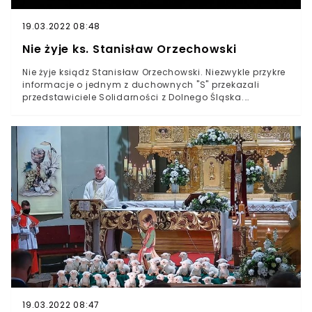
19.03.2022 08:48
Nie żyje ks. Stanisław Orzechowski
Nie żyje ksiądz Stanisław Orzechowski. Niezwykle przykre
informacje o jednym z duchownych "S" przekazali
przedstawiciele Solidarności z Dolnego Śląska.
Duchowny zmarł w wieku 81 lat. Śmierć księdza
Stanisława Orzechowskiego miała miejsce 19 maja. -
Bez Solidarności moje życie byłoby niepełne -
wspominają dawne słowa duszpasterza
przedstawiciele dolnośląskiego związku
zawodowego.Członek Kościoła katolickiego w sierpniu
1980 roku odprawił mszę świętą podczas strajku w
zajezdni przy wrocławskiej ulicy Grabiszyńskiej.
19.03.2022 08:47