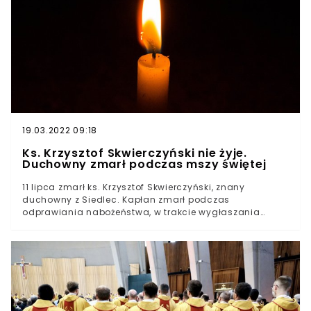
Świerże są niewielką wsią, ulokowaną na terenie
województwa lubelskiego. Według danych Głównego
Urzędu Statystycznego w miejscowości żyje niewiele
ponad 800. mieszkańców i mieszkanek. Część gminy
Dorohusk wyróżnia się zabytkowym kościołem pod
wezwaniem świętych apostołów Piotra i Pawła, gdzie
rozegrała się akcja.
19.03.2022 09:18
Ks. Krzysztof Skwierczyński nie żyje.
Duchowny zmarł podczas mszy świętej
11 lipca zmarł ks. Krzysztof Skwierczyński, znany
duchowny z Siedlec. Kapłan zmarł podczas
odprawiania nabożeństwa, w trakcie wygłaszania
homilii do wiernych. Miał 58 lat. To ogromna strata dla
diecezji siedleckiej. Odejście cenionego księdza O
śmierci kapłana poinformował biskup pomocniczy z
siedleckiej diecezji, ks. Grzegorz Suchodolski. - Tak jak
czytaliśmy w dzisiejszej Ewangelii: nic nie wziął ze sobą
na tę drogę, ani torby, ani trzosa - napisał duchowny. -
Odszedł, głosząc Jezusa Chrystusa - dodał. Słowa te