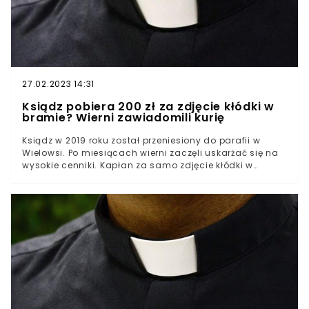
27.02.2023 14:31
Ksiądz pobiera 200 zł za zdjęcie kłódki w
bramie? Wierni zawiadomili kurię
Ksiądz w 2019 roku został przeniesiony do parafii w
Wielowsi. Po miesiącach wierni zaczęli uskarżać się na
wysokie cenniki. Kapłan za samo zdjęcie kłódki w
bramie ma liczyć około 200 złotych. Rzekomo nie
rozlicza się z pieniędzy na tacę. Złożono zawiadomienie
do kurii. Sprawę kapłana nagłośnili dziennikarze
"Gazety Wyborczej". Przeniesienie księdza proboszcza
do Wielowsi miało wynikać z relacji ze
współpracownikami. Po miesiącach społeczność
zaczęła zgłaszać nadużycia.