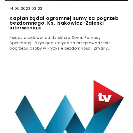
14.06.2022 02:02
Kapłan żądał ogromnej sumy za pogrzeb
bezdomnego. Ks. Isakowicz-Zaleski
interweniuje
Ksiądz oczekiwał od dyrektora Domu Pomocy
Społecznej 1,5 tysiąca złotych za przeprowadzenie
pogrzebu osoby w kryzysie bezdomności. Zmarły
zmagał się ze znaczną niepełnosprawnością. Tadeusz
Isakowicz-Zaleski będzie interweniował u biskupa
ordynariusza w parafii, w której posługę świadczy
kontrowersyjny duchowny.Tadeusz Isakowicz-Zaleski
opisał sprawę osoby w kryzysie bezdomności na swoim
blogu. Tekst zatytułował, stawiając ważną dla siebie
tezę. Według kapłana "pazerność i znieczulica" ze strony
części duchowieństwa stanowi o wiele większe
zagrożenie dla Kościoła katolickiego, niż "ataki
lewaków".Już w pierwszym akapicie ksiądz wyjaśnił, że
chodzi o pogrzeb mężczyzny z niepełnosprawnością
znaczną, który - jak podaje autor publikacji -
"praktycznie od dzieciństwa tułał się po różnych
miejscach".