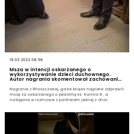
19.03.2022 08:56
Msza w intencji oskarżanego o
wykorzystywanie dzieci duchownego.
Autor nagrania skomentował zachowanie
księży
Nagranie z Włoszczowej, gdzie księża najpierw odprawili
mszę za oskarżanego o pedofilię ks. Kamila N., a
następnie w rozmowie z partnerem jednej z ofiar
podważali jej zeznanie, wywołało ogromne zamieszanie
w sieci. Teraz sprawę i zachowanie duchownych
skomentował autor materiału.Sprawę głośnej mszy z 14
lipca, w której księża modlili się o "Boże
błogosławieństwo, zdrowie, wszelkie potrzebne łaski i
opiekę Matki Boskiej" dla oskarżanego o pedofilię