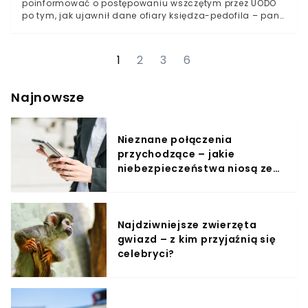
poinformować o postępowaniu wszczętym przez UODO
po tym, jak ujawnił dane ofiary księdza-pedofila – pani
Katarzyny, dla bezpieczeństwa nazwanej tak przez
Justynę Kopińską, która jako pierwsza opisała dramat
kobiety. Ofiara byłego już księdza Romana B. nie chce
1
2
3
6
upubliczniać swojego wizerunku – boi się
otrzymywanych gróźb ze strony osób stających w
obronie księdza. Kobieta na co dzień musi zmagać się
Najnowsze
ze skierowaną w jej stronę mową nienawiści.O
dramacie, jaki przeszła 13-letnia wówczas dziewczynka,
pisaliśmy już wielokrotnie. Ksiądz Roman B. zabrał ją od
Nieznane połączenia
rodziców i, zapewniając, że umieści ją w internacie,
uwięził w pustym mieszkaniu należącym do jego matki,
przychodzące – jakie
w którym przez kilkanaście miesięcy wielokrotnie
niebezpieczeństwa niosą ze
zgwałcił dziewczynkę.Michalkiewicz, częsty gość Radia
sobą?
Maryja oraz Telewizji TRWAM, włączył się do sprawy, gdy
sąd przyznał pani Katarzynie milion złotych
zadośćuczynienia oraz dożywotnią rentę od
Najdziwniejsze zwierzęta
Towarzystwa Chrystusowego. Publicysta porównał
wówczas zgwałcone dziecko do prostytutki.
gwiazd – z kim przyjaźnią się
celebryci?