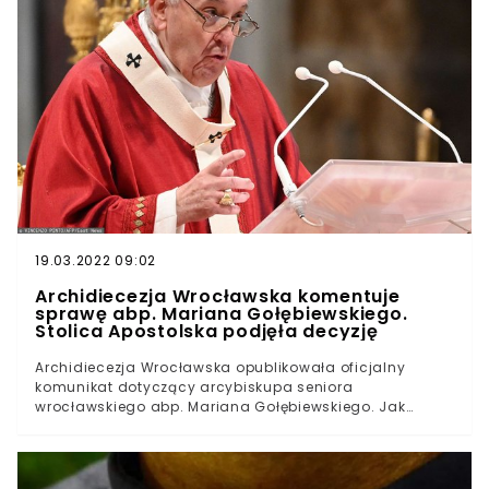
przemoczonych, pozostających bez leków czy dostępu
do ciepłej wody uchodźców nadal wzbrania
wspomagana przez wojsko Straż Graniczna.W czwartek
na miejsce udał się ks. Wojciech Lemański, który
wskazywał, że odrzucenie migrantów jest sprzeczne z
Ewangelią. Warto przypomnieć też, że w środę do
pomocy grupie Polskę i Łotwę zobowiązał Europejski
Trybunał Praw Człowieka.
19.03.2022 09:02
Archidiecezja Wrocławska komentuje
sprawę abp. Mariana Gołębiewskiego.
Stolica Apostolska podjęła decyzję
Archidiecezja Wrocławska opublikowała oficjalny
komunikat dotyczący arcybiskupa seniora
wrocławskiego abp. Mariana Gołębiewskiego. Jak
wykazano, hierarcha krył księży odpowiedzialnych za
czyny pedofilskie. W sprawę zaangażował się
Watykan.W sobotnie popołudnie na oficjalnej stronie
Episkopatu Polski pojawił się oficjalny komunikat