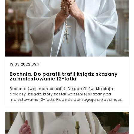
Widnieje na niej zakaz wejścia dla dziennikarzy oraz
przekraczają 100 milionów złotych.
pracowników TVNźródło: podlasie24.pl, wtv.pl zdjęcie
główne: Jack Pease Photography/flickr.com
19.03.2022 09:11
Bochnia. Do parafii trafił ksiądz skazany
za molestowanie 12-latki
Bochnia (woj. małopolskie). Do parafii św. Mikołaja
dołączył ksiądz, który został wcześniej skazany za
molestowanie 12-latki. Rodzice domagają się usunięcia
duchownego. Wystosowali w tej sprawie oficjalne
pismo.