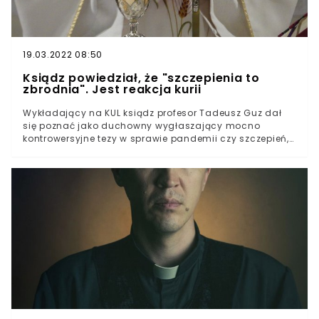
19.03.2022 08:50
Ksiądz powiedział, że "szczepienia to
zbrodnia". Jest reakcja kurii
Wykładający na KUL ksiądz profesor Tadeusz Guz dał
się poznać jako duchowny wygłaszający mocno
kontrowersyjne tezy w sprawie pandemii czy szczepień,
które zwykł porównywać do "nazistowskich zbrodni".
Rewelacje kapłana zostały skomentowane przez władze
wspomnianej uczelni oraz Archidiecezję
Lubelską.Wspomniany profesor Katolickiego
Uniwersytetu Lubelskiego Jana Pawła II od dłuższego
czasu wygłasza homilie, w których podaje w wątpliwość
wszelkiego oficjalne doniesienia ws. epidemii
koronawirusa.Ksiądz Tadeusz Guz przekonywał choćby,
że wirusem "nie można zarazić się w trakcie mszy",
przypomina Wirtualna Polska.