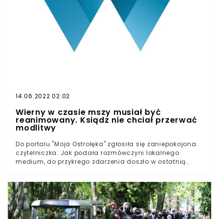
14.06.2022 02:02
Wierny w czasie mszy musiał być
reanimowany. Ksiądz nie chciał przerwać
modlitwy
Do portalu "Moja Ostrołęka" zgłosiła się zaniepokojona
czytelniczka. Jak podała rozmówczyni lokalnego
medium, do przykrego zdarzenia doszło w ostatnią
niedzielę. 28 lutego przed mszą świętą w Bazylice
Mniejszej w Myszyńcu zasłabł 60-letni mężczyzna.
Ksiądz miał kontynuować uroczystości religijne.