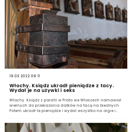
19.03.2022 09:11
Włochy. Ksiądz ukradł pieniądze z tacy.
Wydał je na używki i seks
Włochy. Ksiądz z parafii w Prato we Włoszech namawiał
wiernych do przekazania datków na tacę na biednych.
Potem ukradł te pieniądze i wydał wszystko na orgie i
narkotyki. Wierni już się dowiedzieli i domagają się
ukarania duchownego i zwrotu pieniędzy.Datki, które
zbierał, miały iść na biednych. Zamiast tego wydał je
na używki i imprezy.