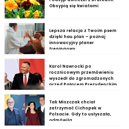
Obsypią się kwiatami
Lepsza relacja z Twoim psem
dzięki hau.plan – poznaj
innowacyjny planer
treningowy
Karol Nawrocki po
rocznicowym przemówieniu
wyszedł do zgromadzonych
przed Pałacem Prezydenckim
Tak Miszczak chciał
zatrzymać Cichopek w
Polsacie. Gdy to usłyszała,
odmówiła