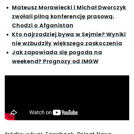
Mateusz Morawiecki i Michał Dworczyk
zwołali pilną konferencję prasową.
Chodzi o Afganistan
Kto najrzadziej bywa w Sejmie? Wyniki
nie wzbudziły większego zaskoczenia
Jak zapowiada się pogoda na
weekend? Prognozy od IMGW