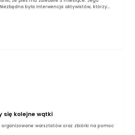
śnili, że pies ma zaledwie 3 miesiące. Jego
Niezbędna była interwencja aktywistów, którzy
 organizacji Konrada Kuźmińskiego podali, że trwa
echali po zwierzę kilka dni później, mogliby zastać
 się kolejne wątki
a organizowane warsztatów oraz zbiórki na pomoc