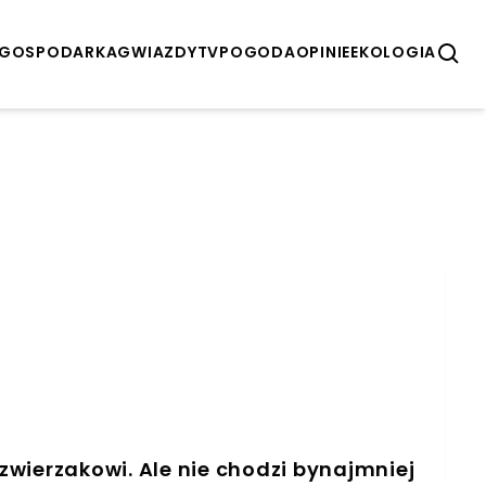
GOSPODARKA
GWIAZDY
TV
POGODA
OPINIE
EKOLOGIA
wierzakowi. Ale nie chodzi bynajmniej