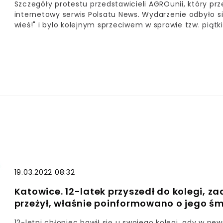
Szczegóły protestu przedstawicieli AGROunii, który pr
internetowy serwis Polsatu News. Wydarzenie odbyło s
wieś!" i bylo kolejnym sprzeciwem w sprawie tzw. piątk
futra czy ograniczeniu uboju rytualnego. – Dzisiaj je
ostro – przekonywał Michał Kołodziejczak, lider organi
19.03.2022 08:32
Katowice. 12-latek przyszedł do kolegi, z
przeżył, właśnie poinformowano o jego śm
12-letni chłopiec bawił się u swojego kolegi, gdy w 