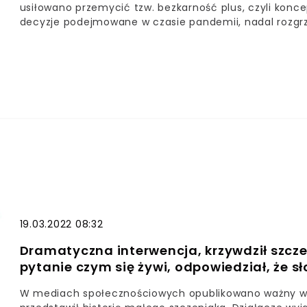
usiłowano przemycić tzw. bezkarność plus, czyli konce
decyzje podejmowane w czasie pandemii, nadal rozgrze
ochronie zwierząt, według której zakazano by hodowli
rytualny, nadal sprzeciwiają się liczni przedstawiciele
Tadeusza Rydzyka Szczepan Wójcik, biznesmen i – nie
19.03.2022 08:32
Dramatyczna interwencja, krzywdził szcz
pytanie czym się żywi, odpowiedział, że 
W mediach społecznościowych opublikowano ważny wpi