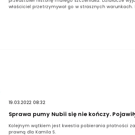
przedstawił historię małego szczeniaka. Działacze wyja
właściciel przetrzymywał go w strasznych warunkach. 
odebrali czworonoga z brudnej posesji. Przedstawiciele
walka o zdrowie i życie malucha. Działacze, gdyby przyj
martwego szczeniaka.
19.03.2022 08:32
Sprawa pumy Nubii się nie kończy. Pojawiły
Kolejnym wątkiem jest kwestia pobierania płatności z
prawną dla Kamila S.