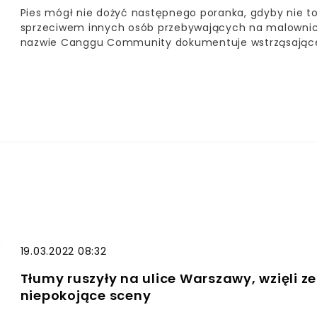
Pies mógł nie dożyć następnego poranka, gdyby nie to
sprzeciwem innych osób przebywających na malownicze
nazwie Canggu Community dokumentuje wstrząsające 
ktokolwiek może chcieć skrzywdzić bezbronne zwierzę
19.03.2022 08:32
Tłumy ruszyły na ulice Warszawy, wzięli z
niepokojące sceny