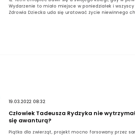
Wydarzenie to miało miejsce w poniedziałek i wszyscy 
Zdrowia Dziecka uda się uratować życie niewinnego c
smutne wiadomości. Mimo zabiegów i starań lekarzy c
19.03.2022 08:32
Człowiek Tadeusza Rydzyka nie wytrzymał
się awanturą?
Piątka dla zwierząt, projekt mocno forsowany przez 