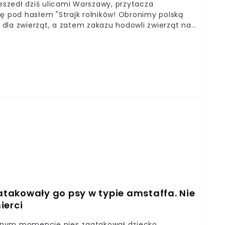
zeszedł dziś ulicami Warszawy, przytacza
ię pod hasłem "Strajk rolników! Obronimy polską
i dla zwierząt, a zatem zakazu hodowli zwierząt na
steśmy pokojowo w Warszawie, ale niedługo będzie
zacji, cytowany przez Polsatnews.pl.
aatakowały go psy w typie amstaffa. Nie
ierci
pewnym momencie pies zaatakował dziecko.