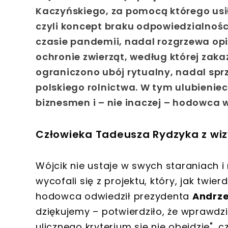
Kaczyńskiego
, za pomocą którego usi
czyli koncept braku odpowiedzialnoś
czasie pandemii, nadal rozgrzewa opin
ochronie zwierząt, według której zak
ograniczono ubój rytualny, nadal sprze
polskiego rolnictwa. W tym ulubienie
biznesmen i – nie inaczej – hodowca
Człowieka Tadeusza Rydzyka z wiz
Wójcik nie ustaje w swych staraniach i 
wycofali się z projektu, który, jak twie
hodowca odwiedził prezydenta
Andrze
dziękujemy – potwierdziło, że wprawdzie
ulicznego kryterium się nie obejdzie",