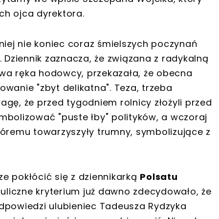
h ojca dyrektora.
niej nie koniec coraz śmielszych poczynań
Dziennik zaznacza, że związana z radykalną
wa ręka hodowcy, przekazała, że obecna
wanie "zbyt delikatna". Teza, trzeba
gę, że przed tygodniem rolnicy złożyli przed
mbolizować "puste łby" polityków, a wczoraj
tóremu towarzyszyły trumny, symbolizujące z
cze pokłócić się z dziennikarką
Polsatu
"uliczne kryterium już dawno zdecydowało, że
odpowiedzi ulubieniec Tadeusza Rydzyka