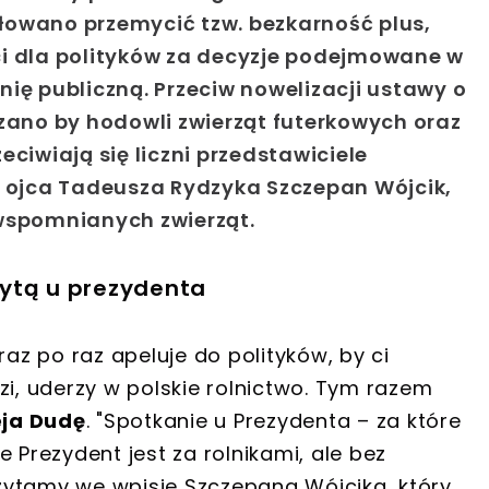
łowano przemycić tzw. bezkarność plus,
ci dla polityków za decyzje podejmowane w
ię publiczną. Przeciw nowelizacji ustawy o
azano by hodowli zwierząt futerkowych oraz
ciwiają się liczni przedstawiciele
c ojca
Tadeusza Rydzyka
Szczepan Wójcik,
 wspomnianych zwierząt.
ytą u prezydenta
raz po raz apeluje do polityków, by ci
rdzi, uderzy w polskie rolnictwo. Tym razem
ja Dudę
. "Spotkanie u Prezydenta – za które
 Prezydent jest za rolnikami, ale bez
 czytamy we wpisie Szczepana Wójcika, który