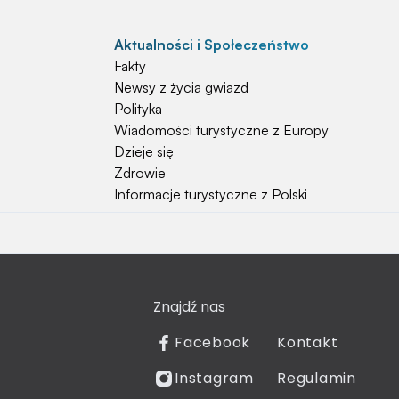
Aktualności i Społeczeństwo
Fakty
Newsy z życia gwiazd
Polityka
Wiadomości turystyczne z Europy
Dzieje się
Zdrowie
Informacje turystyczne z Polski
Natura i Hobby
Psy
Koty
Znajdź nas
Rośliny
Technologia
Facebook
Kontakt
Znaki zodiaku
Instagram
Regulamin
Piłka nożna