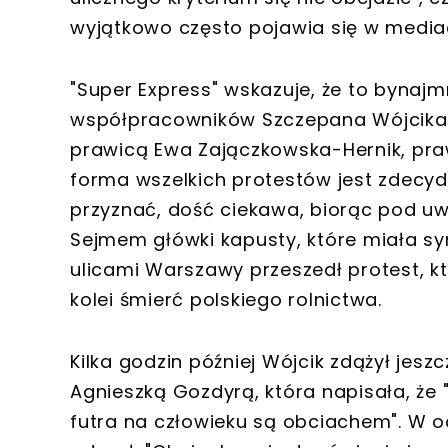
wyjątkowo często pojawia się w mediac
"Super Express" wskazuje, że to bynajm
współpracowników Szczepana Wójcika. 
prawicą Ewa Zajączkowska-Hernik, pra
forma wszelkich protestów jest zdecydo
przyznać, dość ciekawa, biorąc pod uwa
Sejmem główki kapusty, które miała sy
ulicami Warszawy przeszedł protest, k
kolei śmierć polskiego rolnictwa.
Kilka godzin później Wójcik zdążył jesz
Agnieszką Gozdyrą, która napisała, że 
futra na człowieku są obciachem". W 