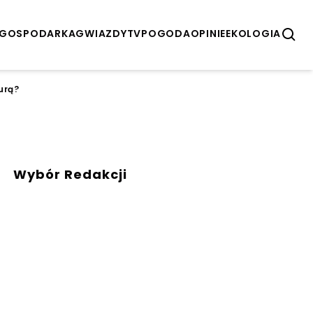
GOSPODARKA
GWIAZDY
TV
POGODA
OPINIE
EKOLOGIA
urą?
Wybór Redakcji