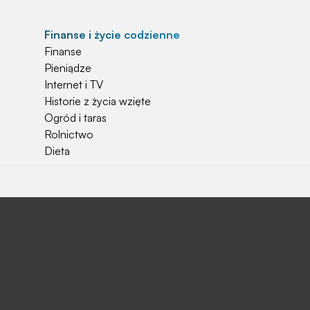
Finanse i życie codzienne
Finanse
Pieniądze
Internet i TV
Historie z życia wzięte
Ogród i taras
Rolnictwo
Dieta
Najchętniej czytane
Jakiej używać ziemi do kwiatków?
Czy rolnicy mogą otrzymać emerytury
stażowe?
Jak o siebie zadbać? Sezon wiosenno letni za
pasem
Jak zadbać o zdrowie przedszkolaka?