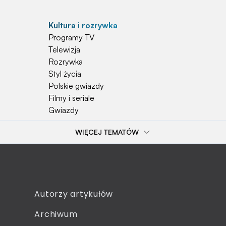
Kultura i rozrywka
Programy TV
Telewizja
Rozrywka
Styl życia
Polskie gwiazdy
Filmy i seriale
Gwiazdy
WIĘCEJ TEMATÓW
Popularne tematy
Przepisy
Szkoła
Wieś
Emerytura
Autorzy artykułów
Smakosze
Archiwum
Dziecko