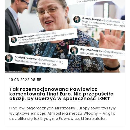
szefa Platformy PiS konsekwentnie usiłuje osłabiać
autorytet UE.Konsekwencją działań rządu, przekonywał
Tusk, może być nawet opuszczenie wspólnoty przez
Polskę.
19.03.2022 08:55
Tak rozemocjonowana Pawłowicz
komentowała finał Euro. Nie przepuściła
okazji, by uderzyć w społeczność LGBT
Finałowi tegorocznych Mistrzostw Europy towarzyszyły
wyjątkowe emocje. Atmosfera meczu Włochy – Anglia
udzieliła się też Krystynie Pawłowicz, która zalała
Twittera lawiną komentarzy. Sędzina cieszyła się z
bramek, doradzała i pocieszała przegranych. Uderzyła