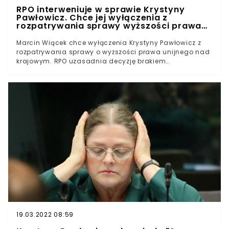
RPO interweniuje w sprawie Krystyny
Pawłowicz. Chce jej wyłączenia z
rozpatrywania sprawy wyższości prawa
unijnego nad krajowym
Marcin Wiącek chce wyłączenia Krystyny Pawłowicz z
rozpatrywania sprawy o wyższości prawa unijnego nad
krajowym. RPO uzasadnia decyzję brakiem
bezstronności sędzi Trybunału Konstytucyjnego.Na 31
sierpnia wyznaczono termin rozprawy mającej
sprawdzić zgodność z konstytucją zasady
pierwszeństwa prawa Unii Europejskiej nad krajowym.
Sprawę zainicjował wniosek złożony do Trybunału
Konstytucyjnego przez premiera Mateusza
Morawieckiego.Rzecz ma zostać rozpatrzona w pełnym
składzie. Biuro RPO poinformowało jednak o złożeniu
wniosku dotyczącego wyłączenia z udziału w
rozpoznaniu czterech sędziów TK, w tym Krystyny
Pawłowicz.
19.03.2022 08:59