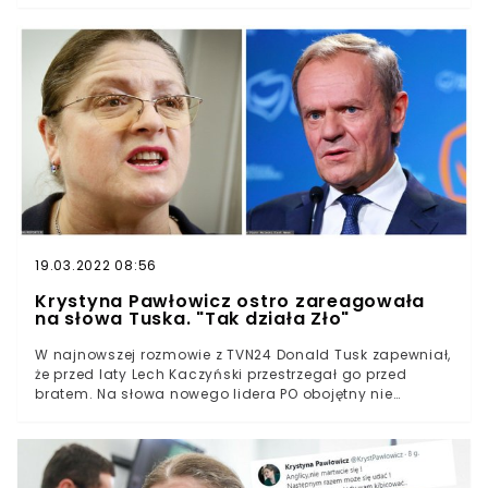
poszanowania dla ustawy zasadniczej.
19.03.2022 08:56
Krystyna Pawłowicz ostro zareagowała
na słowa Tuska. "Tak działa Zło"
W najnowszej rozmowie z TVN24 Donald Tusk zapewniał,
że przed laty Lech Kaczyński przestrzegał go przed
bratem. Na słowa nowego lidera PO obojętny nie
pozostał obóz władzy. Do gry włączyła się również
Krystyna Pawłowicz.Na antenie TVN24 Donald Tusk
komentował spór Sądu Najwyższego z Trybunałem
Sprawiedliwości Unii Europejskiej. Zdaniem nowego