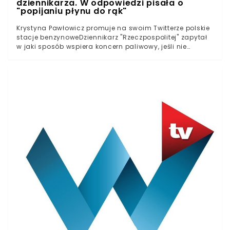
dziennikarza. W odpowiedzi pisała o
"popijaniu płynu do rąk"
Krystyna Pawłowicz promuje na swoim Twitterze polskie
stacje benzynoweDziennikarz "Rzeczpospolitej" zapytał
w jaki sposób wspiera koncern paliwowy, jeśli nie
posiada samochoduOdpowiedź byłej posłanki zwala z
nóg...Niektórzy mówią, że do pewnego poczucia humoru
trzeba dojrzeć. Cóż, w przypadku żartów Krystyny
Pawłowicz jest chyba zupełnie odwrotnie...