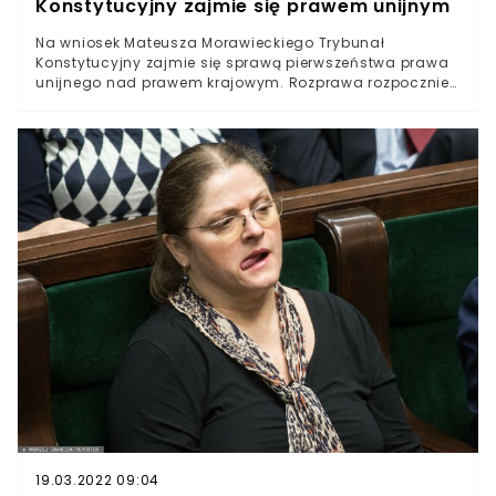
Konstytucyjny zajmie się prawem unijnym
Na wniosek Mateusza Morawieckiego Trybunał
Konstytucyjny zajmie się sprawą pierwszeństwa prawa
unijnego nad prawem krajowym. Rozprawa rozpocznie
się 31 sierpnia o godzinie 12.Przypomnijmy, że państwa
członkowskie nie mogą wprowadzać przepisów
będących sprzecznymi z prawem europejskim. W
przypadku wystąpienia sprzeczności przepisy unijne
mają pierwszeństwo nad krajowymi.Organ zarządzany
przez Julię Przyłebską rozpoczął rozpoznawanie sprawy
w połowie lipca. Rozprawę wynikającą z wniosku
premiera Mateusza Morawieckiego odraczano jednak
kilkukrotnie.Ostatecznie termin ustalono na wtorek 31
sierpnia.
19.03.2022 09:04