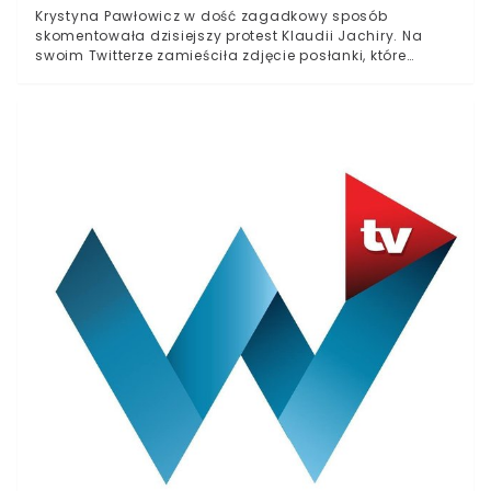
Krystyna Pawłowicz w dość zagadkowy sposób
skomentowała dzisiejszy protest Klaudii Jachiry. Na
swoim Twitterze zamieściła zdjęcie posłanki, które
skomentowała słowami "liberum veto". Krystynie
Pawłowicz wyraźnie nie spodobała się dzisiejsza
jednoosobowa demonstracja posłanki Koalicji
Obywatelskiej. W mediach społecznościowych dała
upust swojej frustracji. Krystyna Pawłowicz komentuje
zajście w Sejmie Polski Sejm w wyjątkowy sposób uczcił
dziś 230. rocznicę uchwalenia konstytucji z 3 maja 1791
r. W gmachu na Wiejskiej odbyły się wspólne obrady
polskiego i litewskiego parlamentu. Obecni na sali byli
prezydenci obu krajów: Gitanas Nausėda i Andrzej
Duda. Głowa państwa polskiego wygłosiła
przemówienie, w którym podkreślała wagę XVIII-wiecznej
konstytucji dla ustroju prawnego. Wśród posłów
obecnych w łamach sejmowych znalazła się
reprezentantka Koalicji Obywatelskiej Klaudia Jachira,
która w typowy dla siebie sposób, postanowiła
zamanifestować swój sprzeciw wobec polityki
prowadzonej przez Andrzeja Dudę. Podczas
przemówienie prezydenta wstała, podnosząc do góry
transparent z napisem "Konstytucja". W ten sposób
chciała najprawdopodobniej zwrócić uwagę litewskiej
reprezentacji na tezy głoszone przez jej środowisko,