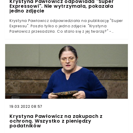
Krystyna Pawłowicz odpowiada "Super
Expressowi". Nie wytrzymała, pokazała
jedno zdjęcie
Krystyna Pawłowicz odpowiedziała na publikację "Super
Expressu". Poszło tylko o jedno zdjęcie. "Krystyna
Pawłowicz przesadziła. Co stało się z jej twarzą?" -
brzmi nagłówek "Super Expressu", który wywołał
dezaprobatę sędzi Trybunału Konstytucyjnego.
Dziennikarze zwrócili uwagę na wpis, w którym
prawniczka opublikowała zdjęcie twarzy, ubogacone o
niestandardowy filtr. "Wczoraj w Warszawie było trochę
słońca, zdążyłam ciutkę opalić się" - żartowała.
19.03.2022 08:57
Krystyna Pawłowicz na zakupach z
ochroną. Wszystko z pieniędzy
podatników