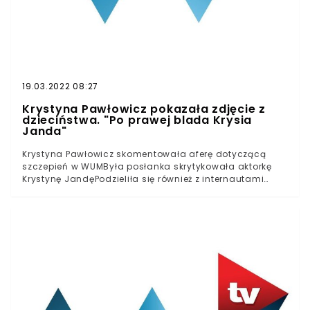
19.03.2022 08:27
Krystyna Pawłowicz pokazała zdjęcie z
dzieciństwa. "Po prawej blada Krysia
Janda"
Krystyna Pawłowicz skomentowała aferę dotyczącą
szczepień w WUMByła posłanka skrytykowała aktorkę
Krystynę JandęPodzieliła się również z internautami
zdjęciami z przedszkola, na których zobaczyć możemy
obie panie w latach dziecięcychKto spodziewać się
mógł, że Krystyna Janda była niegdyś koleżanką byłej
posłanki Prawa i Sprawiedliwości?