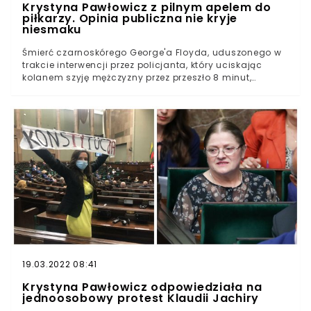
Krystyna Pawłowicz z pilnym apelem do
piłkarzy. Opinia publiczna nie kryje
niesmaku
Śmierć czarnoskórego George'a Floyda, uduszonego w
trakcie interwencji przez policjanta, który uciskając
kolanem szyję mężczyzny przez przeszło 8 minut,
uniemożliwiał mu oddychanie, wywołała liczne
zamieszki oraz protesty.Sprawa 46-letniego
Afroamerykanina z Minneapolis zaowocowała
powstaniem ruchu Black Lives Matter.
19.03.2022 08:41
Krystyna Pawłowicz odpowiedziała na
jednoosobowy protest Klaudii Jachiry