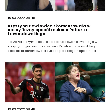
19.03.2022 08:48
Krystyna Pawłowicz skomentowała w
specyficzny sposób sukces Roberta
Lewandowskiego
Po wczorajszym apelu do Roberta Lewandowskiego w
kolejnych godzinach Krystyna Pawłowicz w osobliwy
sposób skomentowała sukces polskiego napastnika,
który w sobotę pobił rekord legendarnego Gerda
Müllera. "Niemcy! I co?", pyta ironicznie sędzina.Po 33.
kolejkach Bundesligi, na jedną rundę przed
zakończeniem sezonu 2021/22, Robert Lewandowski
potrzebował jednej bramki, by pobić trwający niemal 50
lat rekord Gerda Müllera. Na przełomie lat 1971/72
Niemiec strzelił 40 bramek w jednym sezonie niemieckiej
ekstraklasy.Polski napastnik wyrównał osiągnięcie
Müllera przed tygodniem, gdy z rzutu karnego pokonał
bramkarza Freiburga. W minioną sobotę popularny Lewy
stanął tym samym przed szansą pobicia legendarnego
wyczynu Niemca.
19.03.2022 08:48