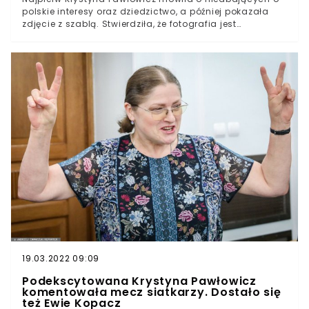
polskie interesy oraz dziedzictwo, a później pokazała
zdjęcie z szablą. Stwierdziła, że fotografia jest
jednocześnie symboliczna oraz jednoznaczna. O co
tym razem chodzi sędzi Trybunału Konstytucyjnego?
Okazuje się, że Euro 2020 wywołuje duże emocje również
u sędzi Trybunału Konstytucyjnego Krystyny Pawłowicz.
Nadchodzący mecz ze Szwedami zaowocował
zastanawiającymi działaniami ze strony byłej posłanki
PiS.We wcześniejszym niedzielnym wpisie Krystyna
Pawłowicz wezwała najbliższych przeciwników polskiej
reprezentacji, by ci oddali zrabowane w czasie potopu
szwedzkiego skarby. Potem w sieci pojawił się groźnie
brzmiący wpis, gdzie sędzia TK pozuje z szablą. Wpis
określiła jako „symboliczny”.
19.03.2022 09:09
Podekscytowana Krystyna Pawłowicz
komentowała mecz siatkarzy. Dostało się
też Ewie Kopacz