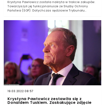
Krystyna Pawłowicz została nakryta w trakcie zakupów.
Towarzyszyli jej funkcjonariusze ze Służby Ochrony
Państwa (SOP). Dotychczas sędziowie Trybunału
Konstytucyjnego nie mogli liczyć na takie
udogodnienia. Za obstawę dla sędzi podatnicy
zapłacą nawet ćwierć miliona złotych tylko w ciągu
roku.
19.03.2022 08:57
Krystyna Pawłowicz zestawiła się z
Donaldem Tuskiem. Zaskakujące zdjęcie