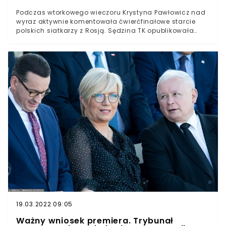
Podczas wtorkowego wieczoru Krystyna Pawłowicz nad
wyraz aktywnie komentowała ćwierćfinałowe starcie
polskich siatkarzy z Rosją. Sędzina TK opublikowała
serię mocno osobliwych wpisów. Dostało się też Ewie
Kopacz.Była posłanka Prawa i Sprawiedliwości słynie z
szokujących słów publikowanych na Twitterze –
ukochanej platformy sędziny Trybunału
Konstytucyjnego Julii Przyłębskiej.Internetowa
działalność Krystyny Pawłowicz z olbrzymią
regularnością dostarcza użytkownikom sieci niemałej
dawki rozrywki. Co ciekawe, rzecz zwykła przybierać na
sile w przypadku istotnych wydarzeń sportowych (o serii
wpisów podczas finału Euro 2020 pisaliśmy TUTAJ).
19.03.2022 09:05
Ważny wniosek premiera. Trybunał