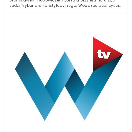
Stanisławem Piotrowiczem została przyjęta na urząd
sędzi Trybunału Konstytucyjnego. Wówczas publicyści
spekulowali, jakoby działanie to miało wynikać z
potrzeby odstawienia na dalszy plan najbardziej
kontrowersyjny polityków związanych z obozem
rządzącym. Wiele wskazuje na to, że strategia
przyniosła oczekiwane skutki, bowiem była posłanka
nieco zmieniła charakter swojej obecności w mediach
społecznościowych.