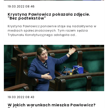
19.03.2022 08:46
Krystyna Pawłowicz pokazała zdjęcie.
"Bez podtekstów"
Krystyna Pawłowicz ponownie staje się nadaktywna w
mediach społecznościowych. Tym razem sędzia
Trybunału Konstytucyjnego odstąpiła od
wypowiadania się na tematy polityczne. Postanowiła
raz na zawsze przerwać falę seksistowskich komentarzy
odnoszących się do jej wyglądu. Według nieoficjalnych
doniesień umieszczenie Krystyny Pawłowicz oraz
Stanisława Piotrowicza w Trybunale Konstytucyjnym
miało na celu wyeliminowanie najbardziej
kontrowersyjnych twarzy Prawa i Sprawiedliwości ze
sceny politycznej. Postanowienie, jeśli faktycznie miało
podobne motywacje, przyniosło jedynie częściowy
skutek. Stanisław Piotrowicz kompletnie zapadł się pod
ziemię, jednak tego samego nie możemy powiedzieć o
Krystynie Pawłowicz.
19.03.2022 08:43
W jakich warunkach mieszka Pawłowicz?