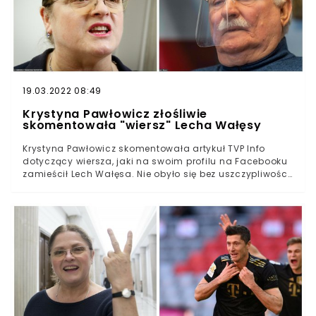
używali jej żeńskiego imienia.Była posłanka Prawa i
Sprawiedliwości opublikowała jednocześnie zarówno
miejscowość i nazwę placówki, jak i personalne dane
dziesięciolatki.
19.03.2022 08:49
Krystyna Pawłowicz złośliwie
skomentowała "wiersz" Lecha Wałęsy
Krystyna Pawłowicz skomentowała artykuł TVP Info
dotyczący wiersza, jaki na swoim profilu na Facebooku
zamieścił Lech Wałęsa. Nie obyło się bez uszczypliwości,
z których dobrze znana jest sędzia Trybunału
Konstytucyjnego. Lech Wałęsa nie byłby zadowolony z
ironicznych komentarzy Krystyny Pawłowicz.