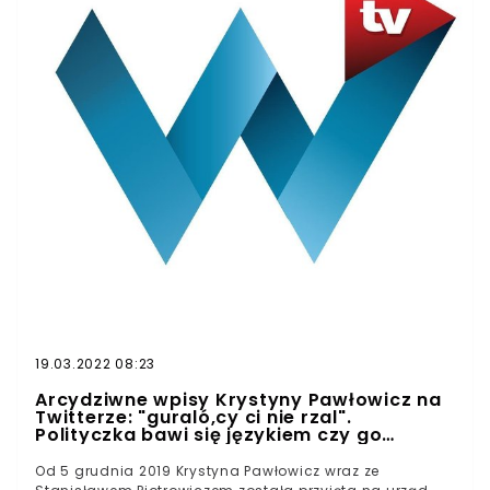
ewakuacji gości dementował już dyrektor placówki. Do
zamieszania odniosła się też sama zainteresowana,
twierdząc, że wobec przechodzonej rehabilitacji miała
prawo przebywać w „Malinowym Zdroju”.
19.03.2022 08:23
Arcydziwne wpisy Krystyny Pawłowicz na
Twitterze: "guraló,cy ci nie rzal".
Polityczka bawi się językiem czy go
kaleczy?
Od 5 grudnia 2019 Krystyna Pawłowicz wraz ze