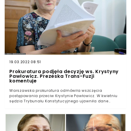
19.03.2022 08:51
Prokuratura podjęła decyzję ws. Krystyny
Pawłowicz. Prezeska Trans-Fuzji
komentuje
Warszawska prokuratura odmówiła wszczęcia
postępowania przeciw Krystynie Pawłowicz. W kwietniu
sędzia Trybunału Konstytucyjnego ujawniła dane
personalne transpłciowej uczennicy.Przed przeszło
dwoma miesiącami za pośrednictwem Twittera
Krystyna Pawłowicz w otwarty sposób skrytykowała
szkołę, w której nauczyciele zwrócili się do uczniów z
prośbą, by rozmawiając z transpłciową uczennicą,