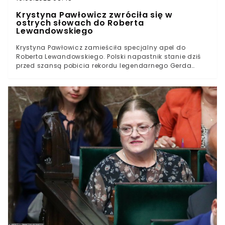
Krystyna Pawłowicz zwróciła się w
ostrych słowach do Roberta
Lewandowskiego
Krystyna Pawłowicz zamieściła specjalny apel do
Roberta Lewandowskiego. Polski napastnik stanie dziś
przed szansą pobicia rekordu legendarnego Gerda
Müllera w Bundeslidze. "Szanowna Pani, to jest
profesjonalny futbol, a nie II Wojna Światowa",
komentują internauci.W 33. kolejkach Bundesligi Robert
Lewandowski strzelił 40 bramek. Przed tygodniem,
pokonując bramkarza Freiburga, Polak wyrównał
trwający blisko 50 lat rekord Gerda Müllera z sezonu
1971/72. W sobotę 22 maja napastnik Bayernu
Monachium stanie przed szansą prześcignięcia
legendarnego Niemca.Lewandowski zapisałby się tym
samym nie tylko w historii bawarskiego klubu, ale całej
niemieckiej ekstraklasy.