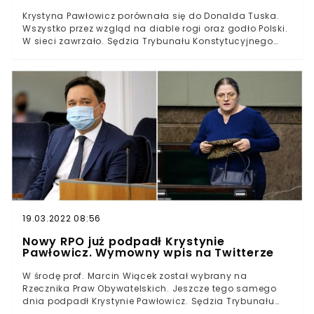
Krystyna Pawłowicz porównała się do Donalda Tuska.
Wszystko przez wzgląd na diable rogi oraz godło Polski.
W sieci zawrzało. Sędzia Trybunału Konstytucyjnego
opublikowała kolejne zdjęcie, jednak tym razem nie
przedstawiało ono młodości Krystyny Pawłowicz. - Za
mną było akurat polskie godło. Zgrabnie, korona Orła
spoczęła na mojej głowie, a orle skrzydła uskrzydliły
moją głowę - wskazała we wpisie.
19.03.2022 08:56
Nowy RPO już podpadł Krystynie
Pawłowicz. Wymowny wpis na Twitterze
W środę prof. Marcin Wiącek został wybrany na
Rzecznika Praw Obywatelskich. Jeszcze tego samego
dnia podpadł Krystynie Pawłowicz. Sędzia Trybunału
Konstytucyjnego wytknęła mu na Twitterze brak