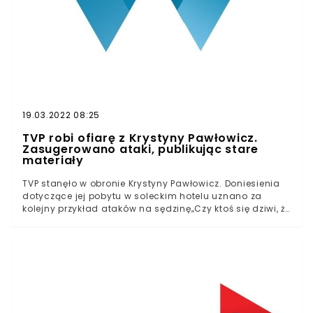
19.03.2022 08:25
TVP robi ofiarę z Krystyny Pawłowicz.
Zasugerowano ataki, publikując stare
materiały
TVP stanęło w obronie Krystyny Pawłowicz. Doniesienia
dotyczące jej pobytu w soleckim hotelu uznano za
kolejny przykład ataków na sędzinę„Czy ktoś się dziwi, że
otoczono mnie ochroną SOP ? Jak inaczej kobieta ma
się sama obronić ...?”, skomentowała przedstawicielka
TKWobec doniesień dotyczących pobytu Krystyny
Pawłowicz w hotelu „Malinowy Zdrój” w Solcu-Zdroju
natychmiast pojawiły się głosy, według których sędzina
TK może liczyć na specjalne względy. Przypomnijmy, że
na mocy rozporządzenia hotele i inne miejsca
noclegowe są obecnie zamknięte.Rewelacje o