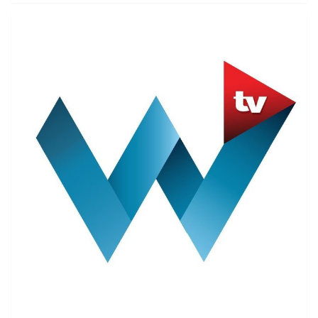
Pawłowicz nawiązała do doniesień zza oceanu.Choć w
postach sędziny TK nie pada pojawia się nazwisko
Donalda Trumpa, ich kontekst zdaje się potwierdzać
nawiązanie do zamieszania wokół ustąpienia z urzędu
kandydata Republikanów.