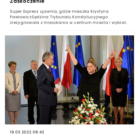
Zaskoczenie
Super Express ujawnia, gdzie mieszka Krystyna
PawłowiczSędzina Trybunału Konstytucyjnego
zrezygnowała z mieszkania w centrum miasta i wybrała
oddala o 12 km dzielnicęMieszkanie Krystyny Pawłowicz
zlokalizowane jest w zupełnie przeciętnej kamienicy w
UrsusieWiele osób może być zaskoczone faktem, iż
Krystyna Pawłowicz nie należy do osób zajmujących
publiczne stanowisko i epatujące swoim prestiżem oraz
zarobionymi pieniędzmi. Super Express opisuje miejsce,
gdzie sędzina Trybunału Konstytucyjnego spędza czas
poza pracą.W sieci trudno znaleźć wpisy Krystyny
Pawłowicz, które zdradzałyby nieco, na temat miejsca,
gdzie odpoczywa po wypełnianiu kolejnych
powierzanych jej obowiązków. Nie uniknęła ona jednak
małej wpadki związanej z obrazkiem powieszonym na
ścianie.
19.03.2022 08:42