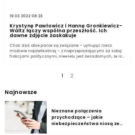
19.03.2022 08:23
Krystynę Pawłowicz i Hannę Gronkiewicz-
Waltz łączy wspólna przeszłość. Ich
dawne zdjęcie zaskakuje
Choć dziś obie panie są związane – ujmując rzecz
możliwie najdelikatniej – z nieprzepadającymi za sobą
frakcjami politycznymi, niewielu jest świadomych, że ich
relacja sięga kilkudziesięciu lat wstecz.Przez 36 lat
Krystyna Pawłowicz i Hanna Gronkiewicz-Waltz były
koleżankami z pracy, pracując w Instytucie Nauk
1
2
Prawno-Administracyjnych Uniwersytetu
Warszawskiego, przypomina portal o2.pl.W trakcie
pracy naukowej sędzina TK i była prezydent miasta
Najnowsze
stołecznego Warszawy dzieliły nawet jeden pokój. –
Zdążyłyśmy się dobrze poznać – zapewniała w
rozmowie z Faktem Hanna Gronkiewicz-Waltz.
Nieznane połączenia
przychodzące – jakie
niebezpieczeństwa niosą ze
sobą?