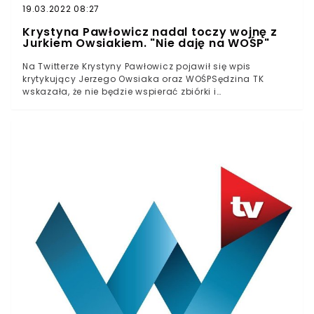
19.03.2022 08:27
Krystyna Pawłowicz nadal toczy wojnę z
Jurkiem Owsiakiem. "Nie daję na WOŚP"
Na Twitterze Krystyny Pawłowicz pojawił się wpis
krytykujący Jerzego Owsiaka oraz WOŚPSędzina TK
wskazała, że nie będzie wspierać zbiórki i
uargumentowała to tym, że fundacja jest
upolityczniona lewicowoJerzemu Owsiakowi zarzuciła
dodatkowo, że ten wykorzystuje do swoich celów
dzieciMedia społecznościowe są dla Krystyny Pawłowicz
niesamowicie ważnym medium komunikacyjnym. Z
okazji zbliżającego się finału Wielkiej Orkiestry
Świątecznej Pomocy postanowiła przypomnieć swojego
stanowisko względem działalności Jerzego
Owsiaka.Trudno czasem nadążyć za tempem
wypowiedzi Krystyny Pawłowicz na Twitterze. Sędzina
Trybunału Konstytucyjnego postanowiła przypomnieć,
że nie będzie wspierać WOŚP-u i argumentując tę
decyzję, nie wzbiła się na wyżyny merytoryczności.