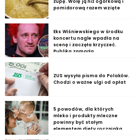
zupę. Wolę ją niż ogórkową i
pomidorową razem wzięte
Eks Wiśniewskiego w środku
koncertu nagle wpadła na
scenę i zaczęła krzyczeć.
Publika zamarła
ZUS wysyła pisma do Polaków.
Chodzi o ważne ulgi od opłat
5 powodów, dla których
mleko i produkty mleczne
powinny być stałym
elementem diety roczniaka