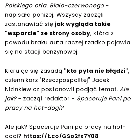
Polskiego orła. Biało-czerwonego
-
napisała poniżej. Wszyscy zaczęli
zastanawiać się
jak wygląda takie
"wsparcie" ze strony osoby
, która z
powodu braku auta raczej rzadko pojawia
się na stacji benzynowej.
Kierując się zasadą
"kto pyta nie błądzi"
,
dziennikarz "Rzeczpospolitej" Jacek
Nizinkiewicz postanowił podjąć temat.
Ale
jak?
- zaczął redaktor -
Spaceruje Pani po
pracy na hot-dogi?
Ale jak? Spaceruje Pani po pracy na hot-
dogi?
https://t.co/GSo2fx7Y08