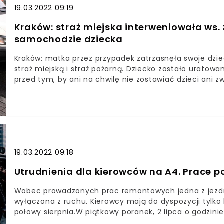
19.03.2022 09:19
Kraków: straż miejska interweniowała ws
samochodzie dziecka
Kraków: matka przez przypadek zatrzasnęła swoje dzi
straż miejską i straż pożarną. Dziecko zostało uratowan
przed tym, by ani na chwilę nie zostawiać dzieci ani
temperaturach.Na szczęście dziecku nic się nie stało,
19.03.2022 09:18
Utrudnienia dla kierowców na A4. Prace p
Wobec prowadzonych prac remontowych jedna z jezdni
wyłączona z ruchu. Kierowcy mają do dyspozycji tylk
połowy sierpnia.W piątkowy poranek, 2 lipca o godzinie
prowadzonych prac remontowych, donosi portal krako