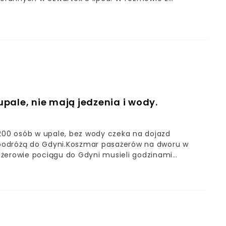
 potwierdzili strażacy, którzy wyłowili ciało z
d zalew Bagry – przekazali. Na miejsce wysłano
pale, nie mają jedzenia i wody.
00 osób w upale, bez wody czeka na dojazd
podróżą do Gdyni.Koszmar pasażerów na dworu w
asażerowie pociągu do Gdyni musieli godzinami
ą komunikacją zastępczą. Autobusy wpadły w korki,
ie zabrać kolejną pulę pasażerów do Gdyni.
 warunkach.