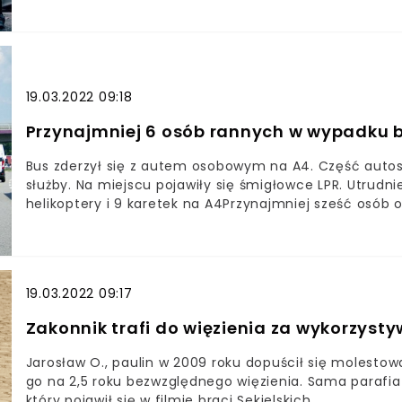
19.03.2022 09:18
Przynajmniej 6 osób rannych w wypadku b
Bus zderzył się z autem osobowym na A4. Część autos
służby. Na miejscu pojawiły się śmigłowce LPR. Utrudnie
helikoptery i 9 karetek na A4Przynajmniej sześć osób 
lipca ok. godz. 8 rano na trasie A4 w kierunku Krakowa
Pogotowia Ratunkowego oraz dziewięć karetek, które 
wypadku uczestniczył samochód dostawczy Mercedes 
Volkswagen. - Wszystko wskazuje na to, że samochód 
19.03.2022 09:17
się za samochodem dostawczym z osobami, które podr
kolizji tych pojazdów i w wyniku tego uderzenia, nas
Zakonnik trafi do więzienia za wykorzysty
sunął nawet kilkaset metrów bokiem po autostradzie, 
wylądowało na barierach energochłonnych oddzielają
Jarosław O., paulin w 2009 roku dopuścił się molestow
obecny na miejscu asp. sztab. Paweł Klimek z tarnowski
go na 2,5 roku bezwzględnego więzienia. Sama parafia 
to osoby, które podróżowały samochodem dostawczym
który pojawił się w filmie braci Sekielskich.