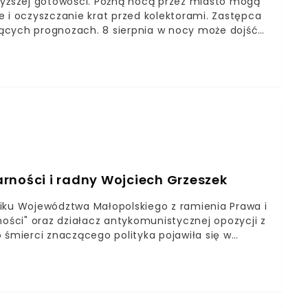
wyższej gotowości. Późną nocą przez miasto mogą
e i oczyszczanie krat przed kolektorami. Zastępca
ących prognozach. 8 sierpnia w nocy może dojść
szej nocy może spaść nawet 40 mm deszczu na metr
rności i radny Wojciech Grzeszek
miku Województwa Małopolskiego z ramienia Prawa i
ności" oraz działacz antykomunistycznej opozycji z
 śmierci znaczącego polityka pojawiła się w
łopolskiego Witolda Kozłowskiego. Z wielkim
dniczącego klubu i wiceprzewodniczącego sejmiku,
 „Solidarność” śp. Wojciecha Grzeszka -
rszego współczucia dla najbliższych i przyjaciół
 o śmierci przewodniczącego klubu i