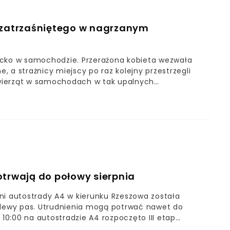
. zatrzaśniętego w nagrzanym
ecko w samochodzie. Przerażona kobieta wezwała
e, a strażnicy miejscy po raz kolejny przestrzegli
 zwierząt w samochodach w tak upalnych
 a kobieta mogła odetchnąć z ulgą.
otrwają do połowy sierpnia
 autostrady A4 w kierunku Rzeszowa została
o lewy pas. Utrudnienia mogą potrwać nawet do
 10:00 na autostradzie A4 rozpoczęto III etap
wwpigulce.pl.