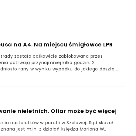
usa na A4. Na miejscu śmigłowce LPR
trady została całkowicie zablokowana przez
nia potrwają przynajmniej kilka godzin. 2
odniosło rany w wyniku wypadku do jakiego doszło 3
. Na miejscu pojawiły się śmigłowce Lotniczego
przetransportowały poszkodowanych do szpitala. W
Sprinter typu bus oraz auto osobowe marki
osobowy, który jechał w kierunku Krakowa poruszał
óżowały również w kierunku Krakowa. Doszło do
tąpiło przewrócenie samochodu dostawczego. Pojazd
wanie nieletnich. Ofiar może być więcej
natomiast auto, które w niego uderzyło
cych pasy ruchu - powiedział w rozmowie z WTV
ania nastolatków w parafii w Szalowej. Sąd skazał
ej policji. Wszyscy poszkodowani w wyniku kolizji
znana jest m.in. z działań księdza Mariana W.,
. Znaczne utrudnienia na autostradzieSłużby