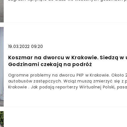
"Gazetą Krakowską" informacje o odnalezionych zwłokach
wody.– Zostaliśmy zadysponowani na prośbę policji na
zastęp i nurków.
19.03.2022 09:20
Koszmar na dworcu w Krakowie. Siedzą w u
Godzinami czekają na podróż
Ogromne problemy na dworcu PKP w Krakowie. Około 2
autobusów zastępczych. Wciąż muszą zmierzyć się z 
Krakowie . Jak podają reporterzy Wirtualnej Polski, p
czekać na pasażerów z Podhala, którzy do Krakowa jad
wioząc turystów z Zakopanego do Krakowa, by następn
Wydłużający się czas oczekiwania upływa w fatalnych