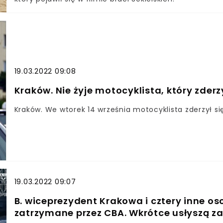
przybyłe na miejsce podjęły decyzję o tymczasowym 
Tarnowa w obu kierunkach. - Autostrada jest całkowic
ruchem na Tarnów Centrum na DK 94, a w drugą stronę
nam oficer prasowy tarnowskiej policji. Utrudnienia na 
wtv.plŹródło zdjęcia: Marek Bazak/East News - zdjęcie 
19.03.2022 09:08
Kraków. Nie żyje motocyklista, który zderz
Kraków. We wtorek 14 września motocyklista zderzył 
19.03.2022 09:07
B. wiceprezydent Krakowa i cztery inne o
zatrzymane przez CBA. Wkrótce usłyszą za