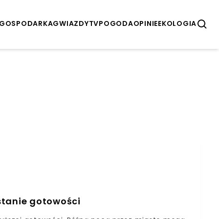
GOSPODARKA
GWIAZDY
TV
POGODA
OPINIE
EKOLOGIA
stanie gotowości