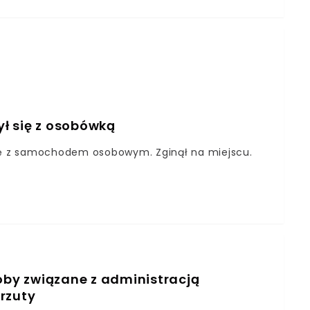
zamknięciu fragmentu autostrady A4 na wysokości
ie zablokowana w obu kierunkach. Kierujemy
 na węźle w Brzesku również na DK 94 - przekazał
trasie potrwają przynajmniej kilka godzin. Źródło:
ilustracyjne
ył się z osobówką
się z samochodem osobowym. Zginął na miejscu.
soby związane z administracją
rzuty