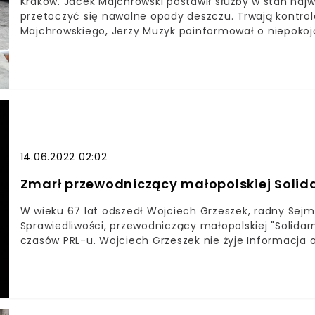
Kraków. Jacek Majchrowski postawił służby w stan naj
przetoczyć się nawalne opady deszczu. Trwają kontrol
Majchrowskiego, Jerzy Muzyk poinformował o niepokoj
do ataku żywiołu. - Prognozy przewidują, że najbliż
kwadratowy - deklarował samorządowiec.
14.06.2022 02:02
Zmarł przewodniczący małopolskiej Solida
W wieku 67 lat odszedł Wojciech Grzeszek, radny Sej
Sprawiedliwości, przewodniczący małopolskiej "Solidar
czasów PRL-u. Wojciech Grzeszek nie żyje Informacja o
mediach społecznościowych marszałka województwa ma
bólem i żalem przyjąłem informację o śmierci przewo
przewodniczącego zarządu Regionu Małopolskiego NSZZ
powiadomił samorządowiec - Składałam wyrazy najszcze
Wojtka. Z wielkim bólem i żalem przyjąłem informację