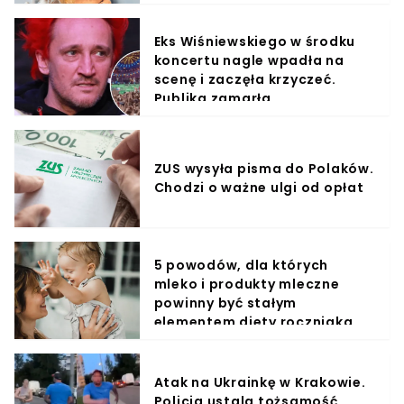
Eks Wiśniewskiego w środku
koncertu nagle wpadła na
scenę i zaczęła krzyczeć.
Publika zamarła
ZUS wysyła pisma do Polaków.
Chodzi o ważne ulgi od opłat
5 powodów, dla których
mleko i produkty mleczne
powinny być stałym
elementem diety roczniaka
Atak na Ukrainkę w Krakowie.
Policja ustala tożsamość