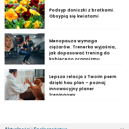
Podsyp doniczki z bratkami.
Obsypią się kwiatami
Menopauza wymaga
ciężarów. Trenerka wyjaśnia,
jak dopasować trening do
kobiecego organizmu
Lepsza relacja z Twoim psem
dzięki hau.plan – poznaj
innowacyjny planer
treningowy
Aktualności i Społeczeństwo