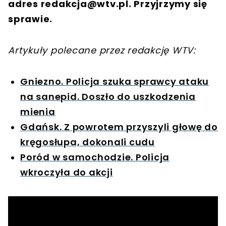
adres
redakcja@wtv.pl
. Przyjrzymy się
sprawie.
Artykuły polecane przez redakcję WTV:
Gniezno. Policja szuka sprawcy ataku
na sanepid. Doszło do uszkodzenia
mienia
Gdańsk. Z powrotem przyszyli głowę do
kręgosłupa, dokonali cudu
Poród w samochodzie. Policja
wkroczyła do akcji