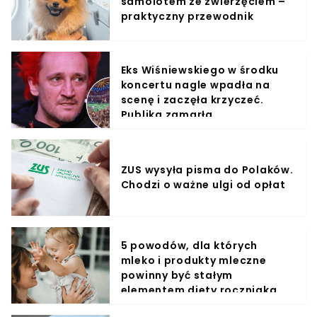
samolotem ze zwierzęciem –
praktyczny przewodnik
Eks Wiśniewskiego w środku
koncertu nagle wpadła na
scenę i zaczęła krzyczeć.
Publika zamarła
ZUS wysyła pisma do Polaków.
Chodzi o ważne ulgi od opłat
5 powodów, dla których
mleko i produkty mleczne
powinny być stałym
elementem diety roczniaka