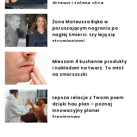
drzewa i zalane ulice
Żona Mateusza Bąka w
poruszającym nagraniu po
nagłej śmierci. Łzy leją się
strumieniami
Mieszam 4 kuchenne produkty
i nakładam na twarz. To młot
na zmarszczki
Lepsza relacja z Twoim psem
dzięki hau.plan – poznaj
innowacyjny planer
treningowy