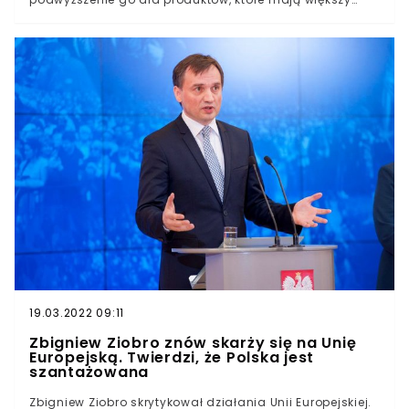
ślad węglowy, czyli m.in. mięsa. Jest to na razie tylko
propozycja, ale patrząc na dążenia UE w kierunku
zrównoważonego i ekologicznego rozwoju, może się
okazać, że zostaną niedługo wprowadzone w życie.
19.03.2022 09:11
Zbigniew Ziobro znów skarży się na Unię
Europejską. Twierdzi, że Polska jest
szantażowana
Zbigniew Ziobro skrytykował działania Unii Europejskiej.