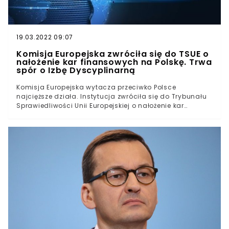
19.03.2022 09:07
Komisja Europejska zwróciła się do TSUE o
nałożenie kar finansowych na Polskę. Trwa
spór o Izbę Dyscyplinarną
Komisja Europejska wytacza przeciwko Polsce
najcięższe działa. Instytucja zwróciła się do Trybunału
Sprawiedliwości Unii Europejskiej o nałożenie kar
finansowych na Polskę. Przy okazji wszczęła procedurę
naruszenia prawa wspólnotowego. Wszystko z powodu
niewykonywania przez polski rząd wyroku TSUE ws.
działania Izby Dyscyplinarnej Sądu Najwyższego.