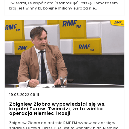
Twierdził, że wspólnota "szantażuje" Polskę. Tymczasem
kraj jest winny KE kolejne miliony euro za nie
zastosowanie się do zakazu wydobycia w kopalni
Turów, a środki na krajowy plan odbudowy.- Uchwały, o
których mówimy, są niczym innym, jak sprzeciwem
wobec rozwiązań, które są nam narzucane - mówił w
kontekście gminnych uchwał anty-LGBT.
19.03.2022 09:11
Zbigniew Ziobro wypowiedział się ws.
kopalni Turów. Twierdzi, że to wielka
operacja Niemiec i Rosji
Zbigniew Ziobro na antenie RMF FM wypowiedział się w
sprawie Turowa. Określił, że jest to wspólny plan Niemiec