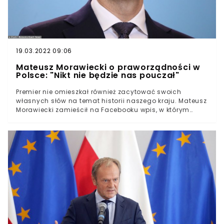
19.03.2022 09:06
Mateusz Morawiecki o praworządności w
Polsce: "Nikt nie będzie nas pouczał"
Premier nie omieszkał również zacytować swoich
własnych słów na temat historii naszego kraju. Mateusz
Morawiecki zamieścił na Facebooku wpis, w którym
wyraził to, co uważa na temat wątpliwości
przedstawicieli Komisji Europejskiej co do
praworządności w Polsce. Premier stwierdził, że nikt nie
powinien pouczać Polaków, czym jest demokracja.