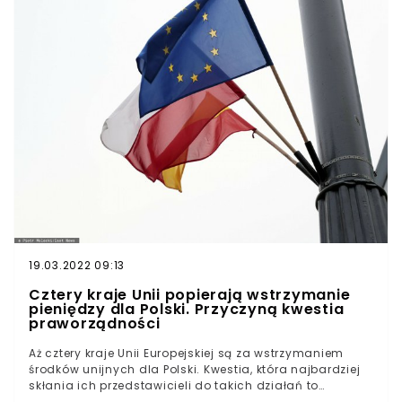
Europejskiej. Paolo Gentiloni w uzasadnieniu tej decyzji
wskazał, że polskie władze mają świadomość, że jednym
z wymagań są kwestie prymatu prawa unijnego.
19.03.2022 09:13
Cztery kraje Unii popierają wstrzymanie
pieniędzy dla Polski. Przyczyną kwestia
praworządności
Aż cztery kraje Unii Europejskiej są za wstrzymaniem
środków unijnych dla Polski. Kwestia, która najbardziej
skłania ich przedstawicieli do takich działań to
praworządność. Czy kolejne miliardy euro zostaną