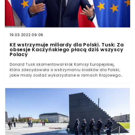
19.03.2022 09:06
KE wstrzymuje miliardy dla Polski. Tusk: Za
obsesje Kaczyńskiego płacą dziś wszyscy
Polacy
Donald Tusk skomentował krok Komisji Europejskiej,
która zdecydowała o wstrzymaniu środków dla Polski,
jakie miały zostać wykorzystane w ramach Krajowego
Planu Odbudowy. – Jarosław Kaczyński swoją
nieodpowiedzialną i niemądrą polityką wyrządza Polsce
i wszystkim Polakom dramatyczne szkody – ocenił
przewodniczący Platformy Obywatelskiej.Komisja
Europejska postanowiła wstrzymać wypłatę miliardów
euro, które miały popłynąć do Polski. Mowa o
ogromnych środkach: 23 mld euro w formie grantów
oraz 34 mld euro jako preferencyjne pożyczki.
Podsumowując: 57 mld euro.Decyzja Brukseli to kolejna
odsłona przepychanek między UE a Warszawą i sporów
toczonych wokół kwestii przestrzegania zasad