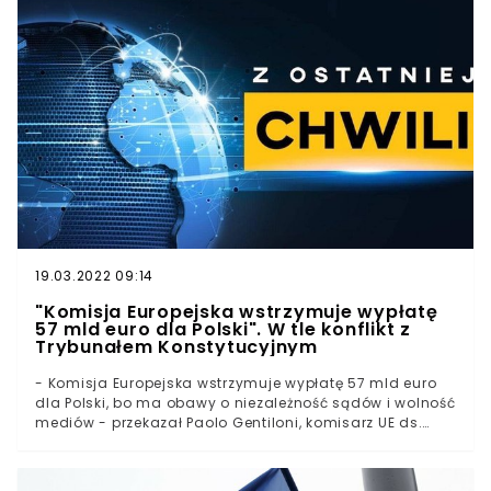
niektórych partii lodów Milka poinformowano w
komunikacie zamieszczonym na oficjalnej stronie firmy
Froneri. Wykryto w nich substancję, której obecność w
żywności jest nielegalna na terenie Unii Europejskiej.Jak
zaznaczono, obecność tlenku etylenu (ETO) zauważono
w jednej z substancji stabilizujących, pochodzącej od
dostawcy spółki. Jego stężenie było wyższe od
dozwolonego przez unijne normy.
19.03.2022 09:14
"Komisja Europejska wstrzymuje wypłatę
57 mld euro dla Polski". W tle konflikt z
Trybunałem Konstytucyjnym
- Komisja Europejska wstrzymuje wypłatę 57 mld euro
dla Polski, bo ma obawy o niezależność sądów i wolność
mediów - przekazał Paolo Gentiloni, komisarz UE ds.
gospodarczych. - Sądy nie mogą orzekać jak chcą bo
„zabierzemy Wam kasę” - stwierdził Patryk Jaki po
decyzji KE.Polska nie otrzyma na razie 57 mld euro z Unii