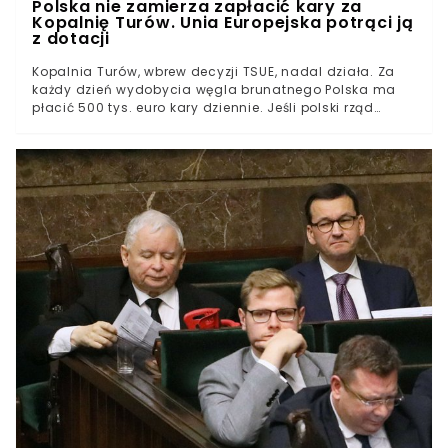
Polska nie zamierza zapłacić kary za
Kopalnię Turów. Unia Europejska potrąci ją
z dotacji
Kopalnia Turów, wbrew decyzji TSUE, nadal działa. Za
każdy dzień wydobycia węgla brunatnego Polska ma
płacić 500 tys. euro kary dziennie. Jeśli polski rząd
będzie uchylał się od płatności, to Unia Europejska
potrąci ją z dotacji.