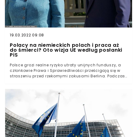
19.03.2022 09:08
Polacy na niemieckich polach i praca aż
do śmierci? Oto wizja UE według posłanki
PiS
Polsce grozi realne ryzyko utraty unijnych funduszy, a
członkowie Prawa i Sprawiedliwości prześcigają się w
straszeniu przed rzekomymi zakusami Berlina. Podczas
gdy TSUE ma rozpatrzyć wniosek KE o wstrzymaniu
środków, rekordy popularności bije wpis posłanki
Kwiecień, w którym ta ostrzega przed "niemieckim
planem".Polska nadal oczekuje na zielone światło od
Komisji Europejskiej w sprawie akceptacji Krajowego
Planu Odbudowy. KE wielokrotnie podkreślała, że
uważnie przygląda się sprawie nadrzędności prawa
unijnego nad polskim.Przypomnijmy, że 2 września
Bruksela wstrzymała wypłatę 57 mld euro dla naszego
kraju. KE wystąpiła też do TSUE o nałożenie na Warszawę
kary za dalsze działanie Izby Dyscyplinarnej Sądu