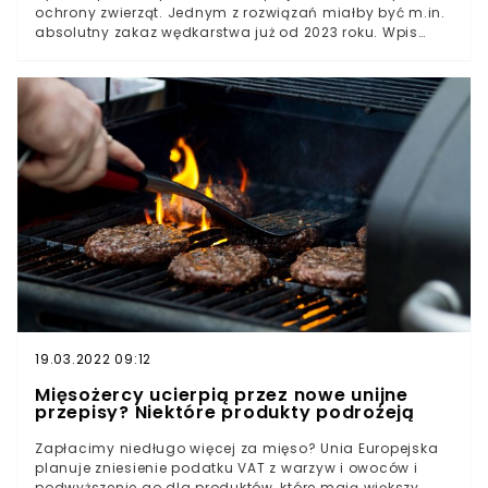
ochrony zwierząt. Jednym z rozwiązań miałby być m.in.
absolutny zakaz wędkarstwa już od 2023 roku. Wpis
wywołał ogromne poruszenie w sieci.Znana z dość
kontrowersyjnych, bo skrajnie lewicowych pomysłów
europarlamentarzystka opublikowała w mediach
społecznościowych postulaty składające się na tzw.
nową piątkę dla zwierząt. Część postulatów Sylwii
Spurek doprowadziła do wzmożonej dyskusji w
przestrzeni publicznej. Najszerzej omawiana jest
proponowana przez polityczkę delegalizacja
wędkarstwa już od 2023 roku.
19.03.2022 09:12
Mięsożercy ucierpią przez nowe unijne
przepisy? Niektóre produkty podrożeją
Zapłacimy niedługo więcej za mięso? Unia Europejska
planuje zniesienie podatku VAT z warzyw i owoców i
podwyższenie go dla produktów, które mają większy