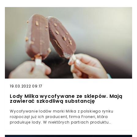
19.03.2022 09:17
Lody Milka wycofywane ze sklepów. Mają
zawierać szkodliwą substancję
Wycofywanie lodów marki Milka z polskiego rynku
rozpoczął już ich producent, firma Froneri, która
produkuje lody. W niektórych partiach produktu
stwierdzono zbyt wysokie stężenie tlenku etylenu (ETO).
Substancja jest szkodliwa dla zdrowia.O wycofaniu