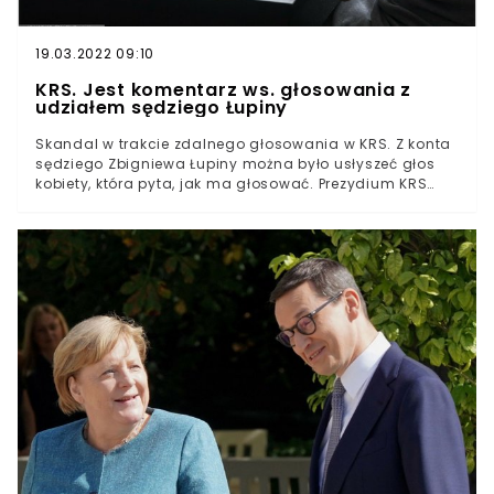
19.03.2022 09:10
KRS. Jest komentarz ws. głosowania z
udziałem sędziego Łupiny
Skandal w trakcie zdalnego głosowania w KRS. Z konta
sędziego Zbigniewa Łupiny można było usłyszeć głos
kobiety, która pyta, jak ma głosować. Prezydium KRS
wyciągnęło dość lakoniczne wnioski z tej sprawy.