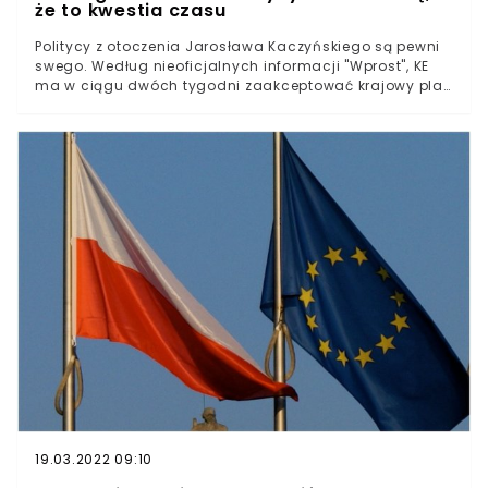
że to kwestia czasu
Politycy z otoczenia Jarosława Kaczyńskiego są pewni
swego. Według nieoficjalnych informacji "Wprost", KE
ma w ciągu dwóch tygodni zaakceptować krajowy plan
odbudowy, a do Polski popłyną pierwsze miliardy
złotych. Zaledwie kilka dni temu wiceminister Waldemar
Buda twierdził, że nie wie, kiedy nastąpi akceptacja
planu.
19.03.2022 09:10