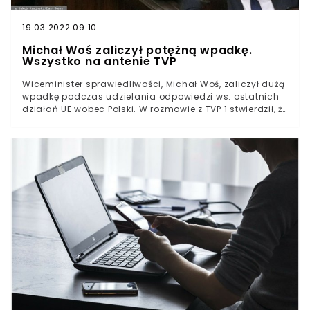
19.03.2022 09:10
Michał Woś zaliczył potężną wpadkę.
Wszystko na antenie TVP
Wiceminister sprawiedliwości, Michał Woś, zaliczył dużą
wpadkę podczas udzielania odpowiedzi ws. ostatnich
działań UE wobec Polski. W rozmowie z TVP 1 stwierdził, że
Unia obchodzi się z Polską jak z "batustanem".Czym w
jego mniemaniu jest "batustan", tego jednak nie
wyjaśnił. Być może chodziło mu o podobne słowo. Czy
zostałoby ono jednak użyte w dobrym kontekście?