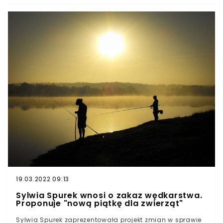
wstrzymane?RMF FM ustaliło, że cztery kraje Unii
Europejskiej są za wstrzymaniem wypłat z unijnej kasy
dla Polski. Zgodnie z ustaleniami chodzi o Austrię,
Danię, Holandię i Szwecję.
19.03.2022 09:13
Sylwia Spurek wnosi o zakaz wędkarstwa.
Proponuje "nową piątkę dla zwierząt"
Sylwia Spurek zaprezentowała projekt zmian w sprawie