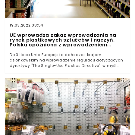
19.03.2022 08:54
UE wprowadza zakaz wprowadzania na
rynek plastikowych sztućców i naczyń.
Polska opóźniona z wprowadzeniem
regulacji
Do 3 lipca Unia Europejska dała czas krajom
członkowskim na wprowadzenie regulacji dotyczących
dyrektywy "The Single-Use Plastics Directive", w myśl
której wprowadzany jest zakaz sprzedaży m.in.
plastikowych naczyń, sztućców, czy patyczków
higienicznych. Polska nie zdążyła wprowadzić
odpowiednich uregulowań prawnych. Już wkrótce
podczas grillowania zmuszeni będziemy użyć naczyń
wykonanych z materiałów biodegradowalnych. Koniec
z plastikiem w UE Na terenie Unii Europejskiej z dniem 1
lipca weszła w życie dyrektywa "The Single-Use Plastics
Directive". UE dała krajom członkowskim czas do 3 lipca,
by na ich terenie wprowadzić odpowiednie regulacje.
Chodzi o całkowity zakaz wprowadzania na rynek wielu
popularnych produktów wykonanych z plastiku. Mowa