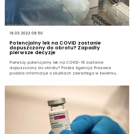
19.03.2022 08:50
Potencjalny lek na COVID zostanie
dopuszczony do obrotu? Zapadły
pierwsze decyzje
Pierwszy potencjalny lek na COVID-19 zostanie
dopuszczony do obrotu? Polska Agencja Prasowa
podała informacje o skutkach zawartego w kwietniu
porozumienia między firmami Regeneron i Roche a
władzami Unii Europejskiej. Ostateczny głos w sprawie
ma Europejska Agencja Leków. Potencjalny lek
wspierający walkę z koronawirusem został opracowany
i wyprodukowany przez amerykańską firmę Regeneron
oraz firmę farmaceutyczną Roche. Z informacji Polskiej
Agencji Prasowej wynika, że Komisja Europejska będzie
dążyła to stworzenia protfolio dla leków na COVID-
19.Warto zaznaczyć, że już wypracowano porozumienie i
podpisano umowę na 55 tysięcy dawek preparatu.
Jeszcze w kwietniu agencja Reuters informowała o