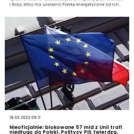
i Rosji, który ma uzależnić Polskę energetycznie od ich
wpływów. Skrytykował również unijną politykę
ekologiczną. - Spór o Turów trzeba widzieć w szerszym
kontekście wojny o energetykę, która odbywa się w
Europie - mówił minister w rozmowie z Krzysztofem
Ziemcem.
19.03.2022 09:11
Nieoficjalnie: blokowane 57 mld z Unii trafi
niedługo do Polski. Politycy PiS twierdzą,