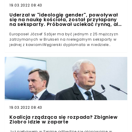
19.03.2022 08:43
Uderzał w "ideologię gender", powoływał
się na naukę kościoła, został przyłapany
na seksparty. Próbował uciekać rynną, ale
brukselska policja go zatrzymała
Europoseł József Szájer ma być jednym z 25 mężczyzn
zatrzymanych w Brukseli na nielegalnym seksparty w
jednej z kawiarniWęgierski dyplomata w niedziele
zrezygnował z mandatu w Parlamencie
EuropejskimDyplomaci ukarani zostali za łamanie
obowiązujących przepisów pandemicznychAni
konserwatywny polityk, ani Victor Orbán nie udzielili
jeszcze oficjalnego komentarza w tej sprawieWszystkie
europejskie media piszą o skandalu, gdzie jedną z
głównych ról odgrywa konserwatywny węgierski
europoseł József Szájer. Polityk słynący z krytyki
"ideologii LGBT" został przyłapany przez brukselskie
służby na łamaniu obostrzeń pandemicznych podczas
seksparty, gdzie zatrzymanymi zostali tylko i wyłącznie
19.03.2022 08:43
mężczyźni. Znane są szczegóły policyjnej akcji.Okazuje
się, że kiedy jeszcze rok temu europoseł grzmiał o
Koalicja rządząca się rozpada? Zbigniew
konieczności obrony chrześcijańskiej Europy przed
Ziobro idzie w zaparte
"zgniłym Zachodem" nie wiedział, że dość szybko jego
druga twarz oraz podwójne standardy wyjdą na jaw.
Już niebawem w Sejmie odbędzie się głosowanie w