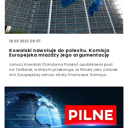
Najwyższego. Kwota? Nawet 1 milion euro dziennie.
19.03.2022 09:07
Kowalski nawołuje do polexitu. Komisja
Europejska miażdży jego argumentację
Janusz Kowalski (Solidarna Polska) opublikował post
na Twitterze, w którym przekonuje, że Polska jako członek
Unii Europejskiej odnosi straty finansowe. Komisja
Europejska niezwłocznie zareagowała na jego wpis.