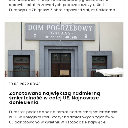
Trudno uwierzyć, że te dwie tak różne twarze Józsefa
sprawie ustaleń zawartych podczas szczytu Unii
Szájera mogą bez przeszkód obok siebie koegzystować.
EuropejskiejZbigniew Ziobro zapowiedział, że Solidarna
Polska nie zamierza w tej kwestii poprzeć Prawa i
SprawiedliwościDecyzja ministra sprawiedliwości może
doprowadzić do rozłamu w Zjednoczonej PrawicyDalsze
istnienie Zjednoczonej Prawicy w obecnej formie wisi na
włosku. Zbigniew Ziobro nie zamierza ustąpić w swoich
poglądach na temat postanowień na szczycie UE.
19.03.2022 08:43
Zanotowano największą nadmierną
śmiertelność w całej UE. Najnowsze
doniesienia
Eurostat podał dane na temat nadmiernej śmiertelności
w UE w ubiegłym rokuSzczyt nadmiarowych zgonów w
UE odnotowano w kwietniuW listopadzie najwięcej
nadmiarowych zgonów wystąpiło w PolsceZmarło