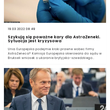
porozumieniu między koncernem a Unią, jednak
wówczas nie podawano szczegółów.
19.03.2022 08:49
Szykują się poważne kary dla AstraZeneki.
Sytuacja jest kryzysowa
Unia Europejska podejmie kroki prawne wobec firmy
AstraZeneca? Komisja Europejska skierowała do sądu w
Brukseli wniosek o ukaranie brytyjsko-szwedzkiego
koncernu w związku z niewywiązywaniem się z umowy.
Konflikt dotyczy liczby dostarczanych do krajów
członkowskich dawek szczepionki. Pojawiają się zarzuty,
że AstraZeneca rezygnuje z dostaw do UE, by móc
dotrzymywać umów z krajami poza
wspólnotą.Niedawno Michał Dworczyk poinformował, że
do Polski trafi mniej szczepionek AstraZeneca, niż
zakładano. Okazuje się, że to nie pierwszy taki
przypadek.Sytuacja stała się tak kłopotliwa, że Unia
Europejska zdecydowała się na wyciągnięcie względem
firmy AstraZeneca konsekwencji. Do sądu w Brukseli