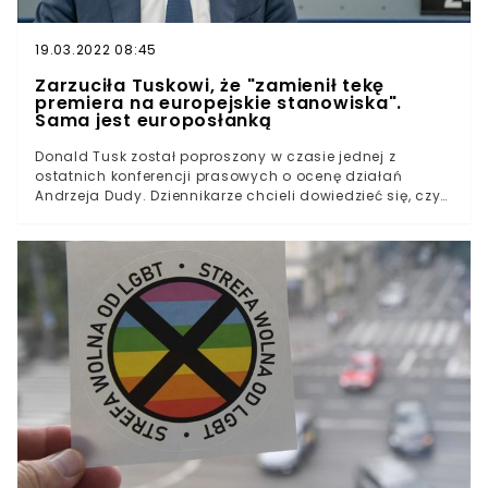
trafił wniosek o ukaranie brytyjsko-szwedzkiego
koncernu karą pieniężną.
19.03.2022 08:45
Zarzuciła Tuskowi, że "zamienił tekę
premiera na europejskie stanowiska".
Sama jest europosłanką
Donald Tusk został poproszony w czasie jednej z
ostatnich konferencji prasowych o ocenę działań
Andrzeja Dudy. Dziennikarze chcieli dowiedzieć się, czy
prezydent powinien jego zdaniem przeciwstawić się
przekazaniu głośnych 2 mld zł Telewizji Polskiej. W
odpowiedzi były premier powiedział, iż sądzi, że głowa
państwa "nie ma charakteru, który skłoniłby go do tego,
żeby zawetować".- Zresztą do tej pory nigdy mu nawet
do głowy chyba nie przyszło, żeby przeciwstawić się
prezesowi Kaczyńskiemu, nie widzę powodu, dla którego
miałby teraz stać się mężczyzną - powiedział także
Donald Tusk.