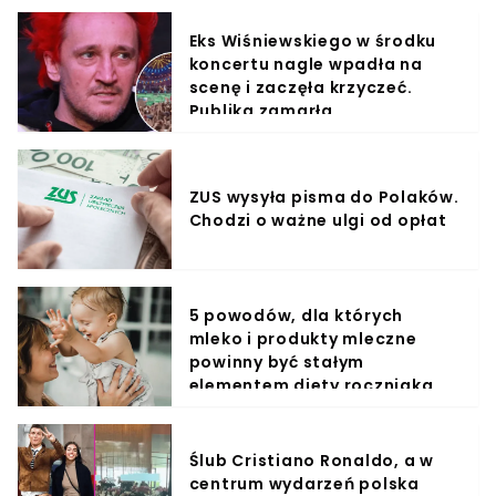
Eks Wiśniewskiego w środku
koncertu nagle wpadła na
scenę i zaczęła krzyczeć.
Publika zamarła
ZUS wysyła pisma do Polaków.
Chodzi o ważne ulgi od opłat
5 powodów, dla których
mleko i produkty mleczne
powinny być stałym
elementem diety roczniaka
Ślub Cristiano Ronaldo, a w
centrum wydarzeń polska