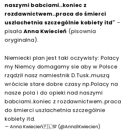
naszymi babciami..koniec z
rozdawnictwem..praca do śmierci
uszlachetnia szczególnie kobiety itd"
–
pisała
Anna Kwiecień
(pisownia
oryginalna).
Niemiecki plan jest taki oczywisty: Polacy
my Niemcy domagamy sie aby w Polsce
rządził nasz namiestnik D.Tusk..muszą
wrócicie stare dobre czasy np.Polacy na
nasze pola i do opieki nad naszymi
babciami..koniec z rozdawnictwem..praca
do śmierci uszlachetnia szczególnie
kobiety itd.
— Anna Kwiecień🇵🇱💯 (@Anna1Kwiecien)