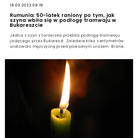
19.03.2022 09:19
Rumunia: 50-latek raniony po tym, jak
szyna wbiła się w podłogę tramwaju w
Bukareszcie
Jedna z szyn z torowiska przebiła podłogę tramwaju
jadącego przez Bukareszt. Zaledwie kilka centymetrów
uratowało mężczyznę przed poważnym urazem. Brane
są pod uwagę dwa scenariusze dotyczące przyczyn
niebezpiecznego zdarzenia.W Bukareszcie doszło do
niebezpiecznego wypadku. Kilka centymetrów od 50-
latka podłoga przebita została przez szynę.Gruby kawał
metalu z łatwością pokonał warstwy podwozia
tramwaju. Zdjęcia opublikowane w sieci pokazują, jak
blisko było od tragedii.