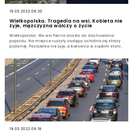
19.03.2022 09:20
Wielkopolska. Tragedia na wsi. Kobieta nie
żyje, mężczyzna walczy o życie
Wielkopolska. We wsi Pecna doszło do dachowania
pojazdu. Na miejsce ruszyły zastępy ochotniczej straży
pożarnej. Pasażerka nie żyje, a kierowca w ciężkim stanie
trafił do szpitala. Wypadek w Pecnie miał miejsce 6
czerwca tuż przed 5 rano. Jak informuje OSP zgłoszenie
wpłynęło dokładnie o 04:57. Okazało się, że we wsi w
powiecie poznańskim doszło do dachowania pojazdu
osobowego.
19.03.2022 09:19