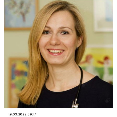
kierowca wyszedł z wypadku bez szwanku. Do
niecodziennej sytuacji doszło w Norwegii.Do zdarzenia
doszło w czwartek. Nikt nie ukrywa, że w tym
stwierdzenie, iż od tragedii dzielił 41-latka dosłownie
włos: nie jest nadużyciem.
19.03.2022 09:17