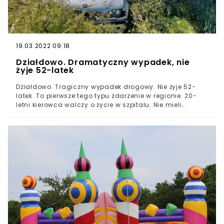
19.03.2022 09:18
Działdowo. Dramatyczny wypadek, nie
żyje 52-latek
Działdowo. Tragiczny wypadek drogowy. Nie żyje 52-
latek. To pierwsze tego typu zdarzenie w regionie. 20-
letni kierowca walczy o życie w szpitalu. Nie mieli
żadnych szans na uniknięcie zderzenia.Jak informuje
policja z Działdowa, do zdarzenia doszło 29 czerwca po
godzinie 13:00. Na terenie powiatu, a konkretnie, na
drodze nr 1304N doszło do incydentu z udziałem 20-
letniego kierowcy BMW.Na trasie między Wierzbowem a
Burszem 20-latek nagle zjechał z drogi i uderzył prosto
w drzewo. Wciąż nie ustalono przyczyn, dla których
mężczyzna stracił panowanie nad pojazdem.