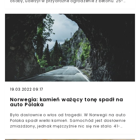
osoby, uderzył w przydrożne ogrodzenie z betonu. 25-
letni kierowca auta zginął na miejscu.Informacja o
śmiertelnym wypadku trafiła do policjantów z Komendy
Wojewódzkiej Policji w Wejherowie tuż po godzinie 4:00
we wtorek 27 lipca.– Do zdarzenia doszło na ul.
Gdańskiej w Karczemkach na Kaszubach – przekazali
wejherowscy policjanci.
19.03.2022 09:17
Norwegia: kamień ważący tonę spadł na
auto Polaka
Było dosłownie o włos od tragedii. W Norwegii na auto
Polaka spadł wielki kamień. Samochód jest dosłownie
zmiażdżony, jednak mężczyźnie nic się nie stało. 41-
latek ma swoją teorię w tej sprawie.Patrząc na fotografię
doszczętnie zgniecionego auta trudno uwierzyć, że jego