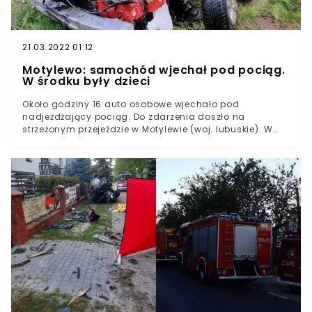
21.03.2022 01:12
Motylewo: samochód wjechał pod pociąg.
W środku były dzieci
Około godziny 16 auto osobowe wjechało pod
nadjeżdżający pociąg. Do zdarzenia doszło na
strzeżonym przejeździe w Motylewie (woj. lubuskie). W
pojeździe znajdowało się dwoje dzieci.- Samochód
osobowy wjechał pod pociąg pasażerski na przejeździe
kolejowym na drodze prowadzącej z Nowin Wielkich do
Motylewa - przekazał mł. ogn. Karol Brzozowski z
Komendy Miejskiej Państwowej Straży Pożarnej w
Gorzowie.