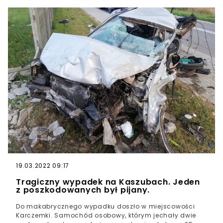
miejscu pracują jeszcze służby, a medycy opiekują się
osobami poszkodowanymi. Pewne jest, że aż 10 osób
jadącym autobusem nie żyje.Wypadek autokaru w
Chorwacji okazał się tragiczny w skutkach. Celem
podróży była Prsztinia w Kosowie.W sieci pojawiły się
zdjęcia i nagranie z miejsca wypadku. Pokazują one, że
skala zniszczeń pojazdu jest ogromna. Wciąż nie jest
jeszcze jasne, dlaczego doszło do zdarzenia.
19.03.2022 09:17
Tragiczny wypadek na Kaszubach. Jeden
z poszkodowanych był pijany.
Do makabrycznego wypadku doszło w miejscowości
Karczemki. Samochód osobowy, którym jechały dwie