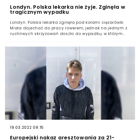
Londyn. Polska lekarka nie żyje. Zginęła w
tragicznym wypadku
Londyn. Polska lekarka zginęła pod kołami ciężarówki.
Miała dojechać do pracy rowerem, jednak na jednym z
ruchliwych skrzyżowań doszło do wypadku, w którym
zginęła, mimo udzielenia jej pierwszej pomocy. Sprawę
wyjaśnia londyńska policja. Kondolencje rodzinie złożył
burmistrz Londynu, Sadiq Khan.
19.03.2022 09:15
Europejski nakaz aresztowania za 21-