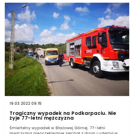
zablokowana.Według wstępnych ustaleń służb kierujący
wypadku w Witkowicach Górnych?
pojazdem osobowym nie zachował odpowiedniej
odległości od cysterny przewożącej tlen. Osobówka
wbiła się pod ciężarówkę.Służby informują o
występującym na trasie zagrożeniu wybuchu cysterny.
19.03.2022 09:15
Tragiczny wypadek na Podkarpaciu. Nie
żyje 77-letni mężczyzna
Śmiertelny wypadek w Błażowej Górnej. 77-letni
mężczyzna nieoczekiwanie zjechał z drogi i uderzył w