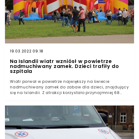
19.03.2022 09:18
Na Islandii wiatr wzniósł w powietrze
nadmuchiwany zamek. Dzieci trafiły do
szpitala
Wiatr porwał w powietrze największy na świecie
nadmuchiwany zamek do zabaw dla dzieci, znajdujący
się na Islandii. Z atrakcji korzystało przynajmniej 68
dzieci. 10 z nich zostało rannych. Zarządca atrakcji
przyznał, że gdyby wiedział, co może się przydarzyć,
nigdy nie zdecydowałby się na otwarcie zamku.
Wypadek podczas dziecięcej zabawyDo zdarzenia
doszło w czwartek w Akureyri w północnej Islandii. W
mieście rozstawiony był największy na świecie
nadmuchiwany zamek o powierzchni 1600 m2. Atrakcja
przyciągnęła na miejsce setki rodziców i ich pociech. W