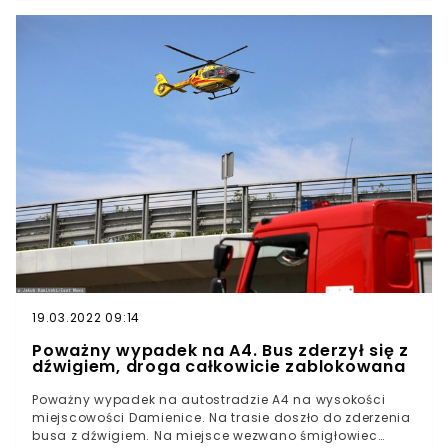
podwórku.- Około godziny 20:20 dyżurny łomżyńskiej
jednostki otrzymał zgłoszenie, że w miejscowości
Grzymały Szczepankowskie ładowarka przejechała po
dziecku, które jest przytomne - przekazała rzeczniczka
policji w Łomży.Jak przekazuje Radio Białystok, transport
dziewczynki do szpitala śmigłowcem LPR był
niemożliwy. Pierwotny plan ratowników zmienił się z racji
złych warunków atmosferycznych.
19.03.2022 09:14
Poważny wypadek na A4. Bus zderzył się z
dźwigiem, droga całkowicie zablokowana
Poważny wypadek na autostradzie A4 na wysokości
miejscowości Damienice. Na trasie doszło do zderzenia
busa z dźwigiem. Na miejsce wezwano śmigłowiec