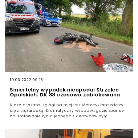
19.03.2022 09:18
Śmiertelny wypadek nieopodal Strzelec
Opolskich. DK 88 czasowo zablokowana
Nie miał szans, zginął na miejscu. Motocyklista zderzył
się z ciężarówką. Dramatyczny wypadek, gdzie szanse
na uratowanie życia jednego z kierowców były
dosłownie bliskie zera.Śmiertelny wypadek na drodze
krajowej w woj. opolskim. W czwartek późnym
wieczorem doszło do zderzenia motocyklisty z