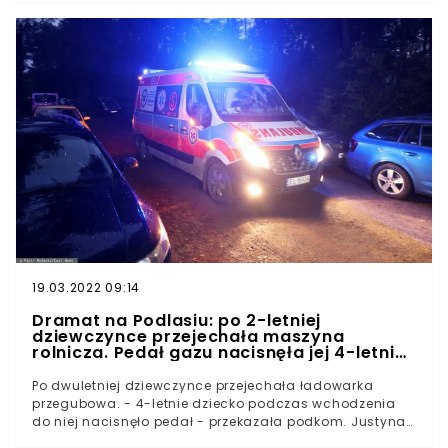
zakończył się tragicznie na drodze z Kolbuszowa do
Niwiska w woj. podkarpackim. Około godziny 8 rano w
Trześni służby wezwane zostały do audi, w którego
środku siedział 23-letni kierowca. - Kolbuszowscy
policjanci wyjaśniają okoliczności wypadku -
przekazuje podkarpacka policja.
19.03.2022 09:14
Dramat na Podlasiu: po 2-letniej
dziewczynce przejechała maszyna
rolnicza. Pedał gazu nacisnęła jej 4-letnia
siostra
Po dwuletniej dziewczynce przejechała ładowarka
przegubowa. - 4-letnie dziecko podczas wchodzenia
do niej nacisnęło pedał - przekazała podkom. Justyna
Janowska z łomżyńskiej policji. Siostry bawiły się na