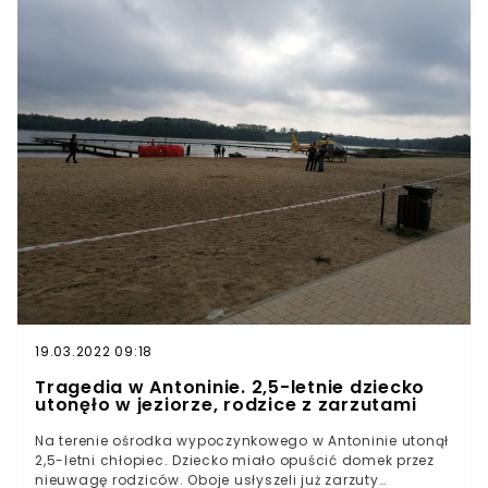
spotkać się z Łukaszem Podolskim. Zmarł po wyjściu z
pociągu PKP zakończyło się bez poszkodowanych. Co
klubu. Nie żyje Stanisław SętkowskiPoszli popływać, już
zdarzyło się o 4:29 na torowisku w Czerwionce?
nie wrócili. Tragedia na jeziorze, dwóch nastolatków nie
żyjeźródło: wtv.pl, slaska.policja.gov.pl zdjęcie główne:
slaska.policja.gov.pl
19.03.2022 09:18
Tragedia w Antoninie. 2,5-letnie dziecko
utonęło w jeziorze, rodzice z zarzutami
Na terenie ośrodka wypoczynkowego w Antoninie utonął
2,5-letni chłopiec. Dziecko miało opuścić domek przez
nieuwagę rodziców. Oboje usłyszeli już zarzuty