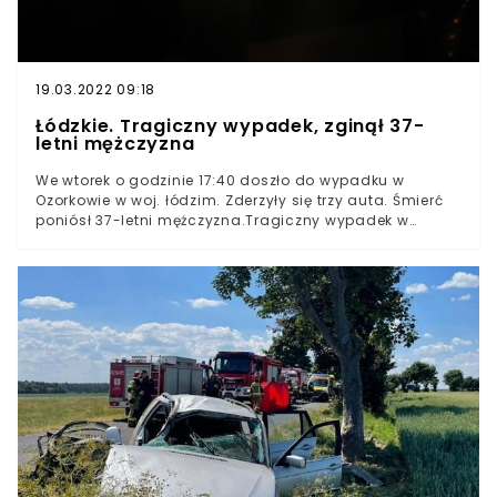
19.03.2022 09:18
Łódzkie. Tragiczny wypadek, zginął 37-
letni mężczyzna
We wtorek o godzinie 17:40 doszło do wypadku w
Ozorkowie w woj. łódzim. Zderzyły się trzy auta. Śmierć
poniósł 37-letni mężczyzna.Tragiczny wypadek w
Ozorkowie przy ulicy Łęczyckiej. We wtorek, 29 czerwca
doszło do zderzenia 3 pojazdów.Nie obyło się bez ofiar
śmiertelnych. Służby podały, że zmarł 37-letni kierowca
jednego z aut. Doszło do tego, gdy inny kierowca
próbował uniknąć zderzenia.