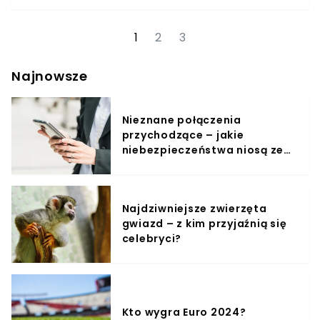
LPR.Do zdarzenia doszło na 452 kilometrze autostrady
A4, w kierunku Krakowa. Według wstępnych ustaleń w
wyniku wypadku jedna z osób została zakleszczona w
1
2
3
pojeździe.– Zgłoszenie o zdarzeniu otrzymaliśmy o
godzinie 10:10. Doszło do zderzenia busa, który uderzył w
dźwig. Na miejsce wysłano trzy zastępy z JRG Bochnia –
Najnowsze
poinformował w rozmowie z redakcją wtv.pl st. kpt.
Tomasz Górka ze Straży Pożarnej w Bochni.
Nieznane połączenia
przychodzące – jakie
niebezpieczeństwa niosą ze
sobą?
Najdziwniejsze zwierzęta
gwiazd – z kim przyjaźnią się
celebryci?
Kto wygra Euro 2024?