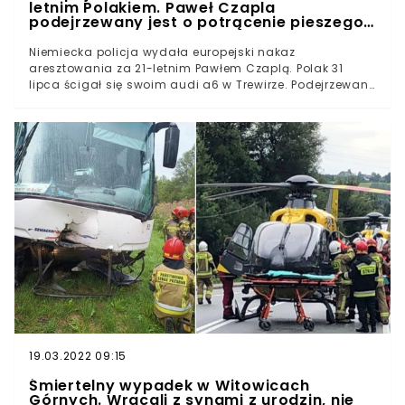
letnim Polakiem. Paweł Czapla
podejrzewany jest o potrącenie pieszego
w Niemczech
Niemiecka policja wydała europejski nakaz
aresztowania za 21-letnim Pawłem Czaplą. Polak 31
lipca ścigał się swoim audi a6 w Trewirze. Podejrzewany
jest o potrącenie pieszego i ucieczkę z miejsca
zdarzenia. Mężczyzna uderzony przez auto znajduje się
w szpitalu w stanie krytycznym.Potrącenie i ucieczka z
miejsca wypadku. To podejrzenia, jakie w kierunku do
21-letniego Polaka kieruje niemiecka policja. W sobotę 31
lipca Paweł Czapla miał brać udział w nielegalnym
wyścigu ulicznym. Funkcjonariusze podają, że około
godziny 21:25 audi a6 potrąciło pieszego
przechodzącego przez jezdnię. Za kierownicą siedzieć
miał właśnie 21-latek z Polski.
19.03.2022 09:15
Śmiertelny wypadek w Witowicach
Górnych. Wracali z synami z urodzin, nie