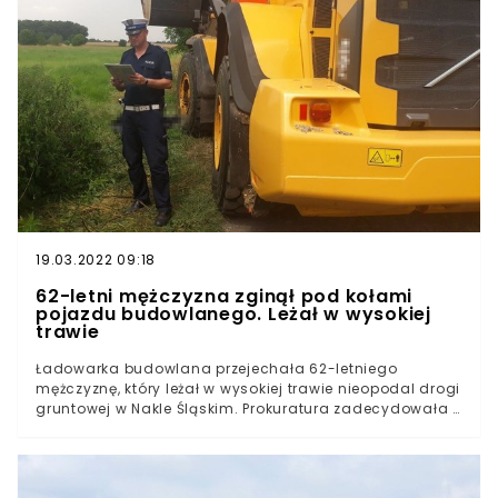
samochodem ciężarowym.
19.03.2022 09:18
62-letni mężczyzna zginął pod kołami
pojazdu budowlanego. Leżał w wysokiej
trawie
Ładowarka budowlana przejechała 62-letniego
mężczyznę, który leżał w wysokiej trawie nieopodal drogi
gruntowej w Nakle Śląskim. Prokuratura zadecydowała o
zarządzeniu sekcji zwłok. Policja sprawdziła trzeźwość
kierowcy pojazdu budowlanego. Śmierć pod kołami
ładowarki Do tragicznego wydarzenia doszło w środę
przed południem. Policja z Tarnowskich Gór otrzymała