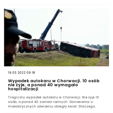
nieumyślnego spowodowania śmierci.Zgłoszenie o
dziecku unoszącym się na tafli jeziora Szperek trafiło do
strażaków z PSP w Ostrowie Wielkopolskim w czwartek 15
lipca we wczesnych godzinach porannych.Na teren
ośrodka wczasowego w miejscowości Antonin
rozdysponowano pięć zastępów Państwowej Straży
Pożarnej, dwa zastępy OSP, a także wykwalifikowaną
grupę Ratownictwa Wodno-Nurkowego z Konina.
19.03.2022 09:18
Wypadek autokaru w Chorwacji. 10 osób
nie żyje, a ponad 40 wymagało
hospitalizacji
Tragiczny wypadek autokaru w Chorwacji. Nie żyje 10
osób, a ponad 40 zostało rannych. Doniesienia o
makabrycznych zderzeniu obiegły świat. Dlaczego
autobus jadący z Niemiec znalazł się w rowie?Na