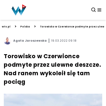
>
>
wtv.pl
Polska
Torowisko w Czerwionce podmyte przez ulewne
Agata Jaroszewska
19.03.2022 09:18
Torowisko w Czerwionce
podmyte przez ulewne deszcze.
Nad ranem wykoleił się tam
pociąg