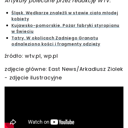
Artykuły polecane przez redakcję WTV:
Śląsk. Wędkarze znaleźli w stawie ciało młodej
kobiety
Kujawsko-pomorskie. Pożar fabryki styropianu
w Świeciu
Tatry. W okolicach Zadniego Granatu
odnaleziono kości i fragmenty odzieży
źródło: wtv.pl, wp.pl
zdjęcie główne: East News/Arkadiusz Ziolek
- zdjęcie ilustracyjne