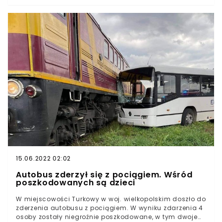
zniszczeniu.Niedzielny poranek w Trębaczowie w woj.
wielkopolskim okazał się tragiczny. Straż pożarna
wezwana została do wybuchu gazu w domu
wielorodzinnym.
15.06.2022 02:02
Autobus zderzył się z pociągiem. Wśród
poszkodowanych są dzieci
W miejscowości Turkowy w woj. wielkopolskim doszło do
zderzenia autobusu z pociągiem. W wyniku zdarzenia 4
osoby zostały niegroźnie poszkodowane, w tym dwoje