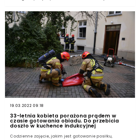
około godziny 22 we wsi Czacz w gminie Śmigiel doszło
do próby samobójczej. Akcja była trudna, gdyż
mężczyzna postanowił powiesić się na drzewie
rosnącym nad rzeką.Po zaalarmowaniu przez rodzinę
27-letniego mężczyzny wielkopolskie służby
natychmiast zjawiły się na miejscu. Ciało zwisało na
linie nad rzeką Samicą.Dalsza częśc artykułu pod
materiałem wideo.
19.03.2022 09:18
33-letnia kobieta porażona prądem w
czasie gotowania obiadu. Do przebicia
doszło w kuchence indukcyjnej
Codzienne zajęcie, jakim jest gotowanie posiłku,