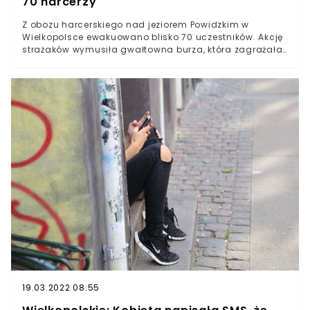
70 harcerzy
Z obozu harcerskiego nad jeziorem Powidzkim w
Wielkopolsce ewakuowano blisko 70 uczestników. Akcję
strażaków wymusiła gwałtowna burza, która zagrażała
harcerzom i ich opiekunom.Mundurowi ze straży
pożarnej w wielkopolskiej Słupcy ewakuowali
uczestników obozu harcerskiego w miejscowości Kierz
nad jeziorem Powidzkim.Powodem interwencji strażaków
była wichura, która tuż przed północą zaczęła
przechodzić przez region.
19.03.2022 08:55