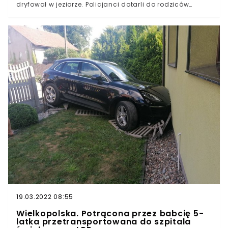
dryfował w jeziorze. Policjanci dotarli do rodziców
dziecka. Okazało się, że o ile ojciec był trzeźwy, u matki
wykryto promil alkoholu we krwi.Rodzina przyjechała na
miejsce, żeby wypocząć. Wyjazd zakończył się śmiercią.
19.03.2022 08:55
Wielkopolska. Potrącona przez babcię 5-
latka przetransportowana do szpitala