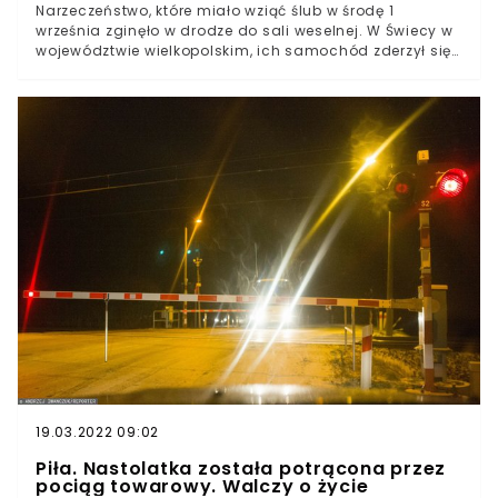
Narzeczeństwo, które miało wziąć ślub w środę 1
września zginęło w drodze do sali weselnej. W Świecy w
województwie wielkopolskim, ich samochód zderzył się
z ciężarówką. Niedoszli małżonkowie nie żyją. Wyjątkowa
tragedia na jednej z wielkopolskich dróg.
19.03.2022 09:02
Piła. Nastolatka została potrącona przez
pociąg towarowy. Walczy o życie