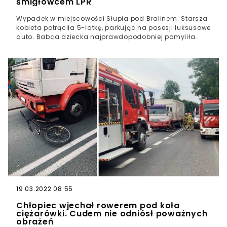
śmigłowcem LPR
Wypadek w miejscowości Słupia pod Bralinem. Starsza
kobieta potrąciła 5-latkę, parkując na posesji luksusowe
auto. Babca dziecka najprawdopodobniej pomyliła
pedał gazu z hamulcem. Dziewczynkę z obrażeniami
ciała przetransportowano do szpitala śmigłowcem
LPR.Zgłoszenie o wypadku w miejscowości Słupia
wpłynęła do dyżurnego straży pożarnej w Kępnie w
okolicy godziny 16:00 w sobotę 10 lipca.Na miejsce
wysłano zastępy z JRG Kępno, JRG Syców oraz OSP
Perzów.
19.03.2022 08:55
Chłopiec wjechał rowerem pod koła
ciężarówki. Cudem nie odniósł poważnych
obrażeń