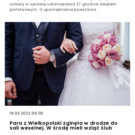
ustawy w sprawie ustanowienia 27 grudnia świętem
zwłokiNa Kaszubach odbywał się odstrzał dzików.
państwowym. O upamiętnienie powstania
Jeden z myśliwych postrzelił 14-latkaźródło: wtv.pl
wielkopolskiego zabiegały lokalne władze i instytucje.
Jednak ewentualne przyjęcie inicjatywy nie oznacza, że
Polacy zyskają kolejny dzień wolny od pracy.
19.03.2022 09:05
Para z Wielkopolski zginęła w drodze do
sali weselnej. W środę mieli wziąć ślub