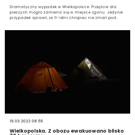
Dramatyczny wypadek w Wielkopolsce. Przejście dla
pieszych mogło zamienić się w miejsce zgonu. Jedynie
przypadek sprawił, że 11-letni chłopiec nie zmarł pod
kołami ciężarówki. W piątek po południu życie w
tragiczny sposób mogło się zakończyć życie 11-latka z
Wielkopolski. Chłopiec jechał na rowerze.Około godziny
17:30 służby otrzymały zgłoszenie na temat wypadku na
pasach dla pieszych. Do zdarzenia doszło we wsi
Szydłowo w powiecie pilskim w woj. wielkopolskim.
19.03.2022 08:55
Wielkopolska. Z obozu ewakuowano blisko