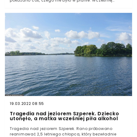
pokazano coś, czego nie było w planie. Wcześniej
przeciwnicy PiS wystawili za marszałek Sejmu
transparent "TVP ŁŻE".W sobotę miał miejsce kolejny
incydent w czasie wystąpienia Elżbiety Witek w terenie.
Polityczka PiS tym razem odwiedziała mieszkańców
Leszna (woj. wielkopolskie).Wszystko wskazuje na to, że
wcześniejsze wydarzenia zostały dokładnie
przeanalizowane nie tylko przez Elżbietę Witek, ale
również speców od wizerunku. Tym razem bowiem
marszałek Sejmu zareagowała zdecydowanie inaczej
niż poprzednio. Co pojawiło się za plecami polityczki w
sobotę?
19.03.2022 08:55
Tragedia nad jeziorem Szperek. Dziecko
utonęło, a matka wcześniej piła alkohol
Tragedia nad jeziorem Szperek. Rano próbowano
reanimować 2,5 letniego chłopca, który bezwładnie