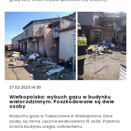
stosują się do komunikatu wydanego przez burmistrza.
Powodem tego stanu rzeczy jest awaria sieci
wodociągowej w niedalekim Kowalewie i drastyczne
zmniejszenie się rezerwy wody.Niecodzienne
zarządzenie w Pleszewie w woj. wielkopolskim. Lokalni
mieszkańcy mogą zostać ukarani w związku z
podlewaniem swoich ogródków.Na zachodzie kraju
temperatury w cieniu od kilku dni nie spadają poniżej 31
stopni w cieniu. To również ma wpływ na problemy z
wodą w Pleszewie.W piątek wieczorem jedna z firm
przeprowadzających prace ziemne w Kowalewie
uszkodziła sieć wodociągową. - Awaria nie została
zgłoszona do Zakładu Wodociągów i Kanalizacji -
przekazał w komunikacie Arkadiusz Ptak, burmistrz
Pleszewa.
27.02.2023 14:30
Wielkopolska: wybuch gazu w budynku
wielorodzinnym. Poszkodowane są dwie
osoby
Wybuchu gazu w Trębaczowie w Wielkopolsce. Dwie
osoby są ranne. Łącznie ewakuowano 15 osób. Przednia
ściana budynku uległa całkowitemu