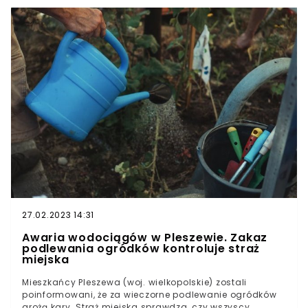
jeziorze dominickim. Niestety jeden z nich, 28-letni
mężczyzna, nigdy nie wyszedł na brzeg.Przez ponad
godzinę trwały poszukiwania młodego mężczyzny. Na
miejsce zgłoszenia wysłano specjalistyczną grupę
nurkową.
27.02.2023 14:31
Awaria wodociągów w Pleszewie. Zakaz
podlewania ogródków kontroluje straż
miejska
Mieszkańcy Pleszewa (woj. wielkopolskie) zostali
poinformowani, że za wieczorne podlewanie ogródków
grożą kary. Straż miejska sprawdza, czy wszyscy