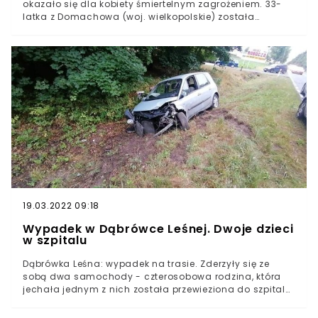
okazało się dla kobiety śmiertelnym zagrożeniem. 33-
latka z Domachowa (woj. wielkopolskie) została
porażona prądem z płyty indukcyjnej.Urządzenie, które
znajduje się w dużej ilości polskich domów, realnie
zagroziło życiu 33-letniej mieszkanki Domachowa w
gminie Krobia. Kobieta chciała ugotować jedzenie,
jednak na miejsce konieczne było wezwanie służb.Opis
sytuacji jest wstrząsający. Nieprzytomną kobietę
znalazła rodzina. To właśnie najbliżsi zaalarmowali
straż pożarną.
19.03.2022 09:18
Wypadek w Dąbrówce Leśnej. Dwoje dzieci
w szpitalu
Dąbrówka Leśna: wypadek na trasie. Zderzyły się ze
sobą dwa samochody - czterosobowa rodzina, która
jechała jednym z nich została przewieziona do szpitala.
Kierowca, który spowodował wypadek, wyszedł z niego
cało. Sprawę bada policja.