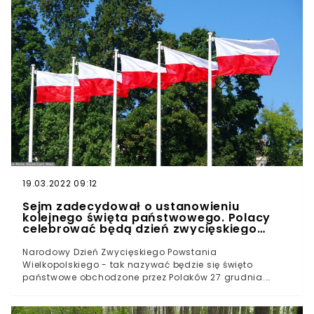
19.03.2022 09:12
Sejm zadecydował o ustanowieniu
kolejnego święta państwowego. Polacy
celebrować będą dzień zwycięskiego
powstania
Narodowy Dzień Zwycięskiego Powstania
Wielkopolskiego - tak nazywać będzie się święto
państwowe obchodzone przez Polaków 27 grudnia.
Sejm jednomyślnie uchwalił ustawę, o którą wnioskował
Andrzej Duda. Polacy świętować będą dzień wybuchu