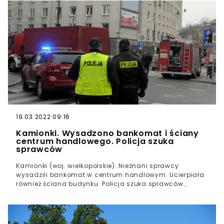
maju tego roku. Przypadek dokładnie opisała "Gazeta
Wyborcza".
19.03.2022 09:16
Kamionki. Wysadzono bankomat i ściany
centrum handlowego. Policja szuka
sprawców
Kamionki (woj. wielkopolskie). Nieznani sprawcy
wysadzili bankomat w centrum handlowym. Ucierpiała
również ściana budynku. Policja szuka sprawców
zdarzenia. To nie pierwsze teo typu zdarzenie w
wielkopolsce. "Łówców bankomatów" jest coraz więcej.