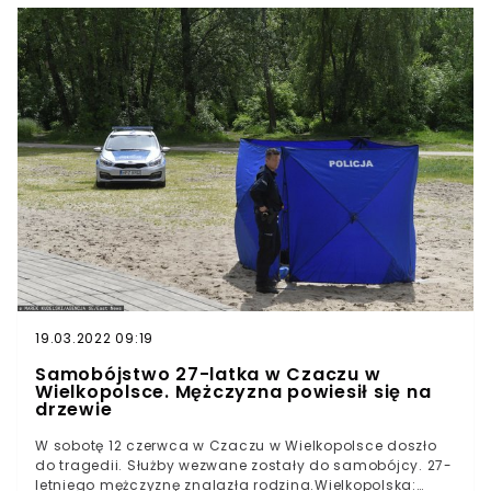
miasto jeździ, cały Poznań jeździ, likwiduje skutki
ulewnego deszczu - przekazuje wtv.pl rzecznik
poznańskiej straży st. kpt. Michał Kucierski.Poznań
znalazł się w zasięgu silnych burz. Straż ma w związku z
gwałtownymi wyładowaniami atmosferycznymi oraz
silnymi opadami deszczu mnóstwo pracy.Rzecznik KM
PSP st. kpt. Michał Kucierski wprost przyznaje, że zdarzeń
jest wyjątkowo dużo. - Mamy blisko 100 interwencji, nie
wiemy, w co ręce włożyć. Całe miasto jeździ, cały
Poznań jeździ - mówi dla wtv.pl strażak.Poznań.
pic.twitter.com/hRH59DaVGO— Jan Józefowski
(@jan_jozefowski) June 22, 2021
19.03.2022 09:19
Samobójstwo 27-latka w Czaczu w
Wielkopolsce. Mężczyzna powiesił się na
drzewie
W sobotę 12 czerwca w Czaczu w Wielkopolsce doszło
do tragedii. Służby wezwane zostały do samobójcy. 27-
letniego mężczyznę znalazła rodzina.Wielkopolska: