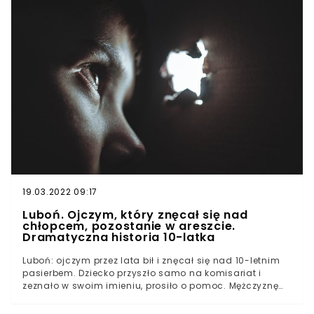
nie są znane przyczyny nagłej decyzji.
19.03.2022 09:17
Luboń. Ojczym, który znęcał się nad
chłopcem, pozostanie w areszcie.
Dramatyczna historia 10-latka
Luboń: ojczym przez lata bił i znęcał się nad 10-letnim
pasierbem. Dziecko przyszło samo na komisariat i
zeznało w swoim imieniu, prosiło o pomoc. Mężczyznę
aresztowano, a teraz jego pobyt za kratami przedłużono
do 25 października. Do zgłoszenia sprawy doszło w