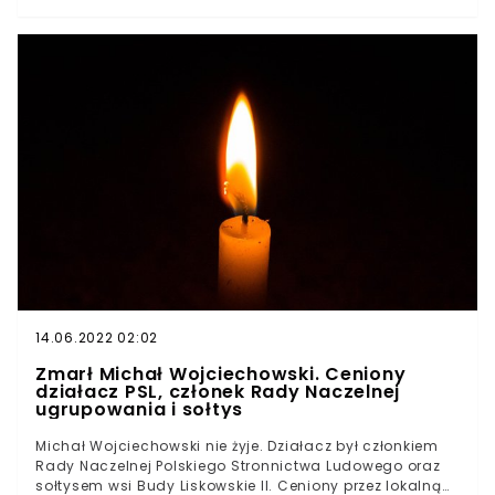
dzieci. Wstępne ustalenia wskazują, że autobus nie
zatrzymał się, mimo nakazującego to znaku, przed
przejazdem kolejowym. Sprawę badają policja i
prokuratura w Kępnie.
14.06.2022 02:02
Zmarł Michał Wojciechowski. Ceniony
działacz PSL, członek Rady Naczelnej
ugrupowania i sołtys
Michał Wojciechowski nie żyje. Działacz był członkiem
Rady Naczelnej Polskiego Stronnictwa Ludowego oraz
sołtysem wsi Budy Liskowskie II. Ceniony przez lokalną