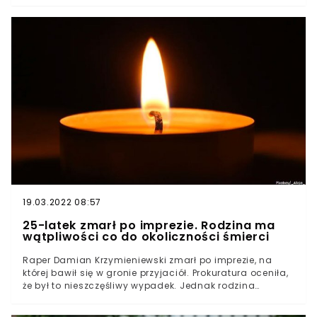
się świętem państwowym. Z każdym dniem poparcie
dla tego pomysłu rośnie.
19.03.2022 08:57
25-latek zmarł po imprezie. Rodzina ma
wątpliwości co do okoliczności śmierci
Raper Damian Krzymieniewski zmarł po imprezie, na
której bawił się w gronie przyjaciół. Prokuratura oceniła,
że był to nieszczęśliwy wypadek. Jednak rodzina
twierdzi, że 25-latek zmarł po zadaniu śmiertelnych
ciosów. Poszkodowany nie mógł liczyć na żadną