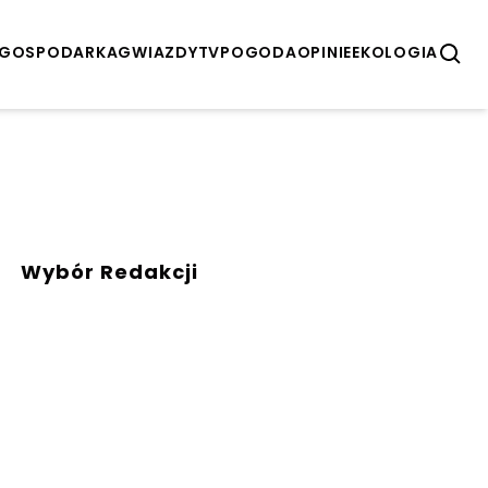
GOSPODARKA
GWIAZDY
TV
POGODA
OPINIE
EKOLOGIA
Wybór Redakcji