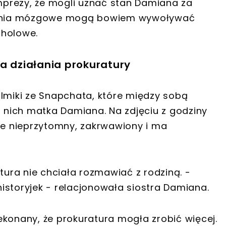
prezy, że mogli uznać stan Damiana za
ażenia mózgowe mogą bowiem wywoływać
oholowe.
a działania prokuratury
ilmiki ze Snapchata, które między sobą
o nich matka Damiana. Na zdjęciu z godziny
zce nieprzytomny, zakrwawiony i ma
ra nie chciała rozmawiać z rodziną. -
istoryjek - relacjonowała siostra Damiana.
ekonany, że prokuratura mogła zrobić więcej.