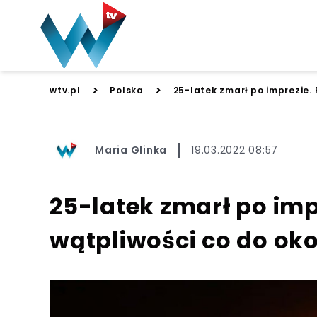
>
>
wtv.pl
Polska
25-latek zmarł po imprezie.
Maria Glinka
19.03.2022 08:57
25-latek zmarł po im
wątpliwości co do oko