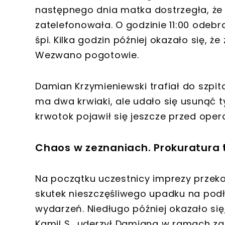
następnego dnia matka dostrzegła, ż
zatelefonowała. O godzinie 11:00 odebr
śpi. Kilka godzin później okazało się, 
Wezwano pogotowie.
Damian Krzymieniewski trafiał do szpital
ma dwa krwiaki, ale udało się usunąć tyl
krwotok pojawił się jeszcze przed ope
Chaos w zeznaniach. Prokuratura t
Na początku uczestnicy imprezy przek
skutek nieszczęśliwego upadku na podło
wydarzeń. Niedługo później okazało s
Kamil S., uderzył Damiana w ramach z