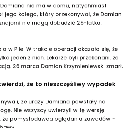
e Damiana nie ma w domu, natychmiast
ał jego kolega, który przekonywał, że Damian
że znajomi nie mogą dobudzić 25-latka.
a w Pile. W trakcie operacji okazało się, że
ko jeden z nich. Lekarze byli przekonani, że
racją. 26 marca Damian Krzymieniewski zmarł.
wierdzi, że to nieszczęśliwy wypadek
onywali, że urazy Damiana powstały na
gę. Nie wszyscy uwierzyli w tę wersję
ię, że pomysłodawca oglądania zawodów -
abawy.