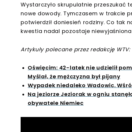
Wystarczyło skrupulatnie przeszukać t
nowe dowody. Tymczasem w trakcie pr
potwierdził doniesień rodziny. Co tak
kwestia nadal pozostaje niewyjaśniona
Artykuły polecane przez redakcję WTV:
Oświęcim: 42-latek nie udzielił po
Myślał, że mężczyzna był pijany
Wypadek niedaleko Wadowic. Wśród
Na jeziorze Jeziorak w ogniu stan
obywatele Niemiec