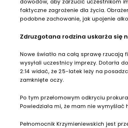
dowodów, aby zarzucić uczestnikom im
faktyczne zagrożenie dla życia. Obr
podobne zachowanie, jak upojenie alk
Zdruzgotana rodzina uskarża się n
Nowe światło na całą sprawę rzucają f
wysyłali uczestnicy imprezy. Dotarła d
2:14 widać, że 25-latek leży na posad
zamknięte oczy.
Po tym przełomowym odkryciu prokuratu
Powiedziała mi, że mam nie wymyślać h
Pełnomocnik Krzymieniewskich jest prz