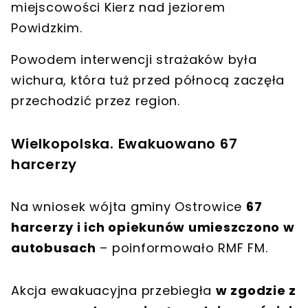
miejscowości Kierz
nad jeziorem
Powidzkim.
Powodem interwencji strażaków była
wichura, która tuż przed północą zaczęła
przechodzić przez region
.
Wielkopolska. Ewakuowano 67
harcerzy
Na wniosek wójta gminy Ostrowice
67
harcerzy i ich opiekunów umieszczono w
autobusach
– poinformowało RMF FM.
Akcja ewakuacyjna przebiegła
w zgodzie z