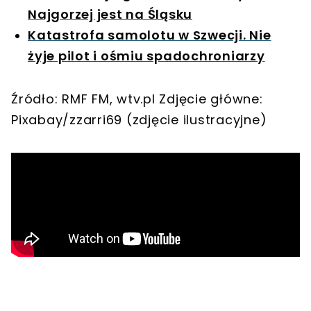
Najgorzej jest na Śląsku
Katastrofa samolotu w Szwecji. Nie
żyje pilot i ośmiu spadochroniarzy
Źródło: RMF FM, wtv.pl Zdjęcie główne:
Pixabay/zzarri69 (zdjęcie ilustracyjne)