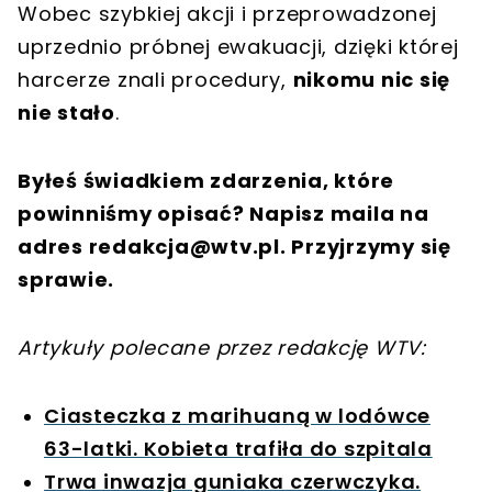
Wobec szybkiej akcji i przeprowadzonej
uprzednio próbnej ewakuacji, dzięki której
harcerze znali procedury,
nikomu nic się
nie stało
.
Byłeś świadkiem zdarzenia, które
powinniśmy opisać? Napisz maila na
adres
redakcja@wtv.pl
. Przyjrzymy się
sprawie.
Artykuły polecane przez redakcję WTV:
Ciasteczka z marihuaną w lodówce
63-latki. Kobieta trafiła do szpitala
Trwa inwazja guniaka czerwczyka.