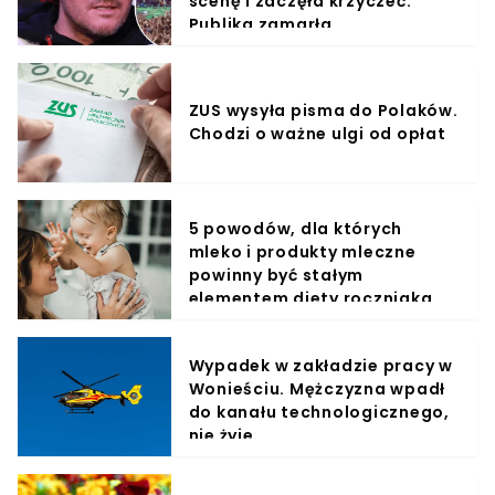
scenę i zaczęła krzyczeć.
Publika zamarła
ZUS wysyła pisma do Polaków.
Chodzi o ważne ulgi od opłat
5 powodów, dla których
mleko i produkty mleczne
powinny być stałym
elementem diety roczniaka
Wypadek w zakładzie pracy w
Wonieściu. Mężczyzna wpadł
do kanału technologicznego,
nie żyje