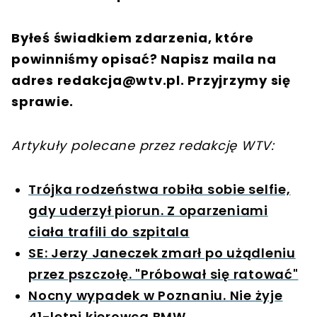
Byłeś świadkiem zdarzenia, które
powinniśmy opisać? Napisz maila na
adres
redakcja@wtv.pl
. Przyjrzymy się
sprawie.
Artykuły polecane przez redakcję WTV:
Trójka rodzeństwa robiła sobie selfie,
gdy uderzył piorun. Z oparzeniami
ciała trafili do szpitala
SE: Jerzy Janeczek zmarł po użądleniu
przez pszczołę. "Próbował się ratować"
Nocny wypadek w Poznaniu. Nie żyje
41-letni kierowca BMW