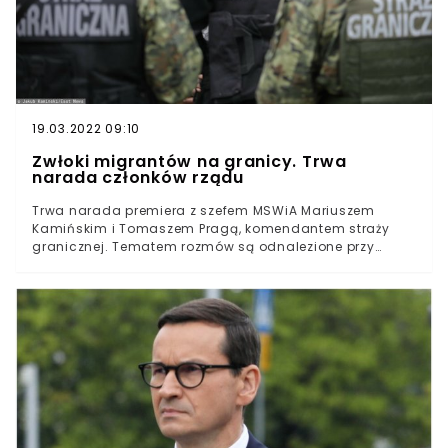
że 3 osoby, które przekroczyły polską granicę, na skutek
wprost.pl, wtv.pl
głównie hipotermii i wycieńczenia, zmarły.— Kancelaria
Premiera (@PremierRP) September 20, 2021
19.03.2022 09:10
Zwłoki migrantów na granicy. Trwa
narada członków rządu
Trwa narada premiera z szefem MSWiA Mariuszem
Kamińskim i Tomaszem Pragą, komendantem straży
granicznej. Tematem rozmów są odnalezione przy
polsko-białoruskiej granicy zwłoki kilkorga
migrantów.19 września w trzech różnych miejscach przy
granicy z Białorusią odnaleziono zwłoki migrantów.Po
polskiej stronie znaleziono ciała trzech osób. Według
wstępnych ustaleń ludzie ci zmarli z wychłodzenia.
Sprawę wyjaśniają służby oraz prokuratura.