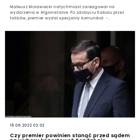
Mateusz Morawiecki natychmiast zareagował na
wydarzenia w Afganistanie. Po zdobyciu Kabulu przez
talibów, premier wydał specjalny komunikat. -
Dotrzymujemy swych sojuszniczych zobowiązań -
przekonywał.Tuż przed godziną 19:00 Prezes Rady
Ministrów wydał oświadczenie dotyczące wydania wiz
humanitarnych dla przebywających w Afganistanie
osób, które współpracowały z Polską.- W Święto Wojska
Polskiego nie zapominamy o sojusznikach, zwłaszcza
tych w największej potrzebie - przekonuje Mateusz
Morawiecki.
15.06.2022 02:02
Czy premier powinien stanąć przed sądem