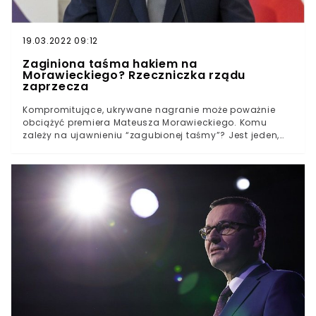
19.03.2022 09:12
Zaginiona taśma hakiem na
Morawieckiego? Rzeczniczka rządu
zaprzecza
Kompromitujące, ukrywane nagranie może poważnie
obciążyć premiera Mateusza Morawieckiego. Komu
zależy na ujawnieniu “zagubionej taśmy”? Jest jeden,
główny kandydat. Jednak rzeczniczka rządu zaprzecza
i przekonuje, że współpraca między politykami układa
się “bardzo dobrze”.