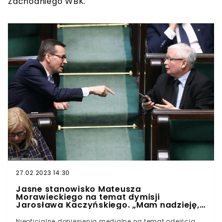
Zachodniego WBK.
27.02.2023 14:30
Jasne stanowisko Mateusza
Morawieckiego na temat dymisji
Jarosława Kaczyńskiego. „Mam nadzieję,
że to rzeczywiście są jedynie pogłoski”
Nieoficjalne doniesienia medialne na temat odejścia