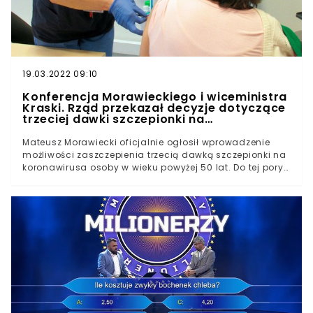
19.03.2022 09:10
Konferencja Morawieckiego i wiceministra
Kraski. Rząd przekazał decyzje dotyczące
trzeciej dawki szczepionki na
koronawirusa
Mateusz Morawiecki oficjalnie ogłosił wprowadzenie
możliwości zaszczepienia trzecią dawką szczepionki na
koronawirusa osoby w wieku powyżej 50 lat. Do tej pory
ten przywilej miały tylko osoby o obniżonej odporności.
Jeszcze w poniedziałek Adam Niedzielski ogłosił, że
polski rząd najprawdopodobniej wyprzedzi decyzje
Europejskiej Agencji Leków. Trzecia dawka szczepionki
już pewna Podczas konferencji prasowej Mateusza
Morawieckiego i wiceministra zdrowia Waldemara
Kraski przedstawiono decyzje dotyczące wprowadzenia
możliwości zaszczepienia się trzecią dawką szczepionki
na koronawirusa. - Dyskutowaliśmy na posiedzeniu,
ostatnich paru posiedzeniach rady medycznej o jak
najlepszym zabezpieczeniu osób najbardziej