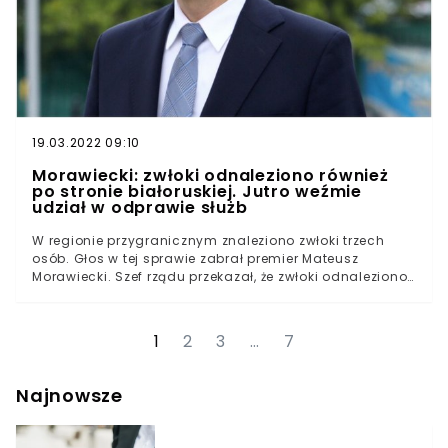
19.03.2022 09:10
Morawiecki: zwłoki odnaleziono również
po stronie białoruskiej. Jutro weźmie
udział w odprawie służb
W regionie przygranicznym znaleziono zwłoki trzech
osób. Głos w tej sprawie zabrał premier Mateusz
Morawiecki. Szef rządu przekazał, że zwłoki odnaleziono
również po stronie białoruskiej. Morawiecki odbył już
rozmowy z szefem MSWiA i komendantem głównym
Straży Granicznej, a jutro weźmie udział w odprawie z
1
2
3
…
7
przedstawicielami służb.
Najnowsze