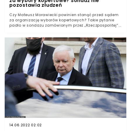
za wybory kopertowe? Sondaż nie
pozostawia złudzeń
Czy Mateusz Morawiecki powinien stanąć przed sądem
za organizację wyborów kopertowych? Takie pytanie
padło w sondażu zamówionym przez „Rzeczpospolitej”.
Sprawa wciąż rozpala polską scenę polityczną, tym
bardziej po zawiadomieniu do prokuratury złożonym
przez NIK. Jak odpowiedzieli Polacy?Nie ma
jednomyślności w tej sprawie. Czy związane jest to z
podziałami politycznymi w Polsce?
14.06.2022 02:02