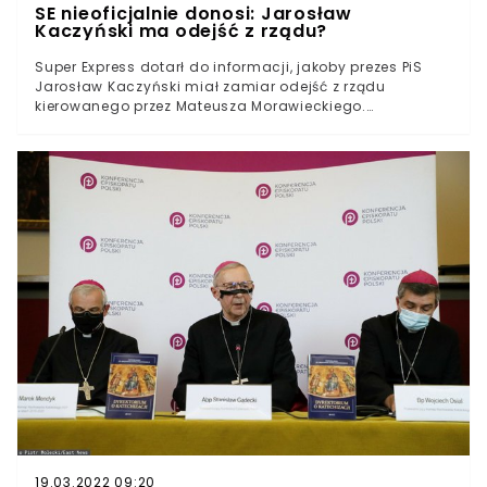
SE nieoficjalnie donosi: Jarosław
Kaczyński ma odejść z rządu?
Super Express dotarł do informacji, jakoby prezes PiS
Jarosław Kaczyński miał zamiar odejść z rządu
kierowanego przez Mateusza Morawieckiego.
Wicepremier ma chcieć zająć się „zaniedbaną”
partią.Super Express rozmawiał z wysoko postawionym
politykiem Zjednoczonej Prawicy, który poinformował, iż
niedługo Jarosław Kaczyński może przestać być
członkiem rządu Mateusza MorawieckiegoPowodem
takiej decyzji ma być fakt, iż prezes PiS chce skupić się
na partiiW opinii wicepremiera Jarosława Kaczyńskiego
Prawo i Sprawiedliwość ma być nieco
„zaniedbane”Zbliżająca decyzja o odejściu z rządu ma
być również powiązana z koniecznością rozpoczęcia
działań przed kampanią wyborczą i samymi wyborami,
które odbędą się na wiosnę 2022 rokuZaskakujące
wiadomości na temat przyszłości Jarosława
Kaczyńskiego w rządzie. Czyżby premier Mateusz
Morawiecki miał już niedługo przyjąć dymisję prezesa
PiS?Nieoficjalne źródła Super Expressu przekazały, iż
wicepremier Jarosław Kaczyński bierze pod uwagę taką
opcję. Powodem ma być stan jego partii politycznej.
19.03.2022 09:20