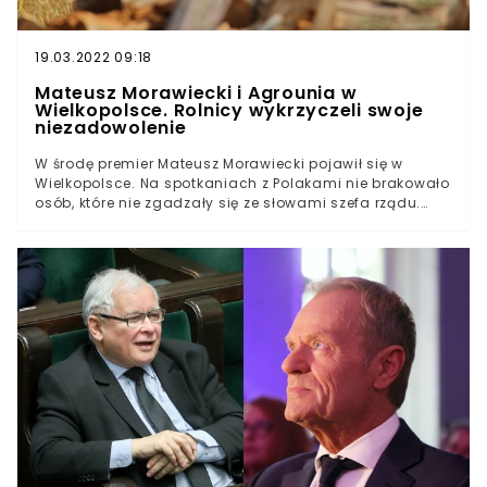
19.03.2022 09:18
Mateusz Morawiecki i Agrounia w
Wielkopolsce. Rolnicy wykrzyczeli swoje
niezadowolenie
W środę premier Mateusz Morawiecki pojawił się w
Wielkopolsce. Na spotkaniach z Polakami nie brakowało
osób, które nie zgadzały się ze słowami szefa rządu.
Rolnicy zrzeszeni w Agrounii przerwali wystąpienie
Mateusza Morawieckiego i domagali się, by ten się z
nimi spotkał.W środę premier Mateusz Morawiecki
odwiedził jedno z gospodarstw we wsi Marianowo
Brodowskie w woj. wielkopolskimLokalni rolnicy, którzy
odmówili udostępnienia rządzącym na czas
wystąpienia swoich gospodarstw, poinformowali o
planach premiera AgrounięMimo działań służb i
odcięcia wielkopolskiej wsi niezadowolonym rolnikom
udało się dotrzeć na miejsce i zagłuszać wystąpienie
politykaIch okrzki, m.in. "Chodź do rolników" miały być
zagłuszane przez nagłośnienieRolnicy byli gonieni przez
policjantów obecnych na miejscu. Ich głównymi
postulatami była prośba o spotkanie oraz dyskusję z