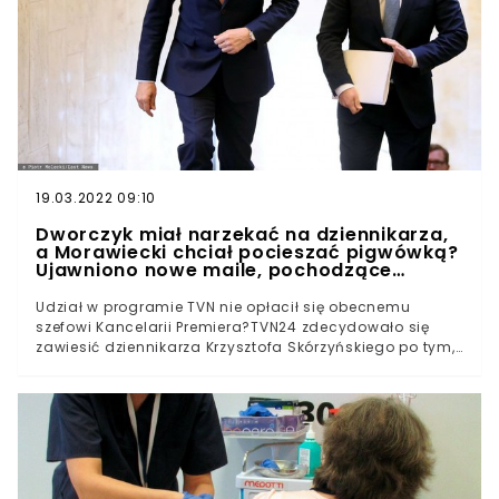
19.03.2022 09:10
Dworczyk miał narzekać na dziennikarza,
a Morawiecki chciał pocieszać pigwówką?
Ujawniono nowe maile, pochodzące
rzekomo od członków rządu
Udział w programie TVN nie opłacił się obecnemu
szefowi Kancelarii Premiera?TVN24 zdecydowało się
zawiesić dziennikarza Krzysztofa Skórzyńskiego po tym,
jak na jaw wyszły e-maile, z których wynikało, że miał on
nieoficjalnie doradzać Michałowi Dworczykowi. Okazało
się, że nie wszystkie "porady" miały być trafne.