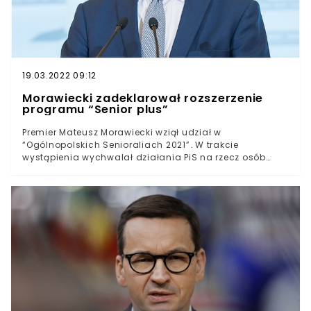
19.03.2022 09:12
Morawiecki zadeklarował rozszerzenie
programu “Senior plus”
Premier Mateusz Morawiecki wziął udział w
“Ogólnopolskich Senioraliach 2021”. W trakcie
wystąpienia wychwalał działania PiS na rzecz osób
starszych i zadeklarował, że program “Senior plus”
zostanie rozszerzony. “Marzeniem” partii jest bowiem
“rzeczywista solidarność międzypokoleniowa”.