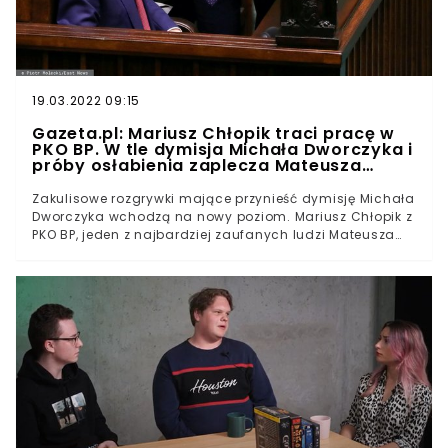
19.03.2022 09:15
Gazeta.pl: Mariusz Chłopik traci pracę w
PKO BP. W tle dymisja Michała Dworczyka i
próby osłabienia zaplecza Mateusza
Morawieckiego
Zakulisowe rozgrywki mające przynieść dymisję Michała
Dworczyka wchodzą na nowy poziom. Mariusz Chłopik z
PKO BP, jeden z najbardziej zaufanych ludzi Mateusza
Morawieckiego straci pracę. - Walka w obozie PiS o
Chłopika trwała od ponad dwóch miesięcy - informuje
gazeta.pl. Premier miał interweniować w tej sprawie
zarówno u Jarosława Kaczyńskiego, jak i Jacka Sasina.
Bezskutecznie.Pierwsze informacje, że Mariusz Chłopik
ma stracić pracę, przekazywał dla Onetu Andrzej
Stankiewicz. Żeby pozbyć się człowieka Mateusza
Morawieckiego, zdecydowano o likwidacji całego biura
zajmującego się marketingiem sportowym w PKO
BP.Oddział Mariusza Chłopika zniknąć ma już we wtorek
1 września. Zabieg ten zlecił Jacek Sasin, minister