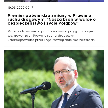
19.03.2022 09:17
Premier potwierdza zmiany w Prawie o
ruchu drogowym. "Nasza broń w walce o
bezpieczeństwo i życie Polaków"
Mateusz Morawiecki poinformował o przyjęciu projektu
ws. nowelizacji Prawa o ruchu drogowym.
Zaakceptowane przez rząd rozwiązanie ma zakładać
"radykalne zaostrzenie" kar za wykroczenia. – Właśnie
zrobiliśmy kolejny krok w wojnie z przestępcami
drogowymi – przekazał premier.Nowela Prawa o ruchu
drogowym ma posłużyć za narzędzie w walce z
nieprzestrzeganiem przepisów przez kierowców.Projekt
mówi m.in. o podniesieniu grzywien oraz mandatów dla
piratów drogowych. – Statystki drogowe nie kłamią –
podkreślił Mateusz Morawiecki. – Wciąż na naszych
drogach ginie zbyt dużo osób.