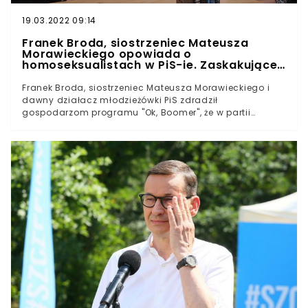
aktywów państwowych. Między nim a Mateuszem
Morawieckim nie ma dobrych stosunków.
19.03.2022 09:14
Franek Broda, siostrzeniec Mateusza
Morawieckiego opowiada o
homoseksualistach w PiS-ie. Zaskakujące
informacje
Franek Broda, siostrzeniec Mateusza Morawieckiego i
dawny działacz młodzieżówki PiS zdradził
gospodarzom programu "Ok, Boomer", że w partii
rządzącej nie brakuje osób homoseksualnych. Należy
przyznać, że coming out polityków PiS wywołałby istne
trzęsienie ziemi na polskiej scenie politycznej.
Siostrzeniec Morawieckiego zaczynał w PiS Franek
Broda to znany aktywista i zadeklarowany
homoseksualista, uczeń III klasy liceum. Brał udział w
licznych manifestacjach, wspierał osoby LGBT oraz
występował przeciwko reformie edukacji Przemysława
Czarnka. Prywatnie, co może zaskakiwać zwracając
uwagę na jego poglądy, jest siostrzeńcem premiera
Mateusza Morawieckiego. W piątek, działacz gościł w
programie WTV "Ok, boomer", prowadzonym przez
Michalinę Koblę i Alana Wysockiego. Gospodarze
programu chętnie wysłuchali opowieści i anegdot
opowiedzianych przez młodego mężczyznę. Broda