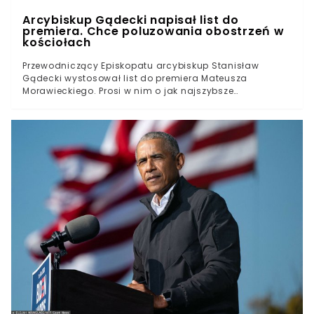
Arcybiskup Gądecki napisał list do
premiera. Chce poluzowania obostrzeń w
kościołach
Przewodniczący Episkopatu arcybiskup Stanisław
Gądecki wystosował list do premiera Mateusza
Morawieckiego. Prosi w nim o jak najszybsze
zmniejszenie obostrzeń dotyczących liczby wiernych w
kościołach. List abp Stanisława Gądeckiego
zamieszczony został na oficjalnej stronie KEP-u. Abp
Stanisław Gądecki nalega na zmniejszenie obostrzeńW
wyniku nałożonych przez rząd obostrzeń mających
przeciwdziałać rozprzestrzenianiu się koronawirusa, w
kościołach oraz innych miejscach kultu religijnego na
15 m2 powierzchni przypadać może tylko jedna osoba.
Wprowadzone 4 maja regulacje wynikają z
polepszającej się sytuacji pandemicznej w Polsce -
ilość osób mogących uczestniczyć w nabożeństwach
została zwiększona w porównaniu z tą, która
obowiązywała jeszcze w kwietniu. Okazuje się jednak, że
dla Episkopatu to wciąż zbyt uciążliwe ograniczenia.
Jego przewodniczący, metropolita poznański abp
Stanisław Gądecki wystosował do premiera RP oficjalne
pismo. Nawołuje w nim do natychmiastowego