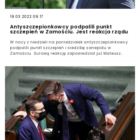
19.03.2022 09:17
Antyszczepionkowcy podpalili punkt
szczepień w Zamościu. Jest reakcja rządu
W nocy z niedzieli na poniedziałek antyszczepionkowcy
podpalili punkt szczepień i siedzibę sanepidu w
Zamościu. Surową reakcję zapowiedział już Mateusz
Morawiecki. Premier wysłał też na miejsce ministra
zdrowia Adama Niedzielskiego – ustalił
"Wprost".Rosnąca agresja środowisk przeciwnych
szczepionkom, która dotąd koncentrowała się na
mediach społecznościowych, coraz częściej zaczyna
przyjmować fizyczny wymiar.Tak było między innymi w
Grodzisku Mazowieckim i Gdyni, gdzie zaatakowano
punkty szczepień. O krok dalej antyszczepionkowcy
poszli w Zamościu.Na południu Lubelszczyzny
podpalono nie tylko mobilny punkt do zabiegów
wakcynacji, ale również siedzibę sanepidu.