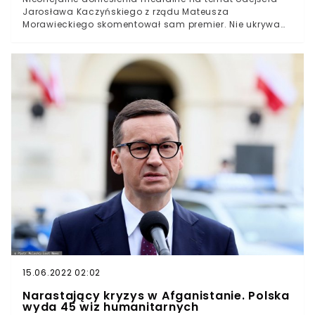
Jarosława Kaczyńskiego z rządu Mateusza
Morawieckiego skomentował sam premier. Nie ukrywa
on, iż ma nadzieję, że są to jedynie plotki, które nie
znajdą odzwierciedlenia w rzeczywistości.Wiadomość,
jakoby wicepremier ds. bezpieczeństwa Jarosław
Kaczyński miał szykować się do opuszczenia gabinetu
ministrów Mateusza Morawieckiego, obiegła w czwartek
całą Polskę.Nieoficjalne stanowisko zza kulis
Zjednoczonej Prawicy zdobyte przez Super Express
wprowadziło spore poruszenie. Czy prezes PiS ma dość
rządu i chce powrócić do polityki partyjnej (więcej na
ten temat przeczytasz >TUTAJ<)?Teraz głos w sprawie
doniesień na temat niedalekich planów wicepremiera
Kaczyńskiego zabrał sam Mateusz Morawiecki. Nie
ukrywa on, że ma nadzieję, iż nieoficjalne wiadomości
pozostaną jedynie nieoficjalnymi wiadomościami.
15.06.2022 02:02
Narastający kryzys w Afganistanie. Polska
wyda 45 wiz humanitarnych