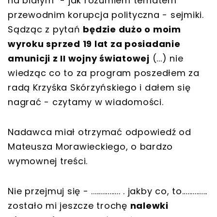
na białym" - jak rozumiem tematem
przewodnim korupcja polityczna - sejmiki.
Sądząc z pytań
będzie dużo o moim
wyroku sprzed 19 lat za posiadanie
amunicji z II wojny światowej
(...) nie
wiedząc co to za program poszedłem za
radą Krzyśka Skórzyńskiego i dałem się
nagrać - czytamy w wiadomości.
Nadawca miał otrzymać odpowiedź od
Mateusza Morawieckiego, o bardzo
wymownej treści.
Nie przejmuj się - ................ . jakby co, to..............
zostało mi jeszcze trochę
nalewki