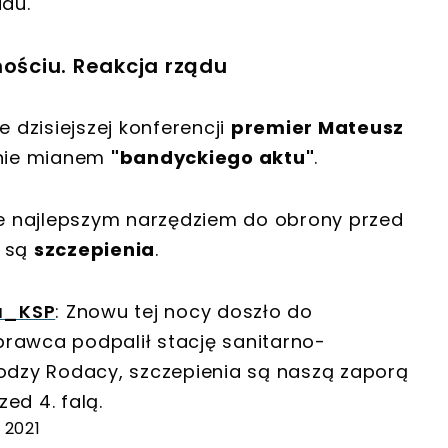
idu
.
ściu. Reakcja rządu
e dzisiejszej konferencji
premier Mateusz
zenie mianem
"bandyckiego aktu"
.
 że najlepszym narzędziem do obrony przed
są
szczepienia
.
a_KSP
: Znowu tej nocy doszło do
rawca podpalił stację sanitarno-
rodzy Rodacy, szczepienia są naszą zaporą
ed 4. falą.
 2021