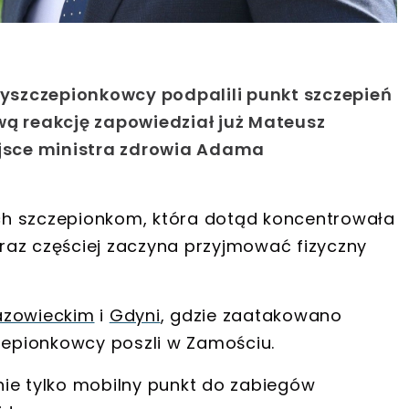
ntyszczepionkowcy podpalili punkt szczepień
wą reakcję zapowiedział już Mateusz
ejsce ministra zdrowia Adama
ch szczepionkom
, która dotąd koncentrowała
raz częściej zaczyna przyjmować
fizyczny
azowieckim
i
Gdyni
, gdzie
zaatakowano
czepionkowcy poszli w
Zamościu
.
ie tylko mobilny punkt do zabiegów