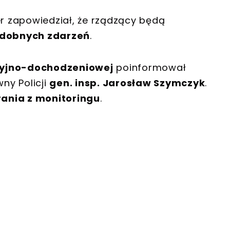
 zapowiedział, że rządzący będą
odobnych zdarzeń
.
cyjno-dochodzeniowej
poinformował
ny Policji
gen. insp. Jarosław Szymczyk
.
ania z monitoringu
.