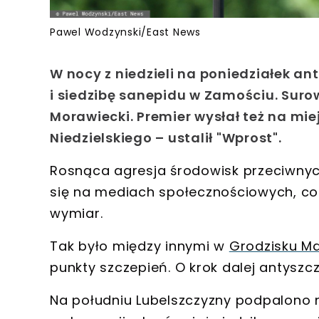
Pawel Wodzynski/East News
W nocy z niedzieli na poniedziałek a
i siedzibę sanepidu w Zamościu. Suro
Morawiecki. Premier wysłał też na mi
Niedzielskiego – ustalił "Wprost".
Rosnąca
agresja środowisk przeciwny
się na mediach społecznościowych, co
wymiar
.
Tak było między innymi w
Grodzisku M
punkty szczepień
. O krok dalej antysz
Na południu Lubelszczyzny
podpalono n