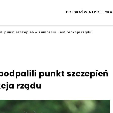
POLSKA
ŚWIAT
POLITYKA
li punkt szczepień w Zamościu. Jest reakcja rządu
odpalili punkt szczepień
kcja rządu