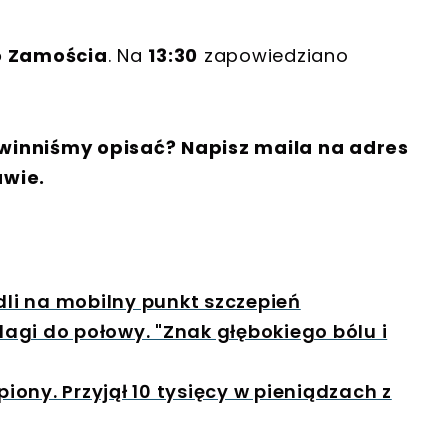
do Zamościa
. Na
13:30
zapowiedziano
winniśmy opisać? Napisz maila na adres
awie.
li na mobilny punkt szczepień
agi do połowy. "Znak głębokiego bólu i
ony. Przyjął 10 tysięcy w pieniądzach z