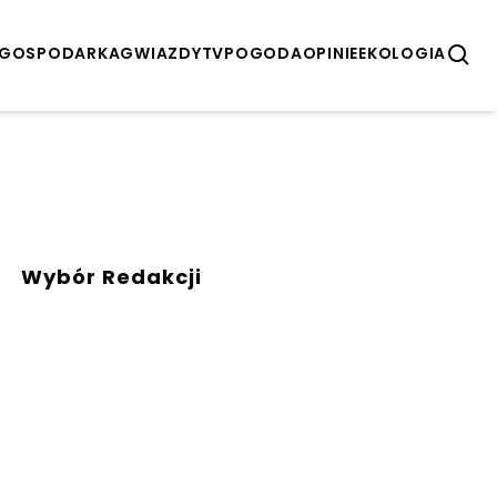
GOSPODARKA
GWIAZDY
TV
POGODA
OPINIE
EKOLOGIA
Wybór Redakcji