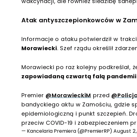
wakcynacji
, ale również
siedzibę sanep
Atak antyszczepionkowców w Zamo
Informacje o ataku potwierdził w trakci
Morawiecki
. Szef rządu określił zdar
Morawiecki po raz kolejny podkreślał,
zapowiadaną czwartą falą pandemii
Premier
@MorawieckiM
przed
@Policj
bandyckiego aktu w Zamościu, gdzie sp
epidemiologiczną i punkt szczepień. D
przeciw COVID-19 i zabezpieczeniem prz
— Kancelaria Premiera (@PremierRP)
August 2,