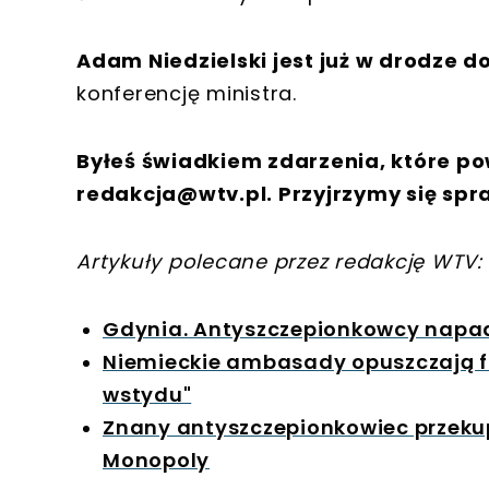
Adam Niedzielski jest już w drodze 
konferencję ministra.
Byłeś świadkiem zdarzenia, które po
redakcja@wtv.pl
. Przyjrzymy się spr
Artykuły polecane przez redakcję WTV:
Gdynia. Antyszczepionkowcy napad
Niemieckie ambasady opuszczają fl
wstydu"
Znany antyszczepionkowiec przekupi
Monopoly