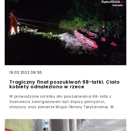
wykroczeń na polskich drogach?
19.03.2022 08:55
Tragiczny finał poszukiwań 68-latki. Ciało
kobiety odnaleziono w rzece
W prowadzone od kilku dni poszukiwania 68-latki z
Sosnowca zaangażowani byli śląscy policjanci,
strażacy oraz żołnierze Wojsk Obrony Terytorialnej. W
piątek akcja służb zakończyła się w tragiczny sposób.
Ciało kobiety odnaleziono w rzece.Akcja
poszukiwawcza 68-latki prowadzona była od 6 lipca,
gdy do Komendy Miejskiej Policji w Sosnowcu wpłynęło