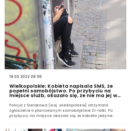
zgłoszenie zaginięcia kobiety, która przebywała ze
znajomymi w okolicy Trójkąta Trzech Cesarzy.W
miniony weekend, w sobotę 3 lipca, kobieta oddaliła się
od grupy, która odpoczywała na terenach zielonych w
Sosnowcu.Od tamtej pory zaginiona nie nawiązała
kontaktu z przyjaciółmi.
19.03.2022 08:55
Wielkopolskie: Kobieta napisała SMS, że
popełni samobójstwo. Po przybyciu na
miejsce służb, okazało się, że nie ma jej w
domu
Policja z Sierakowa (woj. wielkopolskie) otrzymała
zgłoszenie o planowanym samobójstwie 21-latki. Po
przybyciu na miejsce okazało się, że kobieta jedynie
żartowała, ale po przeszukaniu mieszkania
funkcjonariusze natrafili na ciekawe znalezisko... "Żart"