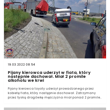
Gdańskim. 31-letni mężczyzna nie tylko został
pobity.Fundacja pomagająca osobom w kryzysie
bezdomności przekazała, że po tym, jak poszkodowany
mężczyzna odzyskał świadomość, zorientował się, że
jego uszy są poranione.Szczegóły tej sprawy są
bulwersujące. Po tym, jak policjanci natrafili na wpis w
mediach społecznościowych, natychmiast podjęli
działania.
19.03.2022 08:54
Pijany kierowca uderzył w fiata, który
następnie dachował. Miał 2 promile
alkoholu we krwi
Pijany kierowca toyoty uderzył prowadzonego przez
kobietę fiata, który następnie dachował. Zatrzymany
przez tyską drogówkę mężczyzna miał ponad 2 promile
alkoholu w organizmie. Grozi mu odsiadka.Do
zdarzenia doszło w Tychach na rondzie przy ulicy