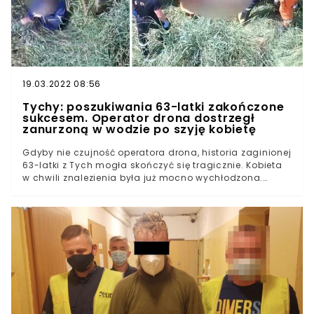
19.03.2022 08:56
Tychy: poszukiwania 63-latki zakończone
sukcesem. Operator drona dostrzegł
zanurzoną w wodzie po szyję kobietę
Gdyby nie czujność operatora drona, historia zaginionej
63-latki z Tych mogła skończyć się tragicznie. Kobieta
w chwili znalezienia była już mocno wychłodzona.
Szczegóły tej sprawy zaskakują, zdjęcia pokazujące
moment znalezienia również.W zeszłą niedzielę
rozpoczęły się poszukiwania kobiety mieszkającej w
Tychach. Śląska policja otrzymała zgłoszenie, że 63-
latka z zanikami pamięci wyszła z domu i do niego nie
wróciła.Podejrzenia śledczych od razu skierowane
zostały w konkretne miejsce. - W związku z
podejrzeniem, że kobieta oddaliła się w kierunku lasu, a
jego teren jest bardzo rozległy i pełen podmokłych,
grząskich terenów, policjanci zwrócili się o pomoc w