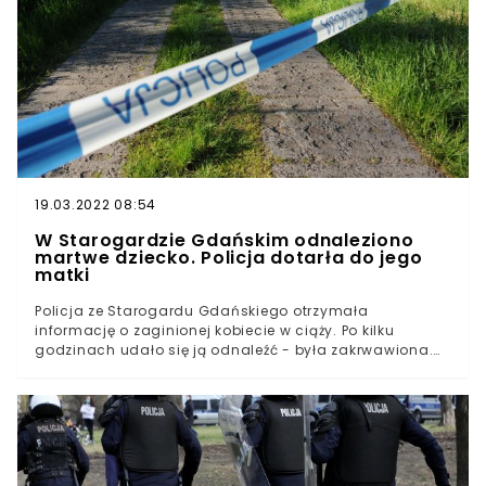
trudem namierzyli mieszkanie starszej kobiety.
19.03.2022 08:54
W Starogardzie Gdańskim odnaleziono
martwe dziecko. Policja dotarła do jego
matki
Policja ze Starogardu Gdańskiego otrzymała
informację o zaginionej kobiecie w ciąży. Po kilku
godzinach udało się ją odnaleźć - była zakrwawiona.
Wskazała policjantom, gdzie ukryła swoje dziecko.
Noworodek odnaleziony został martwy.