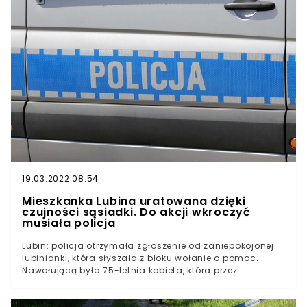
postanowił zajrzeć do jednego z mieszkańców swojego
regionu.Okazało się, że intuicja nie zawiodła policjanta
z Kraśnika. 57-letni mężczyzna z niepełnosprawnością
pilnie potrzebował pomocy. Nikt nie słyszał jego wołań.
Jedynie przypadek sprawił, że nie doszło do tragedii.
19.03.2022 08:54
Mieszkanka Lubina uratowana dzięki
czujności sąsiadki. Do akcji wkroczyć
musiała policja
Lubin: policja otrzymała zgłoszenie od zaniepokojonej
lubinianki, która słyszała z bloku wołanie o pomoc.
Nawołującą była 75-letnia kobieta, która przez
kilkadziesiąt godzin leżała w wannie i nie mogła z niej
wyjść. Na ratunek czekała cały dzień. Policjanci z