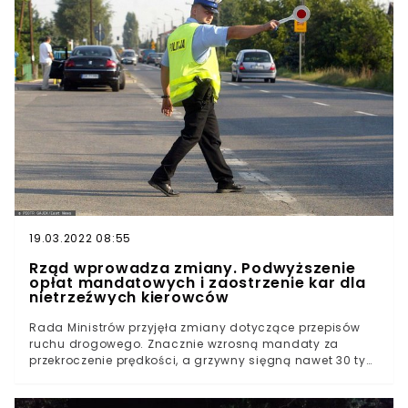
miasta.Uwagę na dziecko bez opieki dorosłych zwrócili
kierowcy oraz przechodnie. To właśnie oni zaalarmowali
policję. Na przejściu dla pieszych przy ul.
Czerniawskiego pojawili się funkcjonariusze.
19.03.2022 08:55
Rząd wprowadza zmiany. Podwyższenie
opłat mandatowych i zaostrzenie kar dla
nietrzeźwych kierowców
Rada Ministrów przyjęła zmiany dotyczące przepisów
ruchu drogowego. Znacznie wzrosną mandaty za
przekroczenie prędkości, a grzywny sięgną nawet 30 tys.
zł. Zaostrzone kary obejmą również nietrzeźwych
kierowców. Czy nowe przepisy pomogą w eliminacji