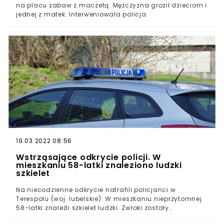
na placu zabaw z maczetą. Mężczyzna groził dzieciom i
jednej z matek. Interweniowała policja.
19.03.2022 08:56
Wstrząsające odkrycie policji. W
mieszkaniu 58-latki znaleziono ludzki
szkielet
Na niecodzienne odkrycie natrafili policjanci w
Terespolu (woj. lubelskie). W mieszkaniu nieprzytomnej
58-latki znaleźli szkielet ludzki. Zwłoki zostały
przekazane do badań, ale wszystko wskazuje na to, że