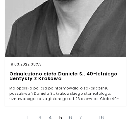
19.03.2022 08:53
Odnaleziono ciało Daniela S., 40-letniego
dentysty z Krakowa
Małopolska policja poinformowała o zakończeniu
poszukiwań Daniela S., krakowskiego stomatologa,
uznawanego za zaginionego od 23 czerwca. Ciało 40-
latka znaleziono w sobotę.Mężczyzna zaginął w minioną
środę. Wiadomo, że 23 czerwca o godzinie 9 rano
krakowski stomatolog jak co dzień stawił się w pracy.W
1
…
3
4
5
6
7
…
16
południe 40-latek miał udać się na umówioną wizytę u
lekarza na ul. Cystersów 12 w Krakowie. Nie dotarł jednak
na miejsce.Od tamtego czasu pozostawał uznany za