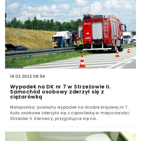
zadzwonił mężczyzna, który podał się za policjanta.
Oszust przekazał 93-latce informacje o rzekomym
rozpracowywaniu grupy przestępczej.Złodzieje, o
których opowiadał fałszywy policjant, mieli wymuszać
od mieszkańców pieniądze. Następnie poprosił seniorkę
o zebranie wszystkich oszczędności.
19.03.2022 08:54
Wypadek na DK nr 7 w Strzeżowie II.
Samochód osobowy zderzył się z
ciężarówką
Małopolska: poważny wypadek na drodze krajowej nr 7.
Auto osobowe zderzyło się z ciężarówką w miejscowości
Strzeżów II. Kierowcy, przygotujcie się na
utrudnienia.Poniedziałkowe przedpołudnie przyniosło ze
sobą doniesienia o wypadku na drodze krajowej w woj.
małopolskim. W wyniku wypadku DK nr 7 w Strzeżowie II