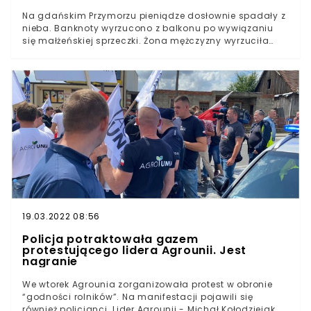
Na gdańskim Przymorzu pieniądze dosłownie spadały z
nieba. Banknoty wyrzucono z balkonu po wywiązaniu
się małżeńskiej sprzeczki. Żona mężczyzny wyrzuciła
należące do niego 200 tys. zł.Do trudnego do uwierzenia
zdarzenia doszło w miniony poniedziałek w dzielnicy
Przymorze w Gdańsku. Przy ulicy Jagiellońskiej
przechodnie dostrzegli spadające z balkonu
pieniądze.Lecące z szóstego piętra banknoty nie sposób
było zliczyć. O osobliwym zjawisku mieszkańcy
poinformowali policję – przekazała Wirtualna Polska.
19.03.2022 08:56
Policja potraktowała gazem
protestującego lidera Agrounii. Jest
nagranie
We wtorek Agrounia zorganizowała protest w obronie
“godności rolników”. Na manifestacji pojawili się
również policjanci. Lider Agrounii - Michał Kołodziejak,