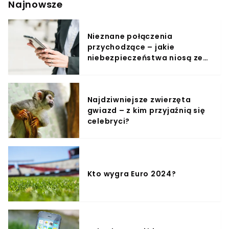
Najnowsze
zaginionego. Krakowski dentysta nie nawiązał kontaktu
z rodziną i przyjaciółmi. Nie pojawił się również w
miejscu zamieszkania.
Nieznane połączenia
przychodzące – jakie
niebezpieczeństwa niosą ze
sobą?
Najdziwniejsze zwierzęta
gwiazd – z kim przyjaźnią się
celebryci?
Kto wygra Euro 2024?