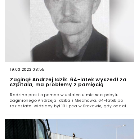
19.03.2022 08:55
Zaginął Andrzej Idzik. 64-latek wyszedł za
szpitala, ma problemy z pamięcią
Rodzina prosi o pomoc w ustaleniu miejsca pobytu
zaginionego Andrzeja Idzika z Miechowa. 64-latek po
raz ostatni widziany był 13 lipca w Krakowie, gdy oddalił
się w nieznanym kierunku ze szpitala na ul. Skarbowej.
Mężczyzna ma problemy z pamięcią.W miniony wtorek
w okolicy południa pan Andrzej czekał na przyjęcie na
oddział neurologiczny w szpitalu im. Dietla przy ulicy
Skarbowej w Krakowie.64-latka poszukuje Policja.