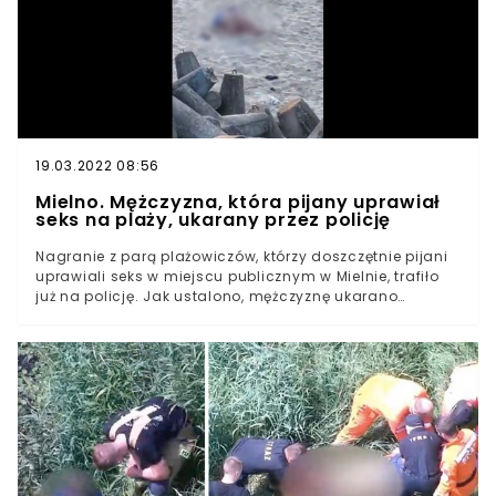
19.03.2022 08:56
Mielno. Mężczyzna, która pijany uprawiał
seks na plaży, ukarany przez policję
Nagranie z parą plażowiczów, którzy doszczętnie pijani
uprawiali seks w miejscu publicznym w Mielnie, trafiło
już na policję. Jak ustalono, mężczyznę ukarano
mandatem karnym. Bohater filmu trafił też na izbę
wytrzeźwień.O trudnym do uwierzenia nagraniu, które w
ciągu zaledwie kilku godzin stało się absolutnym hitem
sieci, informowaliśmy już wczoraj.Choć na plaży w
Mielnie znajdowało się wówczas przynajmniej
kilkadziesiąt osób – w tym dzieci – doszczętnie pijana
para postanowiła oddać się miłosnym uciechom bez
specjalnej krępacji.