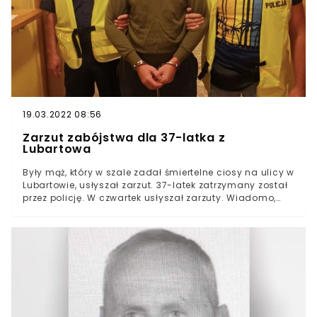
poszukiwaniach do jednostek Straży Pożarnej oraz
Specjalistycznej Grupy Ratowniczej z psem
poszukującym osób żywych - przekazała Policja Śląska.
19.03.2022 08:56
Zarzut zabójstwa dla 37-latka z
Lubartowa
Były mąż, który w szale zadał śmiertelne ciosy na ulicy w
Lubartowie, usłyszał zarzut. 37-latek zatrzymany został
przez policję. W czwartek usłyszał zarzuty. Wiadomo,
jaka kara grozi mężczyźnie.W poniedziałek w Lubartowie
w woj. lubelskim doszło do makabrycznego zdarzenia.
Były mąż zaatakował kobietę idącą ulicą z nowym
partnerem. Uderzenia nożem okazały śmiertelne.Policja
z Lubartowa przekazała informacje na temat dalszych
kroków podjętych przez śledczych. Funkcjonariusze
ujawnili okoliczności ujęcia groźnego mężczyzny.