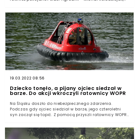
dostał gazem prosto w twarz bez żadnego ostrzeżenia.
19.03.2022 08:56
Dziecko tonęło, a pijany ojciec siedzał w
barze. Do akcji wkroczyli ratownicy WOPR
Na Śląsku doszło do niebezpiecznego zdarzenia.
Podczas gdy ojciec siedział w barze, jego czteroletni
syn zaczął się topić. Z pomocą przyszli ratownicy WOPR.
Nieodpowiedzialny rodzic musi liczyć się z
konsekwencjami swojego zachowania.