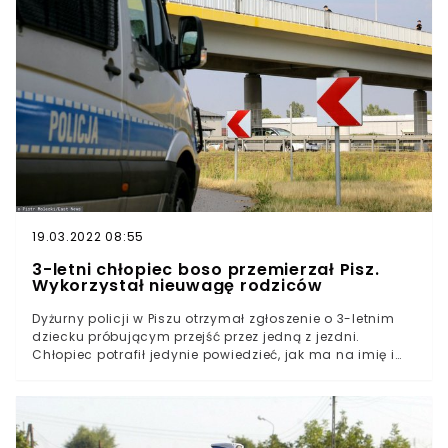
Zaginiony jest bowiem niezdolny do samodzielnej
egzystencji, ponieważ cierpi na zaniki pamięci.
19.03.2022 08:55
3-letni chłopiec boso przemierzał Pisz.
Wykorzystał nieuwagę rodziców
Dyżurny policji w Piszu otrzymał zgłoszenie o 3-letnim
dziecku próbującym przejść przez jedną z jezdni.
Chłopiec potrafił jedynie powiedzieć, jak ma na imię i
początkowo nie można było ustalić, dlaczego dziecko
jest samo. Odpowiedź przyszła do funkcjonariuszy
sama.Sytuacja, do której doszło w Piszu w woj.
warmińsko-mazurskim, mogła zakończyć się
tragicznie. 3-letnie dziecko samotnie przemierzało ulice