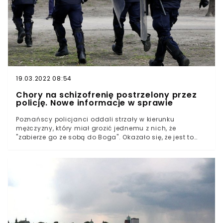
19.03.2022 08:54
Chory na schizofrenię postrzelony przez
policję. Nowe informacje w sprawie
Poznańscy policjanci oddali strzały w kierunku
mężczyzny, który miał grozić jednemu z nich, że
"zabierze go ze sobą do Boga". Okazało się, że jest to
39-letni mężczyzna chorujący na schizofrenię. Policja
twierdziła, że był pod wpływem narkotyków. Mediom
udało się dotrzeć do informacji, z których wynikać ma,
że to nieprawda. Agresywny mężczyzna ma za sobą
kilka prób samobójczych. Strzały na poznańskim
Antoninku Do zdarzenia doszło 3 czerwca. Policja
otrzymała zgłoszenie o zakrwawionym mężczyźnie
poruszającym się środkiem ulicy na poznańskim
Antoninku. Miał być uzbrojony w nóż. Policja zauważyła