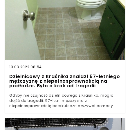
została zupełnie zablokowana.
19.03.2022 08:54
Dzielnicowy z Kraśnika znalazł 57-letniego
mężczyznę z niepełnosprawnością na
podłodze. Było o krok od tragedii
Gdyby nie czujność dzielnicowego z Kraśnika, mogło
dojść do tragedii. 57-letni mężczyzna z
niepełnosprawnością bezskutecznie wzywał pomocy.
Policjant znalazł go na podłodze w ostatniej
chwili.Historia z Kraśnika to dowód, że zawsze warto
interesować się osobami w naszym otoczeniu.
Dzielnicowy sierżant sztabowy Sebastian Janicki