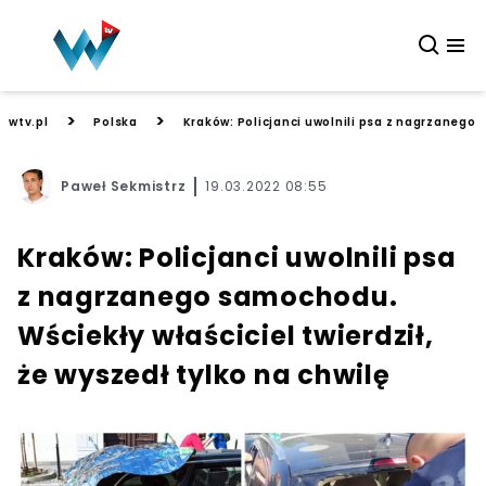
>
>
wtv.pl
Polska
Kraków: Policjanci uwolnili psa z nagrzanego s
Paweł Sekmistrz
19.03.2022 08:55
Kraków: Policjanci uwolnili psa
z nagrzanego samochodu.
Wściekły właściciel twierdził,
że wyszedł tylko na chwilę