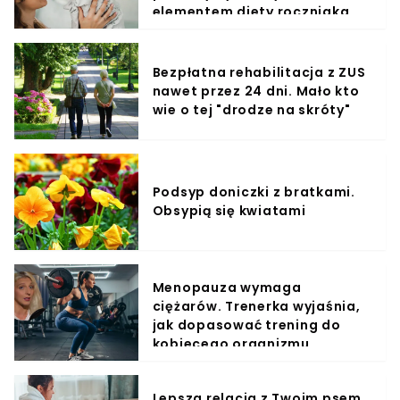
elementem diety roczniaka
Bezpłatna rehabilitacja z ZUS
nawet przez 24 dni. Mało kto
wie o tej "drodze na skróty"
Podsyp doniczki z bratkami.
Obsypią się kwiatami
Menopauza wymaga
ciężarów. Trenerka wyjaśnia,
jak dopasować trening do
kobiecego organizmu
Lepsza relacja z Twoim psem