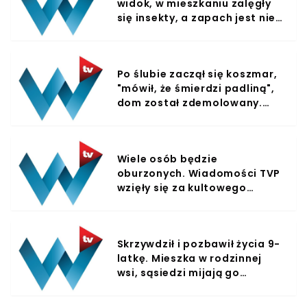
widok, w mieszkaniu zalęgły
się insekty, a zapach jest nie
do wytrzymania. Sąsiedzi są
bezradni i mają już dość
Po ślubie zaczął się koszmar,
"mówił, że śmierdzi padliną",
dom został zdemolowany.
Niewyobrażalny dramat,
nagłośniony przez TVN
Wiele osób będzie
oburzonych. Wiadomości TVP
wzięły się za kultowego
dziennikarza
Skrzywdził i pozbawił życia 9-
latkę. Mieszka w rodzinnej
wsi, sąsiedzi mijają go
codziennie, są przerażeni