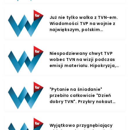
usłyszeli
Już nie tylko walka z TVN-em.
Wiadomości TVP na wojnie z
największym, polskim
portalem, właśnie
wyemitowano zdumiewający
materiał
Niespodziewany chwyt TVP
wobec TVN na wizji podczas
emisji materiału. Hipokryzja,
czy celowe działanie?
"Pytanie na śniadanie"
przebiło całkowicie "Dzień
dobry TVN". Przykry nokaut
dla konkurencji czy inna
przyczyna?
Wyjątkowo przygnębiający