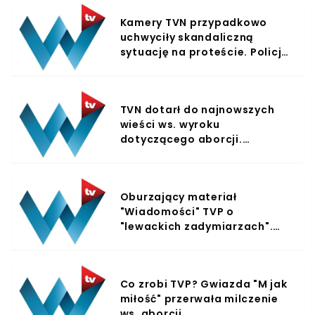
Kamery TVN przypadkowo
uchwyciły skandaliczną
sytuację na proteście. Policja
nie wiedziała, co robić
TVN dotarł do najnowszych
wieści ws. wyroku
dotyczącego aborcji.
Wiadomo, co będzie dalej
Oburzający materiał
"Wiadomości" TVP o
"lewackich zadymiarzach".
Pasek przebił wszystko, co
dotąd widzieliśmy
Co zrobi TVP? Gwiazda "M jak
miłość" przerwała milczenie
ws. aborcji