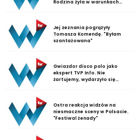
Rodzina żyła w warunkach
uwłaczających ludzkiej
godności
Jej zeznania pogrążyły
Tomasza Komendę. "Byłam
szantażowana"
Gwiazdor disco polo jako
ekspert TVP Info. Nie
żartujemy, wydarzyło się
naprawdę
Ostra reakcja widzów na
niesmaczne sceny w Polsacie.
"Festiwal żenady"