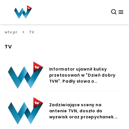
>
wtv.pl
TV
TV
Informator ujawnił kulisy
przetasowań w "Dzień dobry
TVN". Padły słowa o
autocenzurze
Zadziwiające sceny na
antenie TVN, doszło do
wyzwisk oraz przepychanek.
Widzowie oniemieli