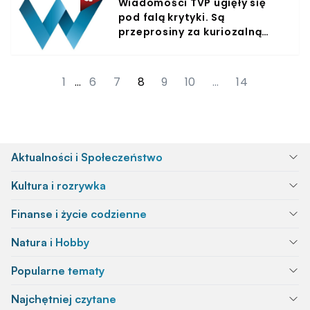
Wiadomości TVP ugięły się
pod falą krytyki. Są
przeprosiny za kuriozalną
wpadkę
1
…
6
7
8
9
10
…
14
Aktualności i Społeczeństwo
Kultura i rozrywka
Finanse i życie codzienne
Natura i Hobby
Popularne tematy
Najchętniej czytane