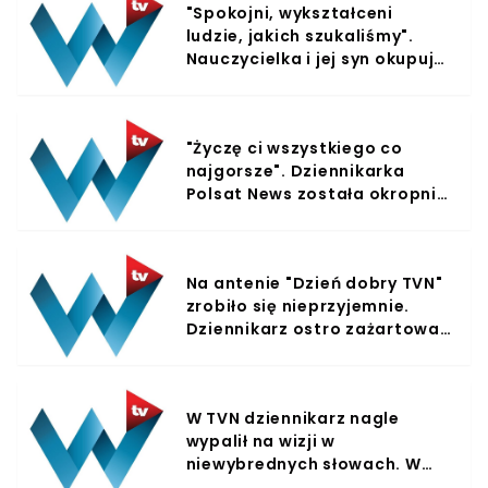
"Spokojni, wykształceni
ludzie, jakich szukaliśmy".
Nauczycielka i jej syn okupują
mieszkanie, sprawa
nagłośniona przez Polsat
"Życzę ci wszystkiego co
najgorsze". Dziennikarka
Polsat News została okropnie
zaatakowana, na wizji
ujawniła, jakie wiadomości
odbiera
Na antenie "Dzień dobry TVN"
zrobiło się nieprzyjemnie.
Dziennikarz ostro zażartował
ze swojego kolegi, zapadła
cisza
W TVN dziennikarz nagle
wypalił na wizji w
niewybrednych słowach. W
studiu zamarli, gdy tylko go