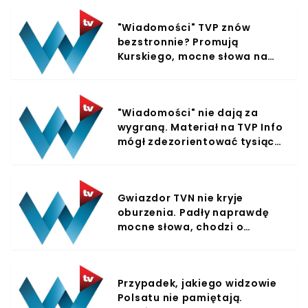
"Wiadomości" TVP znów
bezstronnie? Promują
Kurskiego, mocne słowa na
wizji: "My nie jesteśmy, aby się
cokolwiek opłacało"
"Wiadomości" nie dają za
wygraną. Materiał na TVP Info
mógł zdezorientować tysiące
widzów?
Gwiazdor TVN nie kryje
oburzenia. Padły naprawdę
mocne słowa, chodzi o
Tomasza Komendę
Przypadek, jakiego widzowie
Polsatu nie pamiętają.