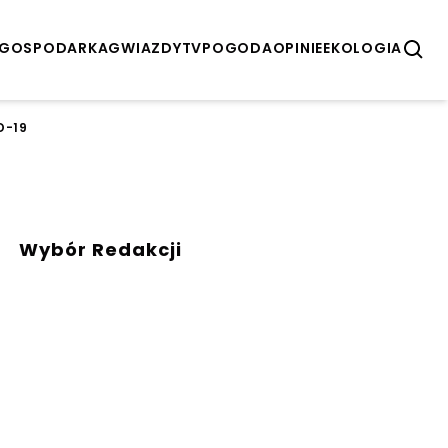
GOSPODARKA
GWIAZDY
TV
POGODA
OPINIE
EKOLOGIA
D-19
Wybór Redakcji