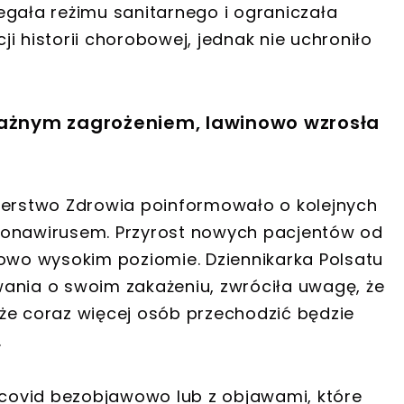
egała reżimu sanitarnego i ograniczała
i historii chorobowej, jednak nie uchroniło
ważnym zagrożeniem, lawinowo wzrosła
nisterstwo Zdrowia poinformowało o kolejnych
ronawirusem. Przyrost nowych pacjentów od
kowo wysokim poziomie. Dziennikarka Polsatu
ania o swoim zakażeniu, zwróciła uwagę, że
że coraz więcej osób przechodzić będzie
.
o covid bezobjawowo lub z objawami, które