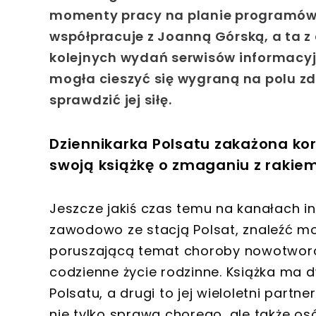
momenty pracy na planie programów i
współpracuje z Joanną Górską, a ta 
kolejnych wydań serwisów informacyjn
mogła cieszyć się wygraną na polu z
sprawdzić jej siłę.
Dziennikarka Polsatu zakażona k
swoją książkę o zmaganiu z rakie
Jeszcze jakiś czas temu na kanałach i
zawodowo ze stacją Polsat, znaleźć m
poruszającą temat choroby nowotworow
codzienne życie rodzinne. Książka ma 
Polsatu, a drugi to jej wieloletni partne
nie tylko sprawa chorego, ale także os