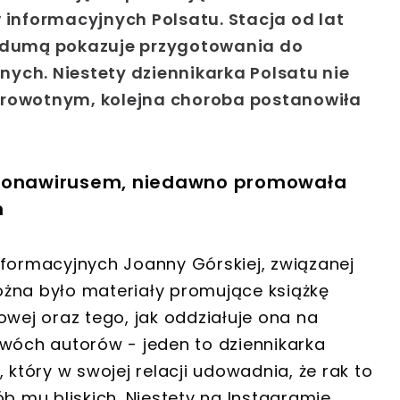
nformacyjnych Polsatu. Stacja od lat
z dumą pokazuje przygotowania do
ych. Niestety dziennikarka Polsatu nie
drowotnym, kolejna choroba postanowiła
oronawirusem, niedawno promowała
m
nformacyjnych Joanny Górskiej, związanej
ożna było materiały promujące książkę
ej oraz tego, jak oddziałuje ona na
dwóch autorów - jeden to dziennikarka
r, który w swojej relacji udowadnia, że rak to
ób mu bliskich. Niestety na Instagramie