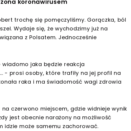
każona koronawirusem
obert trochę się pomęczyliśmy. Gorączka, ból
aszel. Wydaje się, że wychodzimy już na
związana z Polsatem. Jednocześnie
ie wiadomo jaka będzie reakcja
. - prosi osoby, które trafiły na jej profil na
okonała raka i ma świadomość wagi zdrowia
 na czerwono miejscem, gdzie widnieje wynik
ażdy jest obecnie narażony na możliwość
tym idzie może samemu zachorować.