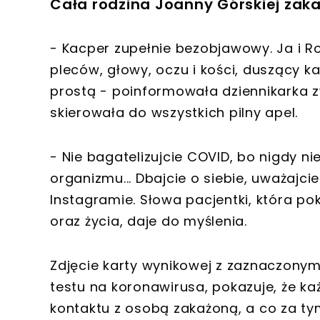
Cała rodzina Joanny Górskiej za
- Kacper zupełnie bezobjawowy. Ja i R
pleców, głowy, oczu i kości, duszący k
prostą - poinformowała dziennikarka 
skierowała do wszystkich pilny apel.
- Nie bagatelizujcie COVID, bo nigdy n
organizmu... Dbajcie o siebie, uważajcie..
Instagramie. Słowa pacjentki, która p
oraz życia, daje do myślenia.
Zdjęcie karty wynikowej z zaznaczonym
testu na koronawirusa, pokazuje, że k
kontaktu z osobą zakażoną, a co za 