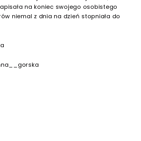
 napisała na koniec swojego osobistego
rów niemal z dnia na dzień stopniała do
ka
anna__gorska