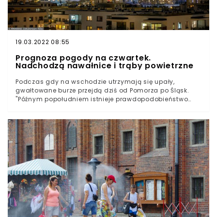
19.03.2022 08:55
Prognoza pogody na czwartek.
Nadchodzą nawałnice i trąby powietrzne
Podczas gdy na wschodzie utrzymają się upały,
gwałtowane burze przejdą dziś od Pomorza po Śląsk.
"Późnym popołudniem istnieje prawdopodobieństwo
utworzenia się trąby powietrznej" – przestrzega
IMGW.Między wschodem a zachodem Polski w
najbliższych dniach obserwowany będzie silny kontrast
termiczny, który doprowadzi do powstania
gwałtownych i potencjalnie niebezpiecznych zjawisk
atmosferycznych.W okolicy godziny 11:00 różnica
temperatur między krańcowymi rejonami kraju wynosiła
przeszło 10 stopni Celsjusza.11:13 #IMGWlive
Temperatury na wschodzie szybko rosną! W
Kozienicach o 11:00 zmierzono już aż 29,5°C. 🥵
Obserwujemy dużo kontrast termiczny. Na południowym
zachodzie, w Kłodzku temperatura wynosi jedynie 17°C.
🌡️#IMGW #meteo #temperatury