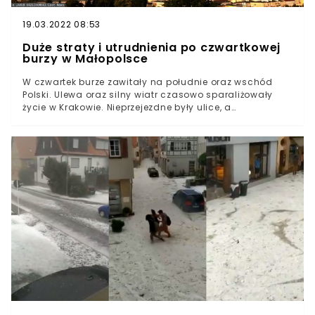
19.03.2022 08:53
Duże straty i utrudnienia po czwartkowej
burzy w Małopolsce
W czwartek burze zawitały na południe oraz wschód
Polski. Ulewa oraz silny wiatr czasowo sparaliżowały
życie w Krakowie. Nieprzejezdne były ulice, a
przechodnie musieli chować się przed gradem. Kulki
lodu osiągały średnicę nawet kilku centymetrów.Straż
pożarna przez całą dobę usuwała skutki burzy, która
przeszła nad Krakowem i całą Małopolską. Komenda
Wojewódzka PSP w Krakowie podała, że tylko do godziny
20:00 w stolicy województwa interweniowano 126 razy.W
piątek rano działania rozpoczęły się w Krakowie na
nowo. Dziennikarz Radia Kraków, Kamil Wszołek,
przekazał, że OSP Kraków Bieżanów wypompowało wodę
z parkingu podziemnego na Kurdwanowie.#Kraków po
burzy: Strażacy wciąż usuwają powalone drzewa i
wypompowują wodę z zalanych posesji. Na zdjęciu
zalany garaż podziemny na krakowskim Kurdwanowie.
Fot. OSP Kraków-Bieżanów pic.twitter.com/RJKEsQPvWV
— Kamil Wszołek (@Kamil_Wszolek) June 25, 2021
Zdjęcia krakowian pokazują, że żywioł był naprawdę