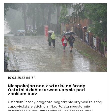
IMGW wydało ostrzeżeniaW przeważającej części kraju
aura znacznie utrudni lub uniemożliwi aktywny
wypoczynek na świeżym powietrzu. Weekend przyniesie
zachmurzenie i opady deszczu.Według prognoz
Instytutu Meteorologii i Gospodarki Wodnej w sobotę
padać będzie przede wszystkim w centrum, na
wschodzie i północy Polski.
19.03.2022 08:54
Niespokojna noc z wtorku na środę.
Ostatni dzień czerwca upłynie pod
znakiem burz
Ostatnimi czasy prognoza pogody nie przynosi ze sobą
zapowiedzi sielskich dni. Nad Polską nieustannie
przechodzą burze, silne i gwałtowne deszcze. Upał