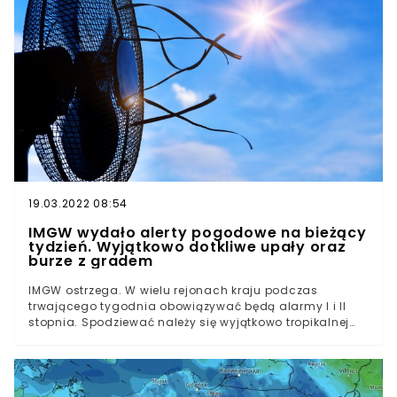
IMGW wynika, że w ciągu tygodnia odnotowano roczną
normę upalnych dni, które zwykle odnotowuje się w
Polsce.Wobec trudnego do zniesienia skwaru, przed
którym przestrzegał też choćby wspomniany Instytut
Meteorologii i Gospodarki Wodnej, zużycie wody wzrosło
czterokrotnie. I w końcu jej zabrakło.
19.03.2022 08:54
IMGW wydało alerty pogodowe na bieżący
tydzień. Wyjątkowo dotkliwe upały oraz
burze z gradem
IMGW ostrzega. W wielu rejonach kraju podczas
trwającego tygodnia obowiązywać będą alarmy I i II
stopnia. Spodziewać należy się wyjątkowo tropikalnej
pogody - upały i burze będą na porządku dziennym.