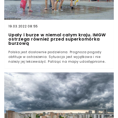
pic.twitter.com/C1Lu2exGAF— IMGW-PIB METEO POLSKA
(@IMGWmeteo) July 8, 2021
19.03.2022 08:55
Upały i burze w niemal całym kraju. IMGW
ostrzega również przed superkomórka
burzową
Polska jest dosłownie podzielona. Prognoza pogody
obfituje w ostrzeżenia. Sytuacja jest wyjątkowa i nie
należy jej lekceważyć. Patrząc na mapy udostępnione
przez IMGW, nie trudno jest odnieść wrażenie, że Polki i
Polacy z zachodu żyją w zupełnie innym świecie niż
mieszkańcy centrum i wschodu kraju.Od kilku tygodni
pogoda w Polsce przejawia swoje wyjątkowo gwałtowne
oblicze. Meteorolodzy IMGW nieustannie ostrzegają
przed prognozowaną aurą.Środa nie jest wyjątkiem.
Wieczór 7 lipca przyniesie ze sobą groźne wyładowania.
W ciągu dnia w większości kraju panował wyjątkowy
upał. Wiadomo, do kiedy nas nie opuści.