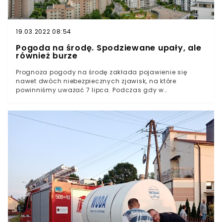
19.03.2022 08:54
Pogoda na środę. Spodziewane upały, ale
również burze
Prognoza pogody na środę zakłada pojawienie się
nawet dwóch niebezpiecznych zjawisk, na które
powinniśmy uważać 7 lipca. Podczas gdy w
przeważającej części kraju spodziewany jest upał
(nawet 33 stopnie), regionalnie pojawią się gwałtowne
burze.7. dnia lipca w niemal całym kraju spodziewane
są bardzo wysokie temperatury, które lokalnie sięgnąć
mogą nawet 33 stopni Celsjusza. Najcieplej będzie na
Dolnym Śląsku.Oprócz Katowic gorąco, ponad 30 stopni,
będzie też w Warszawie, Łodzi, Kielcach, Bydgoszczy i
Krakowie.