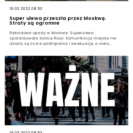
19.03.2022 08:53
Super ulewa przeszła przez Moskwę.
Straty są ogromne
Rekordowe opady w Moskwie. Superulewa
sparaliżowała stolicę Rosji: komunikacja miejska nie
działa, są liczne podtopienia i ewakuacje, a wielu
mieszkańców pozbawionych jest prądu. To największa
ulewa od 130 lat. Nawałnica, która przetoczyła się przez
Polskę dotarła do Rosji. Podtopienia, które widzieliśmy
na ulicach uderzyły w Moskwę ze zdwojoną siłą.
19.03.2022 08:53