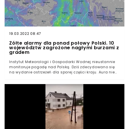
przelotne opady deszczu.
19.03.2022 08:47
Żółte alarmy dla ponad połowy Polski. 10
województw zagrożone nagłymi burzami z
gradem
Instytut Meteorologii i Gospodarki Wodnej nieustannie
monitoruje pogodę nad Polską. Dziś zdecydowano się
na wydanie ostrzeżeń dla sporej części kraju. Aura nie
będzie należała do łaskawych. Przygotować należy się
na deszcz i burze z gradem. Warto wiedzieć, kiedy lepiej
zostać w domu.Wszyscy liczący na to, że koniec
weekendu pożegna nas piękną pogodą, będą
zasmuceni tym, co zobaczą za oknami. Ważne jest
również to, by być pewnym, że w okresie wskazanym w
alercie nie grozi nam
niebezpieczeństwo.Bagatelizowanie zagrożeń
związanych z pogodą może przynieść ze sobą tragiczne
skutki. Tym bardziej, iż eksperci IMGW nie ukrywają, że