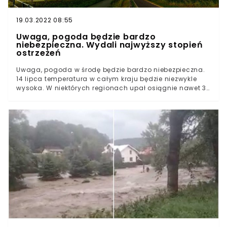
19.03.2022 08:55
Uwaga, pogoda będzie bardzo
niebezpieczna. Wydali najwyższy stopień
ostrzeżeń
Uwaga, pogoda w środę będzie bardzo niebezpieczna.
14 lipca temperatura w całym kraju będzie niezwykle
wysoka. W niektórych regionach upał osiągnie nawet 35
stopni Celsjusza. IMGW przestrzega też przed
nawałnicami i burzami z gradem. W Wielkopolsce i na
ziemi łódzkiej wydano trzeci, najwyższy stopień
ostrzeżeń.Trwająca od początku lipca niebezpieczna
aura w przeważającej części kraju potrwa do końca
tygodnia. Środa przyniesie upały oraz burze w niemal
całej Polsce - podało IMGW.14 lipca temperatura
wyniesie od 28 stopni na zachodzie do nawet 35 na
wschodzie kraju. Lokalnie spodziewane są intensywne
opady gradu.05:30 #IMGWliveW dzień zachmurzenie
umiarkowane i duże. Miejscami burze⛈, lokalnie grad.
Na zachodzie burze mogą przybierać postać nawałnic❗ i
tam możliwe opady do 50 mm, punktowo do 60 mm. 🌡
Temperatura od 29°C na zachodzie do 35°C na
wschodzie❗W burzach porywy do 100 km/h.