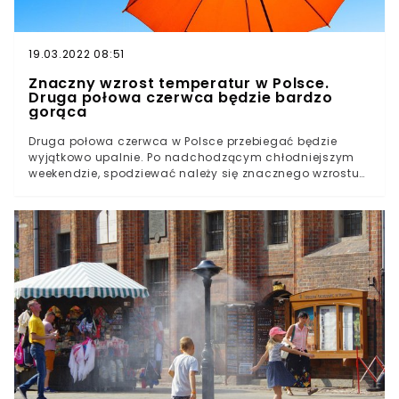
19.03.2022 08:51
Znaczny wzrost temperatur w Polsce.
Druga połowa czerwca będzie bardzo
gorąca
Druga połowa czerwca w Polsce przebiegać będzie
wyjątkowo upalnie. Po nadchodzącym chłodniejszym
weekendzie, spodziewać należy się znacznego wzrostu
temperatur. Już wkrótce na termometrach zobaczymy
nawet 36 stopni. Końcówka czerwca to najlepszy czas
na spędzenie urlopu w Polsce. Nadchodzi afrykańska
pogodaChoć za oknem lato w pełni, już wkrótce
spodziewać należy się jeszcze większego wzrostu
temperatur. Po stosunkowo chłodniejszym weekendzie
do Polski zbliży się żar prosto z Afryki. 12 czerwca przez
nasz kraj przewinie się front atmosferyczny przynoszący
ze sobą chłodniejsze morskie powietrze. W związku z tym
termometry pokażą nieco niższe temperatury. W sobotę
najchłodniej będzie w północnej Polsce: od 17 stopni w
okolicach Koszalina do 18 w Gdańsku. Najcieplej w
centrum kraju i na południu. Zapowiadane są też opady
deszczu. W niedzielę powinno być jeszcze zimniej,