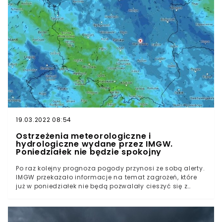
19.03.2022 08:54
Ostrzeżenia meteorologiczne i
hydrologiczne wydane przez IMGW.
Poniedziałek nie będzie spokojny
Po raz kolejny prognoza pogody przynosi ze sobą alerty.
IMGW przekazało informacje na temat zagrożeń, które
już w poniedziałek nie będą pozwalały cieszyć się z
wakacyjnego wypoczynku. Gdzie będzie dziś
niebezpiecznie? Niestety znów pojawią się burze z
ulewnym deszczem, a nawet gradem.Nie ulega
wątpliwości, że w tym roku pogoda nie jest dla nas