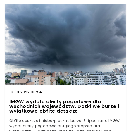
rzadkich i niebezpiecznym zjawisku, jakie 2 lipca w
okolicy godziny 16:00 pojawiło się nad Małopolską,
poinformowali Łowcy Burz.Według informacji
przekazanych na Facebooku w Czarnym Dunajcu (pow.
nowatorki) zaobserwowano "dobrze rozwinięty lej
kondensacyjny". Pojawił się on również w sąsiednich
miejscowościach.
19.03.2022 08:54
IMGW wydało alerty pogodowe dla
wschodnich województw. Dotkliwe burze i
wyjątkowo obfite deszcze
Obfite deszcze i niebezpieczne burze. 3 lipca rano IMGW
wydał alerty pogodowe drugiego stopnia dla