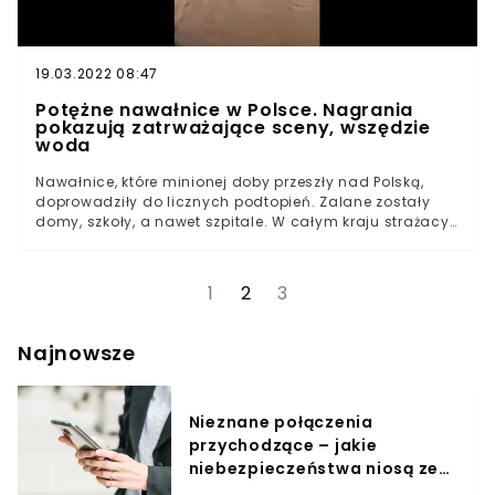
najbliższe godziny nie będą należały do spokojnych.
19.03.2022 08:47
Potężne nawałnice w Polsce. Nagrania
pokazują zatrważające sceny, wszędzie
woda
Nawałnice, które minionej doby przeszły nad Polską,
doprowadziły do licznych podtopień. Zalane zostały
domy, szkoły, a nawet szpitale. W całym kraju strażacy
interweniowali przeszło 800 razy.Zgodnie z
ostrzeżeniami IMGW minionej nocy nad Polską przeszły
nawałnice, w związku z którymi strażacy wyjeżdżali do
1
2
3
interwencji aż kilkusetkrotnie.Intensywne opady deszczu
najdotkliwiej odczuli mieszkańcy Śląska, gdzie służby
interweniowały aż 600 razy.
Najnowsze
Nieznane połączenia
przychodzące – jakie
niebezpieczeństwa niosą ze
sobą?