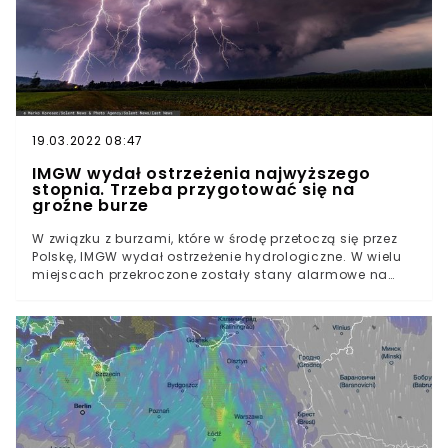
19.03.2022 08:47
IMGW wydał ostrzeżenia najwyższego
stopnia. Trzeba przygotować się na
groźne burze
W związku z burzami, które w środę przetoczą się przez
Polskę, IMGW wydał ostrzeżenie hydrologiczne. W wielu
miejscach przekroczone zostały stany alarmowe na
rzekach, a w przypadku niektórych rejonów alerty mają
najwyższy, trzeci stopień.Aura towarzysząca
trwającemu tygodniowi z pewnością nie będzie
przypominać zwyczajowej pogody, której oczekujemy
od połowy maja.Już w środę zjawiska atmosferyczne za
oknem będą mocno zmienne. Niewykluczone, że
miejscami wyrządzą też pewne szkody.19. dzień maja
przyniesie zachmurzenie w przeważającej części kraju, z
nielicznymi przejaśnieniami. Spodziewane są również