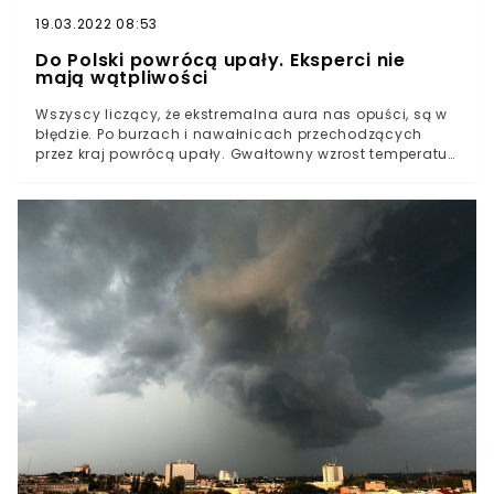
19.03.2022 08:53
Do Polski powrócą upały. Eksperci nie
mają wątpliwości
Wszyscy liczący, że ekstremalna aura nas opuści, są w
błędzie. Po burzach i nawałnicach przechodzących
przez kraj powrócą upały. Gwałtowny wzrost temperatur
będzie chwilowy, w lipcu istnieje szansa na to, że
termometry będą prezentować umiarkowane
wskazania.Nie ulega wątpliwości, iż w ostatnim czasie
pogoda przejawiała swoje bardziej żywiołowe oblicze.
Burze przechodzące nad krajem były bardzo gwałtowne
i zaowocowały wieloma stratami.Informowaliśmy o
nawałnicy w Poznaniu, czy zalaniu parkingu centrum
handlowego w Toruniu. Burze nie ominęły również
południa i centrum kraju. Niebezpiecznie było w
Krakowie oraz w Warszawie, gdzie zalaniu uległa jedna
z głównych ulic stolicy. Jak będzie wyglądał lipiec?
Okazuje się, że upały powrócą, jednak wszystko
wskazuje na to, że ekstremalnie wysokie temperatury nie
zostaną z nami na długo.