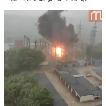
również nie odpuszcza. Środa ponownie przynosi ze
sobą poważne ostrzeżenia IMGW. Wiemy, gdzie trzeba
uważać.Ostatni dzień czerwca ponownie upłynie pod
znakiem burz. Przygotować trzeba się na silne
wyładowania atmosferyczne.IMGW w związku z
prognozą pogody i realnym zagrożeniem zdecydowano
o wydaniu alertów II i I stopnia. Szczególnie jedna część
kraju narażona jest na silne burze.