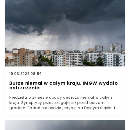
łaskawa. Kolejne ulewy, nawałnice i morze gradu
niepokoi kolejne regiony kraju.Pierwszy poniedziałek
lipca nie przyniesie ze sobą wytchnienia. IMGW objęło
alertami cześć północy Polski już od 6 rano.
Niebezpiecznie może być również w innych regionach.
19.03.2022 08:54
Burze niemal w całym kraju. IMGW wydało
ostrzeżenia
Niedziela przyniesie opady deszczu niemal w całym
kraju. Synoptycy przestrzegają też przed burzami i
gradem. Padać nie będzie jedynie na Dolnym Śląsku i w
Lubuskiem.4 lipca obfitował będzie w przelotne opady
deszczu, które pojawią się dziś w przeważającej części
Polski. Opady nie są spodziewane wyłącznie na Ziemi
Lubuskiej i Dolnym Ślasku.Według informacji Instytutu