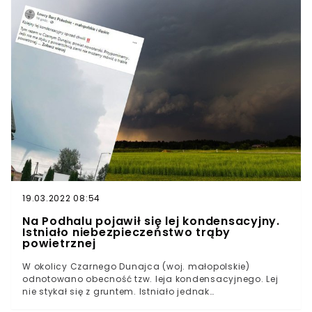
Meteorologii i Gospodarki Wodnej średnia suma
opadów osiągnie dziś 30 mm. Nieco więcej deszczu
spadnie na Mazurach i Mazowszu – do 40 mm.Lokalnie
opady wynieść mogą nawet 50 mm – podaje IMGW.
Temperatura maksymalna na wschodzie kraju nie
przekroczy 21 stopni Celsjusza. Najcieplej będzie na
zachodzie – do 28 stopni.6:07 #IMGWlive⛈️W dzień
przelotne opady deszczu i burze. Bez opadów jedynie
na Ziemi Lubuskiej i Dolnym Śląsku. Suma opadów do
30 mm, a na Mazowszu i Mazurach do 40 mm, lokalnie
50 mm. Temperatura maksymalna od 21°C na
wschodzie, około 25°C w centrum, do 28°C na
zachodzie.#IMGW pic.twitter.com/bToiUD6DRj— IMGW-
PIB METEO POLSKA (@IMGWmeteo) July 4, 2021
19.03.2022 08:54
Na Podhalu pojawił się lej kondensacyjny.
Istniało niebezpieczeństwo trąby
powietrznej
W okolicy Czarnego Dunajca (woj. małopolskie)
odnotowano obecność tzw. leja kondensacyjnego. Lej
nie stykał się z gruntem. Istniało jednak
niebezpieczeństwo powstania trąby powietrznej.O