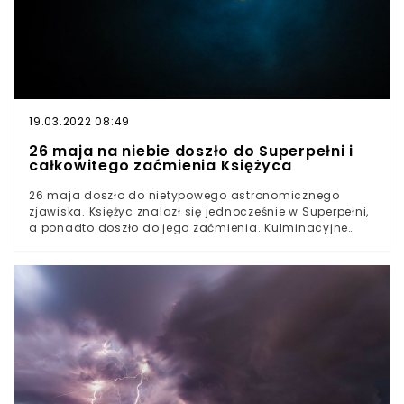
19.03.2022 08:49
26 maja na niebie doszło do Superpełni i
całkowitego zaćmienia Księżyca
26 maja doszło do nietypowego astronomicznego
zjawiska. Księżyc znalazł się jednocześnie w Superpełni,
a ponadto doszło do jego zaćmienia. Kulminacyjne
momenty przypadły na 13:13 oraz 10:47 czasu polskiego.
Zjawisko można było obserwować głównie w
Australii.Taka kumulacja zjawisk nie zdarza się często.
O ile Superpełnię możemy podziwiać dość często, to
następne zaćmienie księżyca przypadnie za trzy lata -
tym razem obserwować będzie można je z terenów
centralnej Azji.