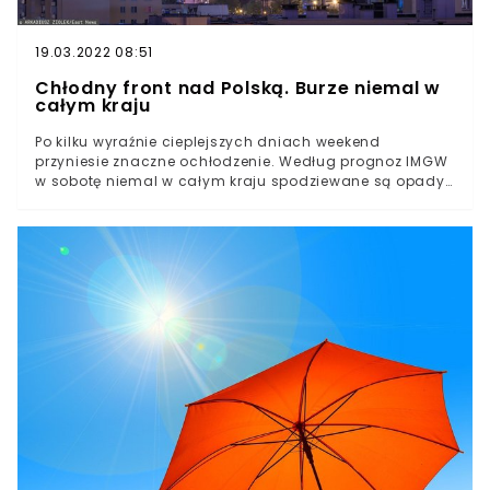
19.03.2022 08:51
Chłodny front nad Polską. Burze niemal w
całym kraju
Po kilku wyraźnie cieplejszych dniach weekend
przyniesie znaczne ochłodzenie. Według prognoz IMGW
w sobotę niemal w całym kraju spodziewane są opady
deszczu i burze. Możliwe jest wystąpienie gradu.Choć
jeszcze w piątek temperatury w niektórych regionach
Polski były bliskie 30 stopni, sobota przyniesie
zdecydowane ochłodzenie.W przeważającej części kraju
spodziewane jest zachmurzenie. 12 czerwca z
północnego zachodu na południowy wschód
przemieszczał będzie się chłodny front, podaje IMGW.