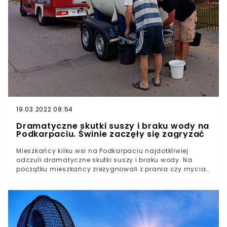
19.03.2022 08:54
Dramatyczne skutki suszy i braku wody na
Podkarpaciu. Świnie zaczęły się zagryzać
Mieszkańcy kilku wsi na Podkarpaciu najdotkliwiej
odczuli dramatyczne skutki suszy i braku wody. Na
początku mieszkańcy zrezygnowali z prania czy mycia
naczyń. Po kilku dniach konieczne było oddzielanie
zwierząt, które zaczęły się zagryzać – czytamy w
reportażu "Gazety Wyborczej".Druga połowa czerwca
przyniosła falę upałów. Ze względu na gorące masy
powietrza, które dopłynęły do nas znad Afryki,
temperatura w cieniu przekraczała 36 stopni. Z danych