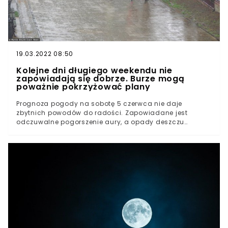
Altmann - zdjęcie ilustracyjne
19.03.2022 08:50
Kolejne dni długiego weekendu nie
zapowiadają się dobrze. Burze mogą
poważnie pokrzyżować plany
Prognoza pogody na sobotę 5 czerwca nie daje
zbytnich powodów do radości. Zapowiadane jest
odczuwalne pogorszenie aury, a opady deszczu
spodziewane są niemal nad całą Polską. Miejscami
występować mogą również burze.Po kilku cieplejszych
dniach, w trakcie których mieliśmy okazję poczuć –
wyczekiwane po wyjątkowo zimnym maju – tchnienie
lata, czeka nas nieco chłodniejszy okresDo kraju
napłynie powietrze polarne morskie, znacznie psując
tym samym aurę nad przeważającą częścią Polski.