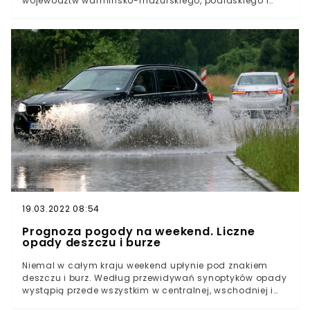
województw warmińsko-mazurskiego, podlaskiego i
mazowieckiego. Znacznie popada również na
Lubelszczyźnie. Mieszkańcy wschodniej Polski nie będą
mogli się dziś cieszyć udaną pogodą.
19.03.2022 08:54
Prognoza pogody na weekend. Liczne
opady deszczu i burze
Niemal w całym kraju weekend upłynie pod znakiem
deszczu i burz. Według przewidywań synoptyków opady
wystąpią przede wszystkim w centralnej, wschodniej i
północnej części kraju. Nad Polską przejdą też burze.