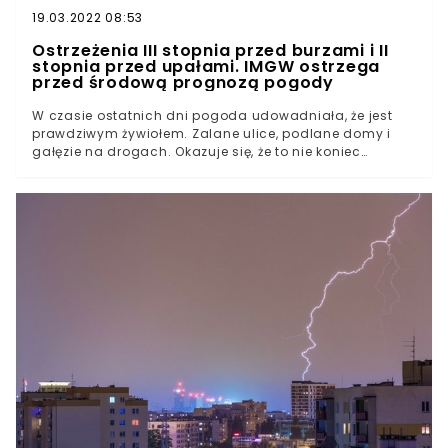
19.03.2022 08:53
Ostrzeżenia III stopnia przed burzami i II
stopnia przed upałami. IMGW ostrzega
przed środową prognozą pogody
W czasie ostatnich dni pogoda udowadniała, że jest
prawdziwym żywiołem. Zalane ulice, podlane domy i
gałęzie na drogach. Okazuje się, że to nie koniec
zagrożeń. IMGW nadal ostrzega przed wyładowaniami
oraz upałami.Fronty docierające w ostatnim czasie do
Polski są wyjątkowo skrajne. Upały, gdzie tempreratura
nie spada poniżej 30 stopni w cieniu, w mgnieniu oka
zmieniały się w ulewy, które zalewały całe miasta.To
jeszcze nie koniec zawirowowań pogodowych.
Ponownie kraj objęty został ostrzeżeniami IMGW. Gdzie
trzeba dziś szczególnie uważać?