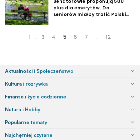
Senatorowie proponują 500
plus dla emerytów. Do
seniorów miałby trafić Polski
Bon Turystyczny
1
…
3
4
5
6
7
…
12
Aktualności i Społeczeństwo
Kultura i rozrywka
Finanse i życie codzienne
Natura i Hobby
Popularne tematy
Najchętniej czytane