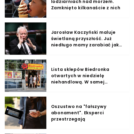
lodziarniach nad morzem.
Zamknięto kilkanaście z nich
Jarosław Kaczyński maluje
świetlaną przyszłość. Już
niedługo mamy zarabiać jak
na Zachodzie
Lista sklepów Biedronka
otwartych w niedzielę
niehandlową. W samej
Warszawie jest to aż siedem
sklepów
Oszustwo na "fałszywy
abonament". Eksperci
przestrzegają