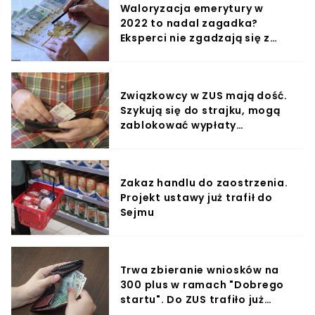
Waloryzacja emerytury w
2022 to nadal zagadka?
Eksperci nie zgadzają się z
prognozami rządu PiS
Związkowcy w ZUS mają dość.
Szykują się do strajku, mogą
zablokować wypłaty
świadczeń
Zakaz handlu do zaostrzenia.
Projekt ustawy już trafił do
Sejmu
Trwa zbieranie wniosków na
300 plus w ramach "Dobrego
startu". Do ZUS trafiło już
ponad 1,7 mln formularzy