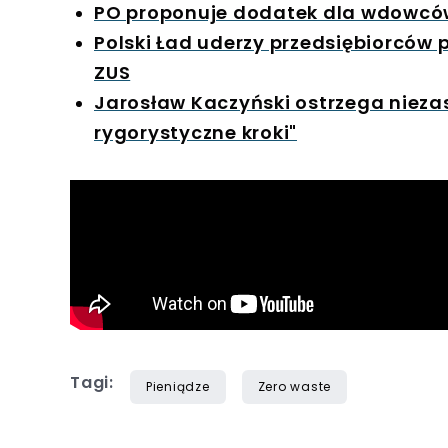
PO proponuje dodatek dla wdowców.
Polski Ład uderzy przedsiębiorców 
ZUS
Jarosław Kaczyński ostrzega nieza
rygorystyczne kroki"
Tagi:
Pieniądze
Zero waste