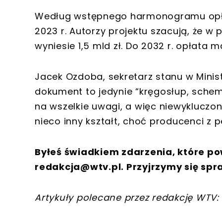
Według wstępnego harmonogramu opł
2023 r. Autorzy projektu szacują, że w
wyniesie 1,5 mld zł. Do 2032 r. opłata 
Jacek Ozdoba, sekretarz stanu w Minist
dokument to jedynie “kręgosłup, schem
na wszelkie uwagi, a więc niewykluczo
nieco inny kształt, choć producenci z 
Byłeś świadkiem zdarzenia, które po
redakcja@wtv.pl
. Przyjrzymy się spr
Artykuły polecane przez redakcję WTV: