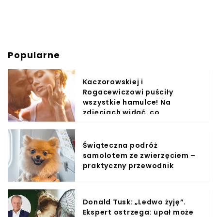
Popularne
Kaczorowskiej i
Rogacewiczowi puściły
wszystkie hamulce! Na
zdjęciach widać, co
wyprawiali w wodzie
Świąteczna podróż
samolotem ze zwierzęciem –
praktyczny przewodnik
Donald Tusk: „Ledwo żyję”.
Ekspert ostrzega: upał może