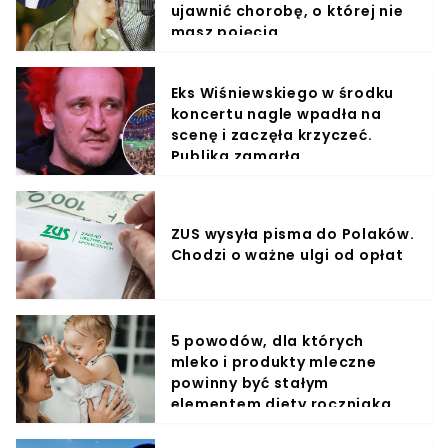
ujawnić chorobę, o której nie
masz pojęcia
Eks Wiśniewskiego w środku
koncertu nagle wpadła na
scenę i zaczęła krzyczeć.
Publika zamarła
ZUS wysyła pisma do Polaków.
Chodzi o ważne ulgi od opłat
5 powodów, dla których
mleko i produkty mleczne
powinny być stałym
elementem diety roczniaka