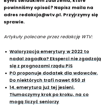
Byłeś świadkiem zdarzenia, które
powinniśmy opisać? Napisz maila na
adres
redakcja@wtv.pl
. Przyjrzymy się
sprawie.
Artykuły polecane przez redakcję WTV:
Waloryzacja emerytury w 2022 to
nadal zagadka? Eksperci nie zgadzają
się z prognozami rządu PiS
PO proponuje dodatek dla wdowców.
Do niektórych trafi nawet 650 zł
14. emerytura już tej jesieni.
Tłumaczymy krok po kroku, na co
mogą liczyć seniorzy