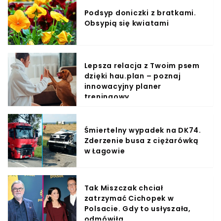
Podsyp doniczki z bratkami.
Obsypią się kwiatami
Lepsza relacja z Twoim psem
dzięki hau.plan – poznaj
innowacyjny planer
treningowy
Śmiertelny wypadek na DK74.
Zderzenie busa z ciężarówką
w Łagowie
Tak Miszczak chciał
zatrzymać Cichopek w
Polsacie. Gdy to usłyszała,
odmówiła